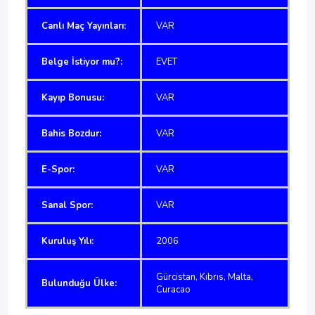
Canlı Maç Yayınları:
VAR
Belge İstiyor mu?:
EVET
Kayıp Bonusu:
VAR
Bahis Bozdur:
VAR
E-Spor:
VAR
Sanal Spor:
VAR
Kuruluş Yılı:
2006
Gürcistan, Kıbrıs, Malta,
Bulunduğu Ülke:
Curacao