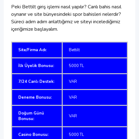
Peki Bettilt giriş işlemi nasıl yapılır? Canlı bahis nasıl
oynanır ve site bünyesindeki spor bahisleri nelerdir?
Süreci adım adım anlattığımız ve siteyi incelediğimiz
içeriğimize başlayalım.
Site/Firma Adı:
Bettilt
İlk Üyelik Bonusu:
5000 TL
7/24 Canlı Destek:
VAR
Deneme Bonusu:
VAR
Doğum Günü
VAR
Bonusu:
Casino Bonusu:
5000 TL