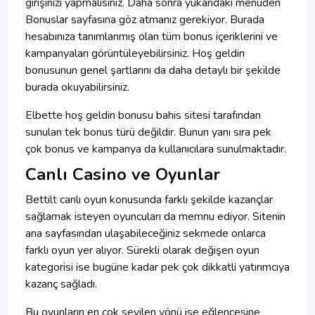
girişinizi yapmalısınız. Daha sonra yukarıdaki menüden
Bonuslar sayfasına göz atmanız gerekiyor. Burada
hesabınıza tanımlanmış olan tüm bonus içeriklerini ve
kampanyaları görüntüleyebilirsiniz. Hoş geldin
bonusunun genel şartlarını da daha detaylı bir şekilde
burada okuyabilirsiniz.
Elbette hoş geldin bonusu bahis sitesi tarafından
sunulan tek bonus türü değildir. Bunun yanı sıra pek
çok bonus ve kampanya da kullanıcılara sunulmaktadır.
Canlı Casino ve Oyunlar
Bettilt canlı oyun konusunda farklı şekilde kazançlar
sağlamak isteyen oyuncuları da memnu ediyor. Sitenin
ana sayfasından ulaşabileceğiniz sekmede onlarca
farklı oyun yer alıyor. Sürekli olarak değişen oyun
kategorisi ise bugüne kadar pek çok dikkatli yatırımcıya
kazanç sağladı.
Bu oyunların en çok sevilen yönü ise eğlencesine