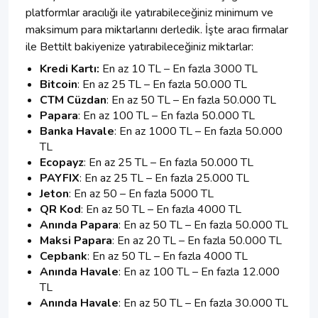
platformlar aracılığı ile yatırabileceğiniz minimum ve
maksimum para miktarlarını derledik. İşte aracı firmalar
ile Bettilt bakiyenize yatırabileceğiniz miktarlar:
Kredi Kartı:
En az 10 TL – En fazla 3000 TL
Bitcoin
: En az 25 TL – En fazla 50.000 TL
CTM
Cüzdan
: En az 50 TL – En fazla 50.000 TL
Papara
: En az 100 TL – En fazla 50.000 TL
Banka
Havale
: En az 1000 TL – En fazla 50.000
TL
Ecopayz
: En az 25 TL – En fazla 50.000 TL
PAYFIX
: En az 25 TL – En fazla 25.000 TL
Jeton
: En az 50 – En fazla 5000 TL
QR
Kod
: En az 50 TL – En fazla 4000 TL
Anında
Papara
: En az 50 TL – En fazla 50.000 TL
Maksi
Papara
: En az 20 TL – En fazla 50.000 TL
Cepbank
: En az 50 TL – En fazla 4000 TL
Anında
Havale
: En az 100 TL – En fazla 12.000
TL
Anında
Havale
: En az 50 TL – En fazla 30.000 TL