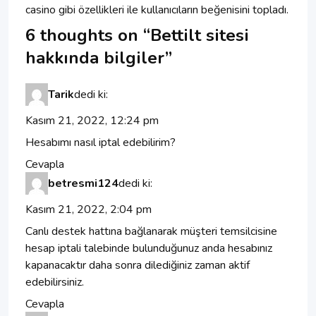
casino gibi özellikleri ile kullanıcıların beğenisini topladı.
6 thoughts on “
Bettilt sitesi
hakkında bilgiler
”
Tarik
dedi ki:
Kasım 21, 2022, 12:24 pm
Hesabımı nasıl iptal edebilirim?
Cevapla
betresmi124
dedi ki:
Kasım 21, 2022, 2:04 pm
Canlı destek hattına bağlanarak müşteri temsilcisine
hesap iptali talebinde bulunduğunuz anda hesabınız
kapanacaktır daha sonra dilediğiniz zaman aktif
edebilirsiniz.
Cevapla