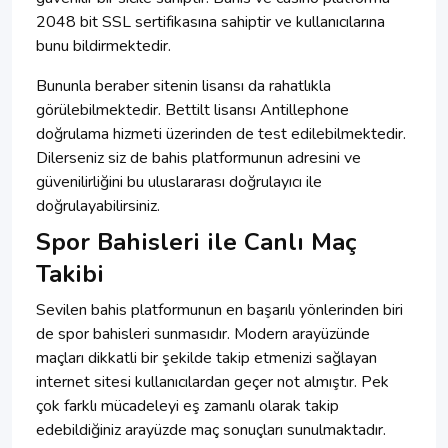
2048 bit SSL sertifikasına sahiptir ve kullanıcılarına
bunu bildirmektedir.
Bununla beraber sitenin lisansı da rahatlıkla
görülebilmektedir. Bettilt lisansı Antillephone
doğrulama hizmeti üzerinden de test edilebilmektedir.
Dilerseniz siz de bahis platformunun adresini ve
güvenilirliğini bu uluslararası doğrulayıcı ile
doğrulayabilirsiniz.
Spor Bahisleri ile Canlı Maç
Takibi
Sevilen bahis platformunun en başarılı yönlerinden biri
de spor bahisleri sunmasıdır. Modern arayüzünde
maçları dikkatli bir şekilde takip etmenizi sağlayan
internet sitesi kullanıcılardan geçer not almıştır. Pek
çok farklı mücadeleyi eş zamanlı olarak takip
edebildiğiniz arayüzde maç sonuçları sunulmaktadır.