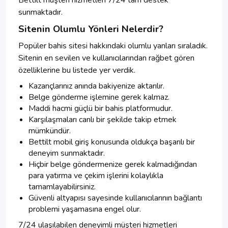
Bettilt müşteri hizmetleri 7/24 tam destek
sunmaktadır.
Sitenin Olumlu Yönleri Nelerdir?
Popüler bahis sitesi hakkındaki olumlu yanları sıraladık.
Sitenin en sevilen ve kullanıcılarından rağbet gören
özelliklerine bu listede yer verdik.
Kazançlarınız anında bakiyenize aktarılır.
Belge gönderme işlemine gerek kalmaz.
Maddi hacmi güçlü bir bahis platformudur.
Karşılaşmaları canlı bir şekilde takip etmek
mümkündür.
Bettilt mobil giriş konusunda oldukça başarılı bir
deneyim sunmaktadır.
Hiçbir belge göndermenize gerek kalmadığından
para yatırma ve çekim işlerini kolaylıkla
tamamlayabilirsiniz.
Güvenli altyapısı sayesinde kullanıcılarının bağlantı
problemi yaşamasına engel olur.
7/24 ulaşılabilen deneyimli müşteri hizmetleri