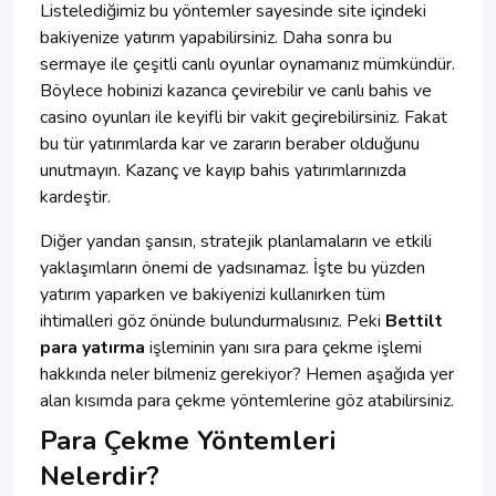
Listelediğimiz bu yöntemler sayesinde site içindeki
bakiyenize yatırım yapabilirsiniz. Daha sonra bu
sermaye ile çeşitli canlı oyunlar oynamanız mümkündür.
Böylece hobinizi kazanca çevirebilir ve canlı bahis ve
casino oyunları ile keyifli bir vakit geçirebilirsiniz. Fakat
bu tür yatırımlarda kar ve zararın beraber olduğunu
unutmayın. Kazanç ve kayıp bahis yatırımlarınızda
kardeştir.
Diğer yandan şansın, stratejik planlamaların ve etkili
yaklaşımların önemi de yadsınamaz. İşte bu yüzden
yatırım yaparken ve bakiyenizi kullanırken tüm
ihtimalleri göz önünde bulundurmalısınız. Peki
Bettilt
para yatırma
işleminin yanı sıra para çekme işlemi
hakkında neler bilmeniz gerekiyor? Hemen aşağıda yer
alan kısımda para çekme yöntemlerine göz atabilirsiniz.
Para Çekme Yöntemleri
Nelerdir?