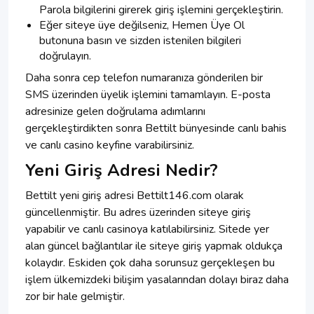
Parola bilgilerini girerek giriş işlemini gerçekleştirin.
Eğer siteye üye değilseniz, Hemen Üye Ol
butonuna basın ve sizden istenilen bilgileri
doğrulayın.
Daha sonra cep telefon numaranıza gönderilen bir
SMS üzerinden üyelik işlemini tamamlayın. E-posta
adresinize gelen doğrulama adımlarını
gerçekleştirdikten sonra Bettilt bünyesinde canlı bahis
ve canlı casino keyfine varabilirsiniz.
Yeni Giriş Adresi Nedir?
Bettilt yeni giriş adresi Bettilt146.com olarak
güncellenmiştir. Bu adres üzerinden siteye giriş
yapabilir ve canlı casinoya katılabilirsiniz. Sitede yer
alan güncel bağlantılar ile siteye giriş yapmak oldukça
kolaydır. Eskiden çok daha sorunsuz gerçekleşen bu
işlem ülkemizdeki bilişim yasalarından dolayı biraz daha
zor bir hale gelmiştir.