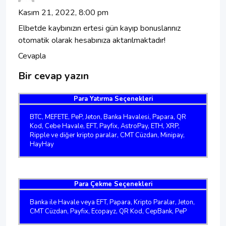
Kasım 21, 2022, 8:00 pm
Elbetde kaybınızın ertesi gün kayıp bonuslarınız
otomatik olarak hesabınıza aktarılmaktadır!
Cevapla
Bir cevap yazın
Para Yatırma Seçenekleri
BTC, MEFETE, PeP, Jeton, Banka Havalesi, Papara, QR
Kod, Cebe Havale, EFT, Payfix, AstroPay, ETH, XRP,
Ripple ve diğer kripto paralar, CMT Cüzdan, Minipay,
HayHay
Para Çekme Seçenekleri
Banka ile Havale veya EFT, Papara, Kripto Paralar, Jeton,
CMT Cüzdan, Payfix, Ecopayz, QR Kod, CepBank, PeP