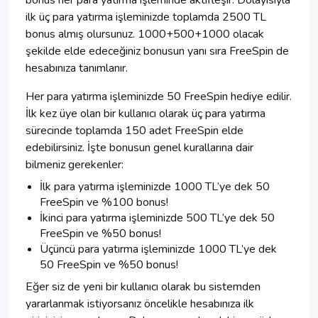
bonus her para yatırma işleminde aktifleşir. Dolayısıyla
ilk üç para yatırma işleminizde toplamda 2500 TL
bonus almış olursunuz. 1000+500+1000 olacak
şekilde elde edeceğiniz bonusun yanı sıra FreeSpin de
hesabınıza tanımlanır.
Her para yatırma işleminizde 50 FreeSpin hediye edilir.
İlk kez üye olan bir kullanıcı olarak üç para yatırma
sürecinde toplamda 150 adet FreeSpin elde
edebilirsiniz. İşte bonusun genel kurallarına dair
bilmeniz gerekenler:
İlk para yatırma işleminizde 1000 TL’ye dek 50
FreeSpin ve %100 bonus!
İkinci para yatırma işleminizde 500 TL’ye dek 50
FreeSpin ve %50 bonus!
Üçüncü para yatırma işleminizde 1000 TL’ye dek
50 FreeSpin ve %50 bonus!
Eğer siz de yeni bir kullanıcı olarak bu sistemden
yararlanmak istiyorsanız öncelikle hesabınıza ilk