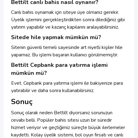
Bettilt canlı bahis nasıl oynanır?
Canlı bahis oynamak için siteye üye olmanız gerekir.
Üyelik işlemini gerçekleştirdikten sonra dilediğiniz gibi
yatırım yapabilir ve kazanç kapılarını aralayabilirsiniz.
Sitede hile yapmak mümkün mü?
Sitenin güvenli temeli sayesinde art niyetli kişiler hile
yapamaz. Bu işlemi başaran kullanıcı görülmemiştir.
Bettilt Cepbank para yatırma işlemi
mümkün mü?
Evet. Cepbank para yatırma işlemi ile bakiyenize para
yatırabilir ve daha sonra kullanabilirsiniz.
Sonuç
Sonuç olarak neden Bettilt diyorsanız sorunuzun
cevabı belli. Popüler bahis sitesi uzun bir süredir
hizmet veriyor ve geçtiğimiz süreçte büyük ilerlemeler
kaydetti. Kolay üyelik sistemi, bol oyun fırsatı ve canlı