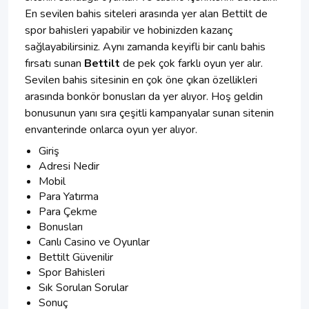
En sevilen bahis siteleri arasında yer alan Bettilt de
spor bahisleri yapabilir ve hobinizden kazanç
sağlayabilirsiniz. Aynı zamanda keyifli bir canlı bahis
fırsatı sunan
Bettilt
de pek çok farklı oyun yer alır.
Sevilen bahis sitesinin en çok öne çıkan özellikleri
arasında bonkör bonusları da yer alıyor. Hoş geldin
bonusunun yanı sıra çeşitli kampanyalar sunan sitenin
envanterinde onlarca oyun yer alıyor.
Giriş
Adresi Nedir
Mobil
Para Yatırma
Para Çekme
Bonusları
Canlı Casino ve Oyunlar
Bettilt Güvenilir
Spor Bahisleri
Sık Sorulan Sorular
Sonuç