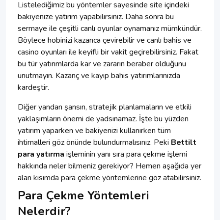
Listelediğimiz bu yöntemler sayesinde site içindeki
bakiyenize yatırım yapabilirsiniz. Daha sonra bu
sermaye ile çeşitli canlı oyunlar oynamanız mümkündür.
Böylece hobinizi kazanca çevirebilir ve canlı bahis ve
casino oyunları ile keyifli bir vakit geçirebilirsiniz. Fakat
bu tür yatırımlarda kar ve zararın beraber olduğunu
unutmayın. Kazanç ve kayıp bahis yatırımlarınızda
kardeştir.
Diğer yandan şansın, stratejik planlamaların ve etkili
yaklaşımların önemi de yadsınamaz. İşte bu yüzden
yatırım yaparken ve bakiyenizi kullanırken tüm
ihtimalleri göz önünde bulundurmalısınız. Peki
Bettilt
para yatırma
işleminin yanı sıra para çekme işlemi
hakkında neler bilmeniz gerekiyor? Hemen aşağıda yer
alan kısımda para çekme yöntemlerine göz atabilirsiniz.
Para Çekme Yöntemleri
Nelerdir?