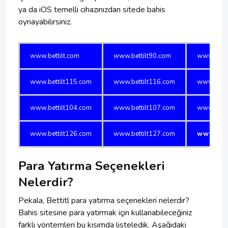
ya da iOS temelli cihazınızdan sitede bahis
oynayabilirsiniz.
www.bettilt.com
www.bettilt90.com
www.betti
www.bettilt115.com
www.bettilt116.com
www.betti
www.bettilt104.com
www.bettilt107.com
www.betti
www.bettilt126.com
www.bettilt127.com
www.bett
Para Yatırma Seçenekleri
Nelerdir?
Pekala, Bettitl para yatırma seçenekleri nelerdir?
Bahis sitesine para yatırmak için kullanabileceğiniz
farklı yöntemleri bu kısımda listeledik. Aşağıdaki