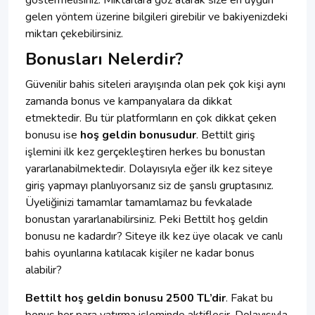
göstermelisiniz. Miktarlara göz atarak size en uygun
gelen yöntem üzerine bilgileri girebilir ve bakiyenizdeki
miktarı çekebilirsiniz.
Bonusları Nelerdir?
Güvenilir bahis siteleri arayışında olan pek çok kişi aynı
zamanda
bonus ve kampanyalara
da dikkat
etmektedir. Bu tür platformların en çok dikkat çeken
bonusu ise
hoş geldin bonusudur
. Bettilt giriş
işlemini ilk kez gerçekleştiren herkes bu bonustan
yararlanabilmektedir. Dolayısıyla eğer ilk kez siteye
giriş yapmayı planlıyorsanız siz de şanslı gruptasınız.
Üyeliğinizi tamamlar tamamlamaz bu fevkalade
bonustan yararlanabilirsiniz. Peki Bettilt hoş geldin
bonusu ne kadardır? Siteye ilk kez üye olacak ve canlı
bahis oyunlarına katılacak kişiler ne kadar bonus
alabilir?
Bettilt hoş geldin bonusu 2500 TL’dir
. Fakat bu