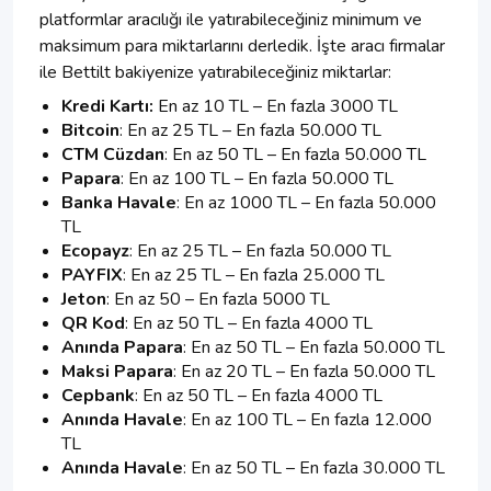
platformlar aracılığı ile yatırabileceğiniz minimum ve
maksimum para miktarlarını derledik. İşte aracı firmalar
ile Bettilt bakiyenize yatırabileceğiniz miktarlar:
Kredi Kartı:
En az 10 TL – En fazla 3000 TL
Bitcoin
: En az 25 TL – En fazla 50.000 TL
CTM
Cüzdan
: En az 50 TL – En fazla 50.000 TL
Papara
: En az 100 TL – En fazla 50.000 TL
Banka
Havale
: En az 1000 TL – En fazla 50.000
TL
Ecopayz
: En az 25 TL – En fazla 50.000 TL
PAYFIX
: En az 25 TL – En fazla 25.000 TL
Jeton
: En az 50 – En fazla 5000 TL
QR
Kod
: En az 50 TL – En fazla 4000 TL
Anında
Papara
: En az 50 TL – En fazla 50.000 TL
Maksi
Papara
: En az 20 TL – En fazla 50.000 TL
Cepbank
: En az 50 TL – En fazla 4000 TL
Anında
Havale
: En az 100 TL – En fazla 12.000
TL
Anında
Havale
: En az 50 TL – En fazla 30.000 TL