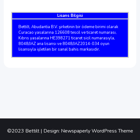
Lisans Bilgisi
Bettilt, Abudantia B.V. şirketinin bir ödeme birimi olarak
Curacao yasalarına 126608 tescil ve ticaret numarası,
Kıbrıs yasalarına HE398271 ticaret sicil numarasıyla,
8048/JAZ ana lisansı ve 8048/JAZ2014-034 oyun
lisansıyla işletilen bir sanal bahis markasıdır.
©2023 Bettilt | Design: Newspaperly WordPress Theme