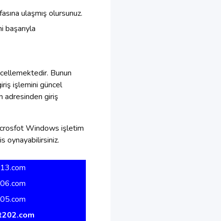
fasına ulaşmış olursunuz.
i başarıyla
güncellemektedir. Bunun
iriş işlemini güncel
m adresinden giriş
 Microsfot Windows işletim
s oynayabilirsiniz.
113.com
106.com
105.com
t202.com