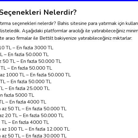
 Seçenekleri Nelerdir?
tırma seçenekleri nelerdir? Bahis sitesine para yatırmak için kullana
listeledik. Aşağıdaki platformlar aracılığı ile yatırabileceğiniz 
şte aracı firmalar ile Bettilt bakiyenize yatırabileceğiniz miktarlar:
10 TL – En fazla 3000 TL
TL – En fazla 50.000 TL
az 50 TL – En fazla 50.000 TL
 TL – En fazla 50.000 TL
 az 1000 TL – En fazla 50.000 TL
 TL – En fazla 50.000 TL
TL – En fazla 25.000 TL
En fazla 5000 TL
 TL – En fazla 4000 TL
n az 50 TL – En fazla 50.000 TL
 az 20 TL – En fazla 50.000 TL
0 TL – En fazla 4000 TL
n az 100 TL – En fazla 12.000 TL
n az 50 TL – En fazla 30.000 TL