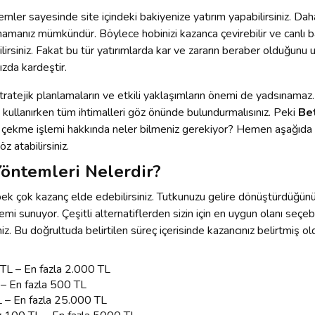
emler sayesinde site içindeki bakiyenize yatırım yapabilirsiniz. Da
ynamanız mümkündür. Böylece hobinizi kazanca çevirebilir ve canlı ba
ebilirsiniz. Fakat bu tür yatırımlarda kar ve zararın beraber olduğun
ızda kardeştir.
tratejik planlamaların ve etkili yaklaşımların önemi de yadsınamaz.
 kullanırken tüm ihtimalleri göz önünde bulundurmalısınız. Peki
Bet
ra çekme işlemi hakkında neler bilmeniz gerekiyor? Hemen aşağıda 
 atabilirsiniz.
öntemleri Nelerdir?
pek çok kazanç elde edebilirsiniz. Tutkunuzu gelire dönüştürdüğünü
mi sunuyor. Çeşitli alternatiflerden sizin için en uygun olanı seçe
niz. Bu doğrultuda belirtilen süreç içerisinde kazancınız belirtmiş 
 TL – En fazla 2.000 TL
 – En fazla 500 TL
L – En fazla 25.000 TL