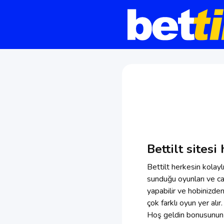
Bettilt sitesi
Bettilt herkesin kolayl
sunduğu oyunları ve cas
yapabilir ve hobinizden
çok farklı oyun yer alır
Hoş geldin bonusunun y