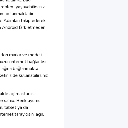
anıcıları ile bağ
roblem yaşayabilirsiniz.
dım bulunmaktadır.
ık. Adımları takip ederek
 da Android fark etmeden
Telefon marka ve modeli
nuzun internet bağlantısı
net ağına bağlanmakta
tiniz de kullanabilirsiniz.
ilde açılmaktadır.
yüze sahip. Renk uyumu
n, tablet ya da
ternet tarayıcısını açın.