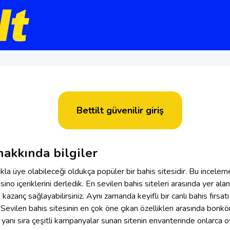
Bettilt güvenilir giriş
 hakkında bilgiler
ıkla üye olabileceği oldukça popüler bir bahis sitesidir. Bu incelem
ino içeriklerini derledik. En sevilen bahis siteleri arasında yer alan
 kazanç sağlayabilirsiniz. Aynı zamanda keyifli bir canlı bahis fırsa
. Sevilen bahis sitesinin en çok öne çıkan özellikleri arasında bonkör
anı sıra çeşitli kampanyalar sunan sitenin envanterinde onlarca oy