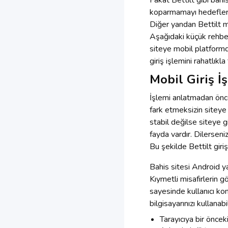
Fakat Bettilt gibi bahi
koparmamayı hedeflerle
Diğer yandan
Bettilt 
Aşağıdaki küçük rehberd
siteye mobil platformd
giriş işlemini rahatlıkl
Mobil Giriş İş
İşlemi anlatmadan önce 
fark etmeksizin siteye
stabil değilse siteye g
fayda vardır. Dilerseni
Bu şekilde Bettilt giriş
Bahis sitesi Android ya
Kıymetli misafirlerin g
sayesinde kullanıcı ko
bilgisayarınızı kullanab
Tarayıcıya bir öncek