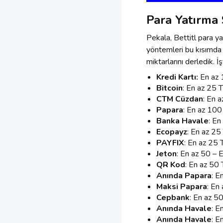
Para Yatırma
Pekala, Bettitl para ya
yöntemleri bu kısımda 
miktarlarını derledik. İ
Kredi Kartı:
En az 
Bitcoin
: En az 25 
CTM
Cüzdan
: En 
Papara
: En az 100
Banka
Havale
: En
Ecopayz
: En az 25
PAYFIX
: En az 25 
Jeton
: En az 50 – 
QR
Kod
: En az 50
Anında
Papara
: E
Maksi
Papara
: En
Cepbank
: En az 5
Anında
Havale
: E
Anında
Havale
: E