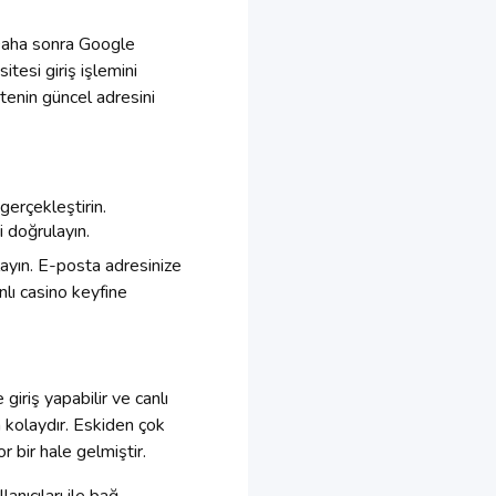
 Daha sonra Google
tesi giriş işlemini
tenin güncel adresini
gerçekleştirin.
 doğrulayın.
ayın. E-posta adresinize
nlı casino keyfine
giriş yapabilir ve canlı
a kolaydır. Eskiden çok
 bir hale gelmiştir.