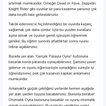
artırmak mümkündür. Örneğin Dead or Alive, Zeppelin,
Knight Rider gibi oyunlar ile para kazanma şansınızı çok
daha keyifli hale getirebilirsiniz.
Takdir edersiniz ki hiç bilmediğiniz bir oyunda kazanç
sağlamak çok daha zordur. İşte bu yüzden kurallara
aşina olmak ve oyunun genel işleyişini öğrenmek
gerekir. Bu eğitim sürecini atlattıktan sonra oyunu
tekrar açabilirsiniz.
Burada yer alan “Gerçek Parayla Oyna” butonuna
basarak kendi paranızla oynayabilirsiniz. Şansınız yaver
giderse ve oyunu eğlencesiyle oynadığınız süreçte iyi
öğrendiyseniz, pek çok kazancın kapıları aralamanız
mümkündür.
Anlamakta güçlük çektiğiniz yerlerde hemen aşağıda
yer alan yardım tuşuna basabilirsiniz. Bununla beraber
Otomatik Oyna butonuna basabilir ve oyunu otomatik
olarak oynayabilirsiniz. Bu komutu verdikten sonra