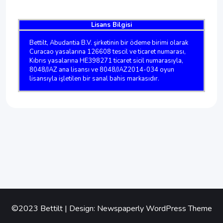
Lisans Bilgisi
Bettilt, Abudantia B.V. şirketinin bir ödeme birimi olarak
Curacao yasalarına 126608 tescil ve ticaret numarası,
Kıbrıs yasalarına HE398271 ticaret sicil numarasıyla,
8048/JAZ ana lisansı ve 8048/JAZ2014-034 oyun
lisansıyla işletilen bir sanal bahis markasıdır.
©2023 Bettilt | Design: Newspaperly WordPress Theme