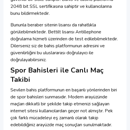
2048 bit SSL sertifikasına sahiptir ve kullanıcılarına
bunu bildirmektedir.
Bununla beraber sitenin lisansı da rahatlıkla
görülebilmektedir. Bettilt lisansı Antillephone
doğrulama hizmeti üzerinden de test edilebilmektedir.
Dilerseniz siz de bahis platformunun adresini ve
güvenilirliğini bu uluslararası doğrulayıcı ile
doğrulayabilirsiniz.
Spor Bahisleri ile Canlı Maç
Takibi
Sevilen bahis platformunun en başarılı yönlerinden biri
de spor bahisleri sunmasıdır. Modern arayüzünde
maçları dikkatli bir şekilde takip etmenizi sağlayan
internet sitesi kullanıcılardan geçer not almıştır. Pek
çok farklı mücadeleyi eş zamanlı olarak takip
edebildiğiniz arayüzde maç sonuçları sunulmaktadır.