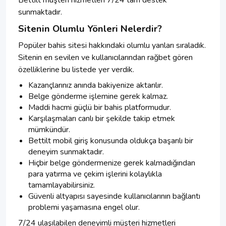
Bettilt müşteri hizmetleri 7/24 tam destek
sunmaktadır.
Sitenin Olumlu Yönleri Nelerdir?
Popüler bahis sitesi hakkındaki olumlu yanları sıraladık.
Sitenin en sevilen ve kullanıcılarından rağbet gören
özelliklerine bu listede yer verdik.
Kazançlarınız anında bakiyenize aktarılır.
Belge gönderme işlemine gerek kalmaz.
Maddi hacmi güçlü bir bahis platformudur.
Karşılaşmaları canlı bir şekilde takip etmek
mümkündür.
Bettilt mobil giriş konusunda oldukça başarılı bir
deneyim sunmaktadır.
Hiçbir belge göndermenize gerek kalmadığından
para yatırma ve çekim işlerini kolaylıkla
tamamlayabilirsiniz.
Güvenli altyapısı sayesinde kullanıcılarının bağlantı
problemi yaşamasına engel olur.
7/24 ulaşılabilen deneyimli müşteri hizmetleri