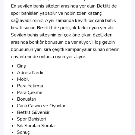
En sevilen bahis siteleri arasında yer alan Bettilt de
spor bahisleri yapabilir ve hobinizden kazanç
sağlayabilirsiniz. Aynı zamanda keyifli bir canlı bahis
fırsatı sunan
Bettilt
de pek çok farklı oyun yer alır.
Sevilen bahis sitesinin en çok öne çıkan özellikleri
arasında bonkör bonusları da yer alıyor. Hoş geldin
bonusunun yanı sıra çeşitli kampanyalar sunan sitenin
envanterinde onlarca oyun yer alıyor.
Giriş
Adresi Nedir
Mobil
Para Yatırma
Para Çekme
Bonusları
Canlı Casino ve Oyunlar
Bettilt Güvenilir
Spor Bahisleri
Sık Sorulan Sorular
Sonuç