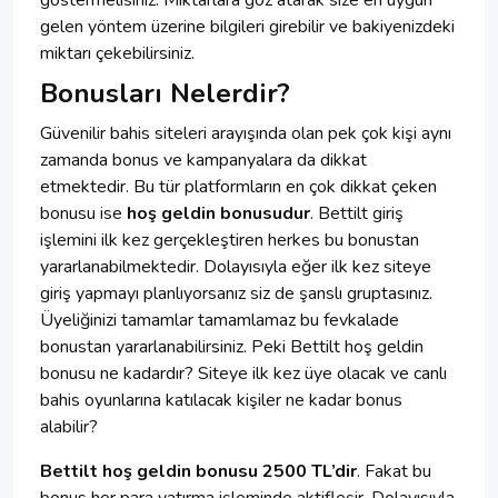
göstermelisiniz. Miktarlara göz atarak size en uygun
gelen yöntem üzerine bilgileri girebilir ve bakiyenizdeki
miktarı çekebilirsiniz.
Bonusları Nelerdir?
Güvenilir bahis siteleri arayışında olan pek çok kişi aynı
zamanda
bonus ve kampanyalara
da dikkat
etmektedir. Bu tür platformların en çok dikkat çeken
bonusu ise
hoş geldin bonusudur
. Bettilt giriş
işlemini ilk kez gerçekleştiren herkes bu bonustan
yararlanabilmektedir. Dolayısıyla eğer ilk kez siteye
giriş yapmayı planlıyorsanız siz de şanslı gruptasınız.
Üyeliğinizi tamamlar tamamlamaz bu fevkalade
bonustan yararlanabilirsiniz. Peki Bettilt hoş geldin
bonusu ne kadardır? Siteye ilk kez üye olacak ve canlı
bahis oyunlarına katılacak kişiler ne kadar bonus
alabilir?
Bettilt hoş geldin bonusu 2500 TL’dir
. Fakat bu