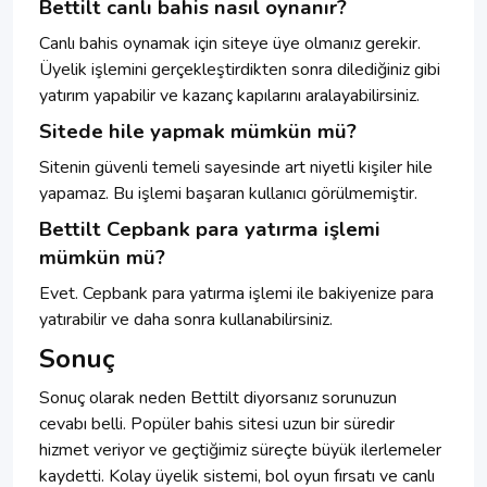
Bettilt canlı bahis nasıl oynanır?
Canlı bahis oynamak için siteye üye olmanız gerekir.
Üyelik işlemini gerçekleştirdikten sonra dilediğiniz gibi
yatırım yapabilir ve kazanç kapılarını aralayabilirsiniz.
Sitede hile yapmak mümkün mü?
Sitenin güvenli temeli sayesinde art niyetli kişiler hile
yapamaz. Bu işlemi başaran kullanıcı görülmemiştir.
Bettilt Cepbank para yatırma işlemi
mümkün mü?
Evet. Cepbank para yatırma işlemi ile bakiyenize para
yatırabilir ve daha sonra kullanabilirsiniz.
Sonuç
Sonuç olarak neden Bettilt diyorsanız sorunuzun
cevabı belli. Popüler bahis sitesi uzun bir süredir
hizmet veriyor ve geçtiğimiz süreçte büyük ilerlemeler
kaydetti. Kolay üyelik sistemi, bol oyun fırsatı ve canlı