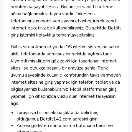
problem yaşayabilirsiniz. Bunun için sabit bir internet
ağına bağlanmakta fayda vardır. Dilerseniz
telefonunuzun mobil veri ayarını etkinleştirerek kendi
internet paketiniz de kullanabilirsiniz. Bu şekilde Bettilt
giriş işlemini kolaylıkla tamamlayabilirsiniz.
Bahis sitesi Android ya da iOS işletim sistemine sahip
akıllı telefonlarda sorunsuz bir şekilde açılmaktadır.
Kıymetli misafirlerin göz zevki için tasarlanan internet
sitesi ise oldukça başarılı bir arayüze sahip. Renk
uyumu sayesinde kullanıcı konforundan taviz vermeyen
internet sitesine giriş yapmak için telefon, tablet ya da
bilgisayarınızı kullanabilirsiniz. Mobil platformdan giriş
yapmak için cihazınızda yüklü olan internet tarayıcısını
açın.
Tarayıcıya bir önceki başlıkta da belirtmiş
olduğumuz Bettilt142.com adresini girin.
Adresi girdikten sonra arama butonuna basın ve