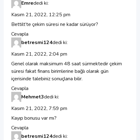
Emre
dedi ki:
Kasım 21, 2022, 12:25 pm
Bettilt’te çekim süresi ne kadar sürüyor?
Cevapla
betresmi124
dedi ki:
Kasım 21, 2022, 2:04 pm
Genel olarak maksimum 48 saat sürmektedir çekim
süresi fakat finans birimlerine bağlı olarak gün
içerisinde talebiniz sonuçlana bilir.
Cevapla
Mehmet3
dedi ki:
Kasım 21, 2022, 7:59 pm
Kayıp bonusu var mı?
Cevapla
betresmi124
dedi ki: