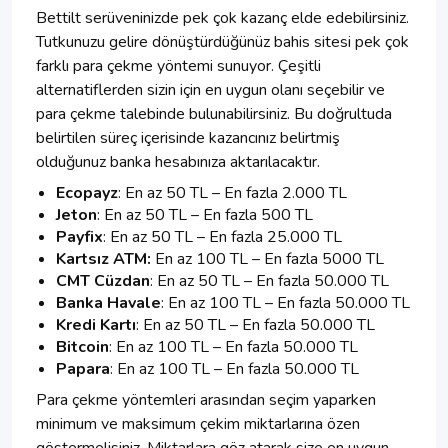
Bettilt serüveninizde pek çok kazanç elde edebilirsiniz.
Tutkunuzu gelire dönüştürdüğünüz bahis sitesi pek çok
farklı para çekme yöntemi sunuyor. Çeşitli
alternatiflerden sizin için en uygun olanı seçebilir ve
para çekme talebinde bulunabilirsiniz. Bu doğrultuda
belirtilen süreç içerisinde kazancınız belirtmiş
olduğunuz banka hesabınıza aktarılacaktır.
Ecopayz
: En az 50 TL – En fazla 2.000 TL
Jeton
: En az 50 TL – En fazla 500 TL
Payfix
: En az 50 TL – En fazla 25.000 TL
Kartsız
ATM:
En az 100 TL – En fazla 5000 TL
CMT
Cüzdan
: En az 50 TL – En fazla 50.000 TL
Banka
Havale
: En az 100 TL – En fazla 50.000 TL
Kredi
Kartı
: En az 50 TL – En fazla 50.000 TL
Bitcoin
: En az 100 TL – En fazla 50.000 TL
Papara
: En az 100 TL – En fazla 50.000 TL
Para çekme
yöntemleri arasından seçim yaparken
minimum ve maksimum çekim miktarlarına özen