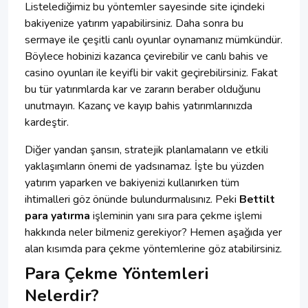
Listelediğimiz bu yöntemler sayesinde site içindeki
bakiyenize yatırım yapabilirsiniz. Daha sonra bu
sermaye ile çeşitli canlı oyunlar oynamanız mümkündür.
Böylece hobinizi kazanca çevirebilir ve canlı bahis ve
casino oyunları ile keyifli bir vakit geçirebilirsiniz. Fakat
bu tür yatırımlarda kar ve zararın beraber olduğunu
unutmayın. Kazanç ve kayıp bahis yatırımlarınızda
kardeştir.
Diğer yandan şansın, stratejik planlamaların ve etkili
yaklaşımların önemi de yadsınamaz. İşte bu yüzden
yatırım yaparken ve bakiyenizi kullanırken tüm
ihtimalleri göz önünde bulundurmalısınız. Peki
Bettilt
para yatırma
işleminin yanı sıra para çekme işlemi
hakkında neler bilmeniz gerekiyor? Hemen aşağıda yer
alan kısımda para çekme yöntemlerine göz atabilirsiniz.
Para Çekme Yöntemleri
Nelerdir?