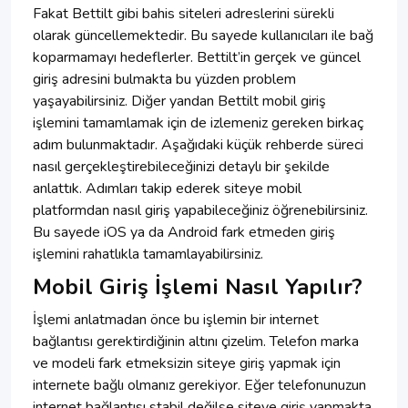
Fakat Bettilt gibi bahis siteleri adreslerini sürekli
olarak güncellemektedir. Bu sayede kullanıcıları ile bağ
koparmamayı hedeflerler. Bettilt’in gerçek ve güncel
giriş adresini bulmakta bu yüzden problem
yaşayabilirsiniz. Diğer yandan
Bettilt mobil
giriş
işlemini tamamlamak için de izlemeniz gereken birkaç
adım bulunmaktadır. Aşağıdaki küçük rehberde süreci
nasıl gerçekleştirebileceğinizi detaylı bir şekilde
anlattık. Adımları takip ederek siteye mobil
platformdan nasıl giriş yapabileceğiniz öğrenebilirsiniz.
Bu sayede iOS ya da Android fark etmeden giriş
işlemini rahatlıkla tamamlayabilirsiniz.
Mobil Giriş İşlemi Nasıl Yapılır?
İşlemi anlatmadan önce bu işlemin bir internet
bağlantısı gerektirdiğinin altını çizelim. Telefon marka
ve modeli fark etmeksizin siteye giriş yapmak için
internete bağlı olmanız gerekiyor. Eğer telefonunuzun
internet bağlantısı stabil değilse siteye giriş yapmakta