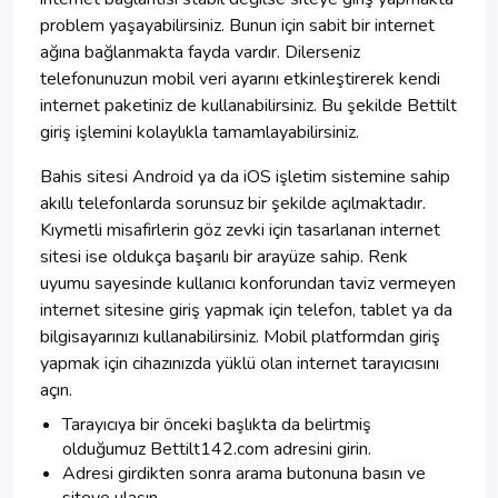
problem yaşayabilirsiniz. Bunun için sabit bir internet
ağına bağlanmakta fayda vardır. Dilerseniz
telefonunuzun mobil veri ayarını etkinleştirerek kendi
internet paketiniz de kullanabilirsiniz. Bu şekilde Bettilt
giriş işlemini kolaylıkla tamamlayabilirsiniz.
Bahis sitesi Android ya da iOS işletim sistemine sahip
akıllı telefonlarda sorunsuz bir şekilde açılmaktadır.
Kıymetli misafirlerin göz zevki için tasarlanan internet
sitesi ise oldukça başarılı bir arayüze sahip. Renk
uyumu sayesinde kullanıcı konforundan taviz vermeyen
internet sitesine giriş yapmak için telefon, tablet ya da
bilgisayarınızı kullanabilirsiniz. Mobil platformdan giriş
yapmak için cihazınızda yüklü olan internet tarayıcısını
açın.
Tarayıcıya bir önceki başlıkta da belirtmiş
olduğumuz Bettilt142.com adresini girin.
Adresi girdikten sonra arama butonuna basın ve