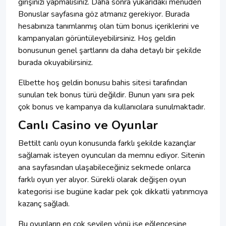
girişinizi yapmalısınız. Daha sonra yukarıdaki menüden
Bonuslar sayfasına göz atmanız gerekiyor. Burada
hesabınıza tanımlanmış olan tüm bonus içeriklerini ve
kampanyaları görüntüleyebilirsiniz. Hoş geldin
bonusunun genel şartlarını da daha detaylı bir şekilde
burada okuyabilirsiniz.
Elbette hoş geldin bonusu bahis sitesi tarafından
sunulan tek bonus türü değildir. Bunun yanı sıra pek
çok bonus ve kampanya da kullanıcılara sunulmaktadır.
Canlı Casino ve Oyunlar
Bettilt canlı oyun konusunda farklı şekilde kazançlar
sağlamak isteyen oyuncuları da memnu ediyor. Sitenin
ana sayfasından ulaşabileceğiniz sekmede onlarca
farklı oyun yer alıyor. Sürekli olarak değişen oyun
kategorisi ise bugüne kadar pek çok dikkatli yatırımcıya
kazanç sağladı.
Bu oyunların en çok sevilen yönü ise eğlencesine