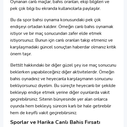
Oynanan canlı maçlar, bahis oranları, ekip bilgileri ve
pek çok bilgi bu ekranda kullanıcılarla paylaşılır.
Bu da spor bahsi oynama konusundaki pek çok
endişeyi ortadan kaldırır. Örneğin canlı bahis oynamak
istiyor ve bir maç sonucundan zafer elde etmek
istiyorsunuz. Bunun için canlı oranları takip etmeniz ve
karşılaşmadaki güncel sonuçtan haberdar olmanız kritik
önem taşır.
Bettilt hakkındaki bir diğer güzel şey ise maç sonucunu
beklerken yapabileceğiniz diğer aktivitelerdir. Örneğin
bahis oynadınız ve heyecanla karşılaşmanın sonucunu
bekliyorsunuz diyelim. Bu süreçte heyecanlı bir şekilde
bekleyip endişe etmek yerine diğer oyunlarda vakit
geçirebilirsiniz. Sitenin bünyesinde yer alan onlarca
oyunda hem bekleyiş sürecini karlı bir hale getirebilir
hem de keyifli vakit geçirebilirsiniz.
Sporlar ve Harika Canlı Bahis Fırsatı