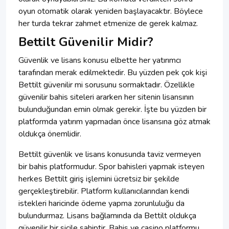
oyun otomatik olarak yeniden başlayacaktır. Böylece
her turda tekrar zahmet etmenize de gerek kalmaz.
Bettilt Güvenilir Midir?
Güvenlik ve lisans konusu elbette her yatırımcı
tarafından merak edilmektedir. Bu yüzden pek çok kişi
Bettilt güvenilir mi sorusunu sormaktadır. Özellikle
güvenilir bahis siteleri ararken her sitenin lisansının
bulunduğundan emin olmak gerekir. İşte bu yüzden bir
platformda yatırım yapmadan önce lisansına göz atmak
oldukça önemlidir.
Bettilt güvenlik ve lisans konusunda taviz vermeyen
bir bahis platformudur. Spor bahisleri yapmak isteyen
herkes Bettilt giriş işlemini ücretsiz bir şekilde
gerçekleştirebilir. Platform kullanıcılarından kendi
istekleri haricinde ödeme yapma zorunluluğu da
bulundurmaz. Lisans bağlamında da Bettilt oldukça
güvenilir bir sicile sahiptir. Bahis ve casino platformu