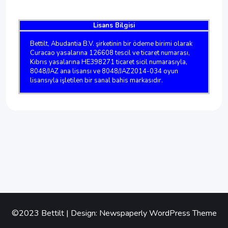
Lisans Bilgisi
Bettilt, Abudantia B.V. şirketinin bir ödeme birimi olarak
Curacao yasalarına 126608 tescil ve ticaret numarası,
Kıbrıs yasalarına HE398271 ticaret sicil numarasıyla,
8048/JAZ ana lisansı ve 8048/JAZ2014-034 oyun
lisansıyla işletilen bir sanal bahis markasıdır.
©2023 Bettilt | Design: Newspaperly WordPress Theme