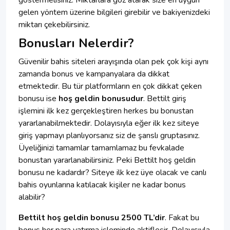
göstermelisiniz. Miktarlara göz atarak size en uygun
gelen yöntem üzerine bilgileri girebilir ve bakiyenizdeki
miktarı çekebilirsiniz.
Bonusları Nelerdir?
Güvenilir bahis siteleri arayışında olan pek çok kişi aynı
zamanda
bonus ve kampanyalara
da dikkat
etmektedir. Bu tür platformların en çok dikkat çeken
bonusu ise
hoş geldin bonusudur
. Bettilt giriş
işlemini ilk kez gerçekleştiren herkes bu bonustan
yararlanabilmektedir. Dolayısıyla eğer ilk kez siteye
giriş yapmayı planlıyorsanız siz de şanslı gruptasınız.
Üyeliğinizi tamamlar tamamlamaz bu fevkalade
bonustan yararlanabilirsiniz. Peki Bettilt hoş geldin
bonusu ne kadardır? Siteye ilk kez üye olacak ve canlı
bahis oyunlarına katılacak kişiler ne kadar bonus
alabilir?
Bettilt hoş geldin bonusu 2500 TL’dir
. Fakat bu