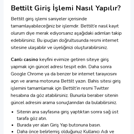
Bettilt Giriş İşlemi Nasıl Yapılır?
Bettilt giriş işlemi saniyeler içerisinde
tamamlayabileceğiniz bir işlemdir. Bettilt’e nasıl kayıt
olurum diye merak ediyorsanız aşağıdaki adımları takip
edebilirsiniz. Bu ipuçları doğrultusunda resmi internet
sitesine ulaşabilir ve üyeliğinizi oluşturabilirsiniz.
Canlı
casino
keyfini evimize getiren siteye giriş
yapmak için güncel adresi tespit edin. Daha sonra
Google Chrome ya da benzer bir internet tarayıcısını
açın ve arama motoruna Bettilt yazın. Bahis sitesi giriş
işlemini tamamlamak için Bettilt’in resmi Twitter
hesabına da göz atabilirsiniz. Bununla beraber sitenin
güncel adresini arama sonuçlarından da bulabilirsiniz.
Sitenin ana sayfasına giriş yaptıktan sonra sağ üst
tarafa göz atın.
Burada yer alan Giriş Yap butonuna basın.
Daha önce belirlemiş olduğunuz Kullanıcı Adı ve