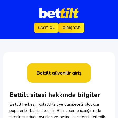
KAYIT OL
GIRIŞ YAP
Bettilt güvenilir giriş
Bettilt sitesi hakkında bilgiler
Bettilt herkesin kolaylıkla üye olabileceği oldukça
popüler bir bahis sitesidir. Bu inceleme içeriğimizde
sitenin sunduğu oyunları ve casino içeriklerini derledik.