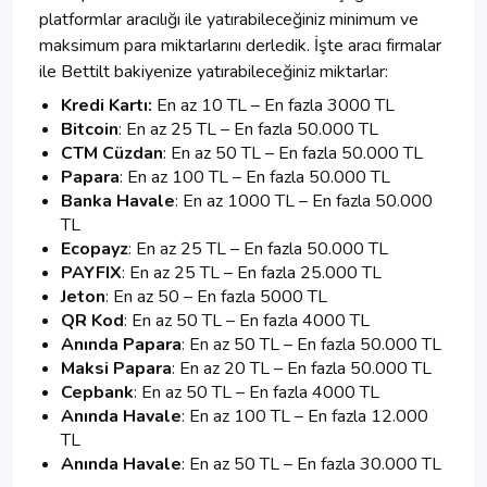
platformlar aracılığı ile yatırabileceğiniz minimum ve
maksimum para miktarlarını derledik. İşte aracı firmalar
ile Bettilt bakiyenize yatırabileceğiniz miktarlar:
Kredi Kartı:
En az 10 TL – En fazla 3000 TL
Bitcoin
: En az 25 TL – En fazla 50.000 TL
CTM
Cüzdan
: En az 50 TL – En fazla 50.000 TL
Papara
: En az 100 TL – En fazla 50.000 TL
Banka
Havale
: En az 1000 TL – En fazla 50.000
TL
Ecopayz
: En az 25 TL – En fazla 50.000 TL
PAYFIX
: En az 25 TL – En fazla 25.000 TL
Jeton
: En az 50 – En fazla 5000 TL
QR
Kod
: En az 50 TL – En fazla 4000 TL
Anında
Papara
: En az 50 TL – En fazla 50.000 TL
Maksi
Papara
: En az 20 TL – En fazla 50.000 TL
Cepbank
: En az 50 TL – En fazla 4000 TL
Anında
Havale
: En az 100 TL – En fazla 12.000
TL
Anında
Havale
: En az 50 TL – En fazla 30.000 TL