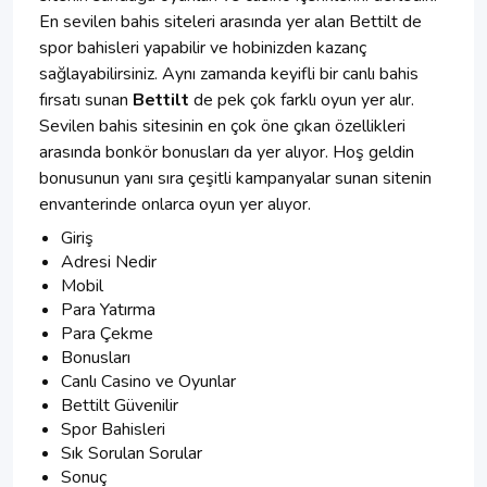
En sevilen bahis siteleri arasında yer alan Bettilt de
spor bahisleri yapabilir ve hobinizden kazanç
sağlayabilirsiniz. Aynı zamanda keyifli bir canlı bahis
fırsatı sunan
Bettilt
de pek çok farklı oyun yer alır.
Sevilen bahis sitesinin en çok öne çıkan özellikleri
arasında bonkör bonusları da yer alıyor. Hoş geldin
bonusunun yanı sıra çeşitli kampanyalar sunan sitenin
envanterinde onlarca oyun yer alıyor.
Giriş
Adresi Nedir
Mobil
Para Yatırma
Para Çekme
Bonusları
Canlı Casino ve Oyunlar
Bettilt Güvenilir
Spor Bahisleri
Sık Sorulan Sorular
Sonuç