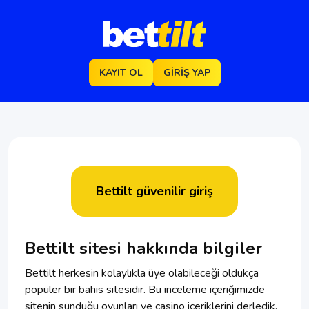
KAYIT OL
GIRIŞ YAP
Bettilt güvenilir giriş
Bettilt sitesi hakkında bilgiler
Bettilt herkesin kolaylıkla üye olabileceği oldukça
popüler bir bahis sitesidir. Bu inceleme içeriğimizde
sitenin sunduğu oyunları ve casino içeriklerini derledik.