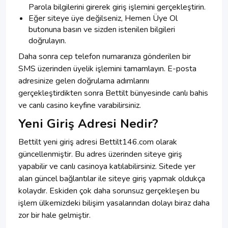
Parola bilgilerini girerek giriş işlemini gerçekleştirin.
Eğer siteye üye değilseniz, Hemen Üye Ol
butonuna basın ve sizden istenilen bilgileri
doğrulayın.
Daha sonra cep telefon numaranıza gönderilen bir
SMS üzerinden üyelik işlemini tamamlayın. E-posta
adresinize gelen doğrulama adımlarını
gerçekleştirdikten sonra Bettilt bünyesinde canlı bahis
ve canlı casino keyfine varabilirsiniz.
Yeni Giriş Adresi Nedir?
Bettilt yeni giriş adresi Bettilt146.com olarak
güncellenmiştir. Bu adres üzerinden siteye giriş
yapabilir ve canlı casinoya katılabilirsiniz. Sitede yer
alan güncel bağlantılar ile siteye giriş yapmak oldukça
kolaydır. Eskiden çok daha sorunsuz gerçekleşen bu
işlem ülkemizdeki bilişim yasalarından dolayı biraz daha
zor bir hale gelmiştir.