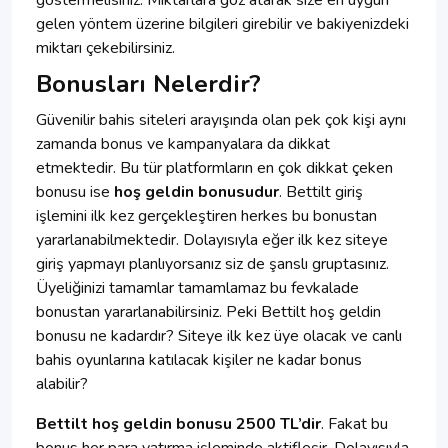
göstermelisiniz. Miktarlara göz atarak size en uygun
gelen yöntem üzerine bilgileri girebilir ve bakiyenizdeki
miktarı çekebilirsiniz.
Bonusları Nelerdir?
Güvenilir bahis siteleri arayışında olan pek çok kişi aynı
zamanda
bonus ve kampanyalara
da dikkat
etmektedir. Bu tür platformların en çok dikkat çeken
bonusu ise
hoş geldin bonusudur
. Bettilt giriş
işlemini ilk kez gerçekleştiren herkes bu bonustan
yararlanabilmektedir. Dolayısıyla eğer ilk kez siteye
giriş yapmayı planlıyorsanız siz de şanslı gruptasınız.
Üyeliğinizi tamamlar tamamlamaz bu fevkalade
bonustan yararlanabilirsiniz. Peki Bettilt hoş geldin
bonusu ne kadardır? Siteye ilk kez üye olacak ve canlı
bahis oyunlarına katılacak kişiler ne kadar bonus
alabilir?
Bettilt hoş geldin bonusu 2500 TL’dir
. Fakat bu