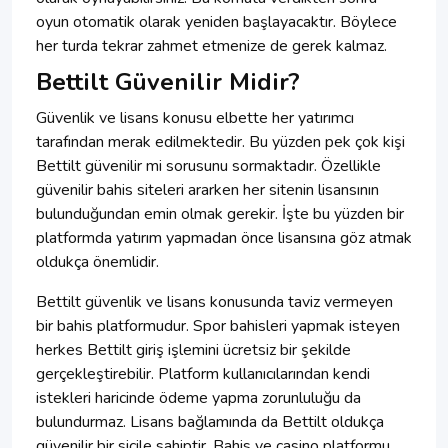
oyun otomatik olarak yeniden başlayacaktır. Böylece
her turda tekrar zahmet etmenize de gerek kalmaz.
Bettilt Güvenilir Midir?
Güvenlik ve lisans konusu elbette her yatırımcı
tarafından merak edilmektedir. Bu yüzden pek çok kişi
Bettilt güvenilir mi sorusunu sormaktadır. Özellikle
güvenilir bahis siteleri ararken her sitenin lisansının
bulunduğundan emin olmak gerekir. İşte bu yüzden bir
platformda yatırım yapmadan önce lisansına göz atmak
oldukça önemlidir.
Bettilt güvenlik ve lisans konusunda taviz vermeyen
bir bahis platformudur. Spor bahisleri yapmak isteyen
herkes Bettilt giriş işlemini ücretsiz bir şekilde
gerçekleştirebilir. Platform kullanıcılarından kendi
istekleri haricinde ödeme yapma zorunluluğu da
bulundurmaz. Lisans bağlamında da Bettilt oldukça
güvenilir bir sicile sahiptir. Bahis ve casino platformu