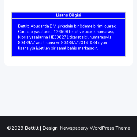
Lisans Bilgisi
Bettilt, Abudantia B.V. şirketinin bir ödeme birimi olarak
Curacao yasalarına 126608 tescil ve ticaret numarası,
Kıbrıs yasalarına HE398271 ticaret sicil numarasıyla,
8048/JAZ ana lisansı ve 8048/JAZ2014-034 oyun
lisansıyla işletilen bir sanal bahis markasıdır.
©2023 Bettilt | Design: Newspaperly WordPress Theme