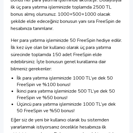
bonus her para yatırma işleminde aktifleşir. Dolayısıyla
ilk üç para yatırma işleminizde toplamda 2500 TL
bonus almış olursunuz. 1000+500+1000 olacak
şekilde elde edeceğiniz bonusun yanı sıra FreeSpin de
hesabınıza tanımlanır.
Her para yatırma işleminizde 50 FreeSpin hediye edilir.
İlk kez üye olan bir kullanıcı olarak üç para yatırma
sürecinde toplamda 150 adet FreeSpin elde
edebilirsiniz. İşte bonusun genel kurallarına dair
bilmeniz gerekenler:
İlk para yatırma işleminizde 1000 TL’ye dek 50
FreeSpin ve %100 bonus!
İkinci para yatırma işleminizde 500 TL’ye dek 50
FreeSpin ve %50 bonus!
Üçüncü para yatırma işleminizde 1000 TL’ye dek
50 FreeSpin ve %50 bonus!
Eğer siz de yeni bir kullanıcı olarak bu sistemden
yararlanmak istiyorsanız öncelikle hesabınıza ilk