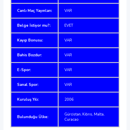
Canlı Maç Yayınları:
VAR
Belge İstiyor mu?:
EVET
Kayıp Bonusu:
VAR
Bahis Bozdur:
VAR
E-Spor:
VAR
Sanal Spor:
VAR
Kuruluş Yılı:
2006
Gürcistan, Kıbrıs, Malta,
Bulunduğu Ülke:
Curacao