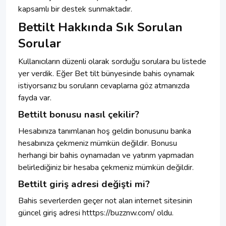
kapsamlı bir destek sunmaktadır.
Bettilt Hakkında Sık Sorulan
Sorular
Kullanıcıların düzenli olarak sorduğu sorulara bu listede
yer verdik. Eğer Bet tilt bünyesinde bahis oynamak
istiyorsanız bu soruların cevaplarna göz atmanızda
fayda var.
Bettilt bonusu nasıl çekilir?
Hesabınıza tanımlanan hoş geldin bonusunu banka
hesabınıza çekmeniz mümkün değildir. Bonusu
herhangi bir bahis oynamadan ve yatırım yapmadan
belirlediğiniz bir hesaba çekmeniz mümkün değildir.
Bettilt giriş adresi değişti mi?
Bahis severlerden geçer not alan internet sitesinin
güncel giriş adresi htttps://buzznw.com/ oldu.