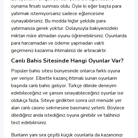
oynama fırsatı sunması oldu. Öyle ki eğer başta para
yatırmak istemiyorsanız sadece eğlencesine
oynayabilirsiniz. Bu modda hiçbir şekilde para
yatırmanıza gerek yoktur. Dolayısıyla bakiyenizdeki
miktarı riske atmadan oyunu öğrenebilirsiniz. Oyunlarda
para harcamadan ve ödeme yapmadan vakti
geçirmeniz kazanma ihtimalinizi de artıracaktır.
Canlı Bahis Sitesinde Hangi Oyunlar Var?
Popüler bahis sitesi bünyesinde onlarca farklı oyuna
yer veriyor. Elbette kazanç ihtimali sunan oyunların
başında canlı bahis geliyor. Türkçe dilinde deneyim
edebileceğiniz ve şansını sınayabileceğiniz oyunlar ise
oldukça fazla. Siteye girdikten sonra üst menüde yer
alan canlı casino sekmesine basmanız yeterli. Böylece
dilediğiniz anda istediğiniz oyuna girebilir ve talihinizi
test edebilirsiniz.
Bunların yanı sıra çeşitli küçük oyunlarla da kazancınızı