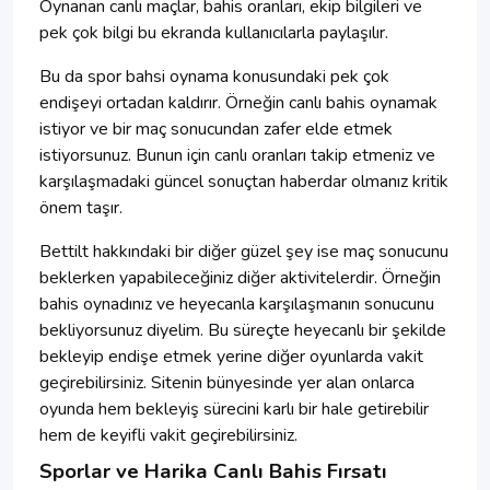
Oynanan canlı maçlar, bahis oranları, ekip bilgileri ve
pek çok bilgi bu ekranda kullanıcılarla paylaşılır.
Bu da spor bahsi oynama konusundaki pek çok
endişeyi ortadan kaldırır. Örneğin canlı bahis oynamak
istiyor ve bir maç sonucundan zafer elde etmek
istiyorsunuz. Bunun için canlı oranları takip etmeniz ve
karşılaşmadaki güncel sonuçtan haberdar olmanız kritik
önem taşır.
Bettilt hakkındaki bir diğer güzel şey ise maç sonucunu
beklerken yapabileceğiniz diğer aktivitelerdir. Örneğin
bahis oynadınız ve heyecanla karşılaşmanın sonucunu
bekliyorsunuz diyelim. Bu süreçte heyecanlı bir şekilde
bekleyip endişe etmek yerine diğer oyunlarda vakit
geçirebilirsiniz. Sitenin bünyesinde yer alan onlarca
oyunda hem bekleyiş sürecini karlı bir hale getirebilir
hem de keyifli vakit geçirebilirsiniz.
Sporlar ve Harika Canlı Bahis Fırsatı