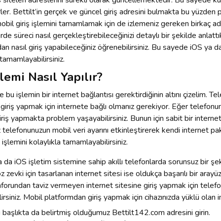
s siteleri adreslerini sürekli olarak güncellemektedir. Bu sayede kull
r. Bettilt’in gerçek ve güncel giriş adresini bulmakta bu yüzden p
mobil
giriş işlemini tamamlamak için de izlemeniz gereken birkaç a
e süreci nasıl gerçekleştirebileceğinizi detaylı bir şekilde anlatt
an nasıl giriş yapabileceğiniz öğrenebilirsiniz. Bu sayede iOS ya
a tamamlayabilirsiniz.
lemi Nasıl Yapılır?
bu işlemin bir internet bağlantısı gerektirdiğinin altını çizelim. 
 giriş yapmak için internete bağlı olmanız gerekiyor. Eğer telefonu
iriş yapmakta problem yaşayabilirsiniz. Bunun için sabit bir inter
z telefonunuzun mobil veri ayarını etkinleştirerek kendi internet pake
 işlemini kolaylıkla tamamlayabilirsiniz.
 da iOS işletim sistemine sahip akıllı telefonlarda sorunsuz bir şek
öz zevki için tasarlanan internet sitesi ise oldukça başarılı bir ara
nforundan taviz vermeyen internet sitesine giriş yapmak için telefo
ilirsiniz. Mobil platformdan giriş yapmak için cihazınızda yüklü olan in
i başlıkta da belirtmiş olduğumuz Bettilt142.com adresini girin.