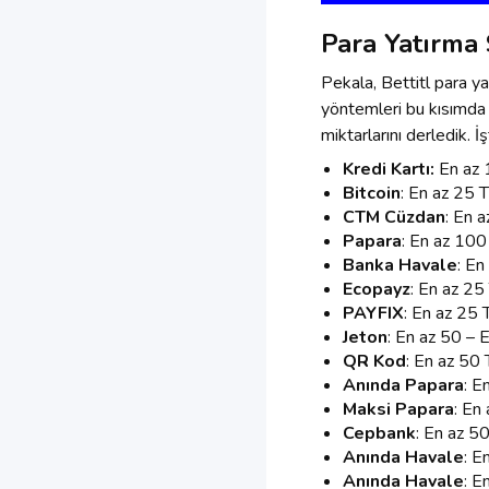
Para Yatırma
Pekala, Bettitl para ya
yöntemleri bu kısımda 
miktarlarını derledik. İ
Kredi Kartı:
En az 
Bitcoin
: En az 25 
CTM
Cüzdan
: En 
Papara
: En az 100
Banka
Havale
: En
Ecopayz
: En az 25
PAYFIX
: En az 25 
Jeton
: En az 50 – 
QR
Kod
: En az 50
Anında
Papara
: E
Maksi
Papara
: En
Cepbank
: En az 5
Anında
Havale
: E
Anında
Havale
: E