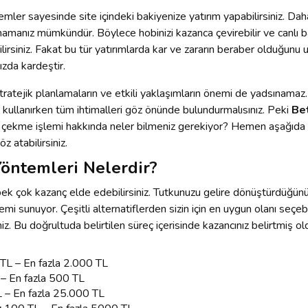
emler sayesinde site içindeki bakiyenize yatırım yapabilirsiniz. Da
ynamanız mümkündür. Böylece hobinizi kazanca çevirebilir ve canlı ba
ebilirsiniz. Fakat bu tür yatırımlarda kar ve zararın beraber olduğun
ızda kardeştir.
tratejik planlamaların ve etkili yaklaşımların önemi de yadsınamaz.
 kullanırken tüm ihtimalleri göz önünde bulundurmalısınız. Peki
Bet
ra çekme işlemi hakkında neler bilmeniz gerekiyor? Hemen aşağıda 
 atabilirsiniz.
öntemleri Nelerdir?
pek çok kazanç elde edebilirsiniz. Tutkunuzu gelire dönüştürdüğünü
mi sunuyor. Çeşitli alternatiflerden sizin için en uygun olanı seçe
niz. Bu doğrultuda belirtilen süreç içerisinde kazancınız belirtmiş 
 TL – En fazla 2.000 TL
 – En fazla 500 TL
L – En fazla 25.000 TL