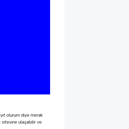
 kayıt olurum diye merak
 sitesine ulaşabilir ve