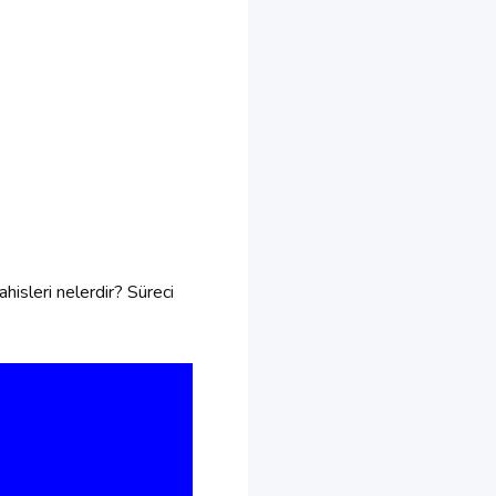
ahisleri nelerdir? Süreci