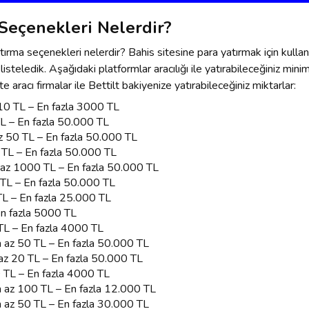
 Seçenekleri Nelerdir?
tırma seçenekleri nelerdir? Bahis sitesine para yatırmak için kullana
listeledik. Aşağıdaki platformlar aracılığı ile yatırabileceğiniz 
şte aracı firmalar ile Bettilt bakiyenize yatırabileceğiniz miktarlar:
10 TL – En fazla 3000 TL
TL – En fazla 50.000 TL
az 50 TL – En fazla 50.000 TL
 TL – En fazla 50.000 TL
 az 1000 TL – En fazla 50.000 TL
 TL – En fazla 50.000 TL
TL – En fazla 25.000 TL
En fazla 5000 TL
 TL – En fazla 4000 TL
n az 50 TL – En fazla 50.000 TL
 az 20 TL – En fazla 50.000 TL
0 TL – En fazla 4000 TL
n az 100 TL – En fazla 12.000 TL
n az 50 TL – En fazla 30.000 TL