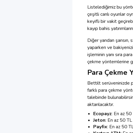
Listelediğimiz bu yönt
çeşitli canlı oyunlar o
keyifli bir vakit geçir
kayıp bahis yatırımların
Diğer yandan şansın, s
yaparken ve bakiyenizi
işleminin yanı sıra pa
çekme yöntemlerine göz
Para Çekme Y
Bettilt serüveninizde 
farklı para çekme yönte
talebinde bulunabilirsi
aktarılacaktır.
Ecopayz
: En az 50
Jeton
: En az 50 TL
Payfix
: En az 50 T