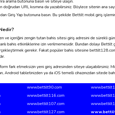
nra arama butonuna basın ve siteye ulaşın.
in doğrudan URL kısmına da yazabilirsiniz. Böylece sitenin ana say
dan Giriş Yap butonuna basın. Bu şekilde Bettilt mobil giriş işlemin
 Nedir?
en ve içeriğini zengin tutan bahis sitesi giriş adresini de sürekli 
anlı bahis etkinliklerine izin verilmemesidir. Bundan dolayı Bettilt g
rçekleştirmek gerekir. Fakat popüler bahis sitesine bettilt128.co
ır.
tform fark etmeksizin yeni giriş adresinden siteye ulaşabilirsiniz.
an, Android tabletinizden ya da iOS temelli cihazınızdan sitede bahi
www.bettilt90.com
www.bettilt
m
www.bettilt116.com
www.bettilt
m
www.bettilt107.com
www.bettilt
m
www.bettilt127.com
www.bettil