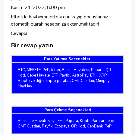
Kasım 21, 2022, 8:00 pm
Elbetde kaybınızın ertesi gün kayıp bonuslarınız
otomatik olarak hesabınıza aktarılmaktadır!
Cevapla
Bir cevap yazın
Para Yatırma Seçenekleri
BTC, MEFETE, PeP, Jeton, Banka Havalesi, Papara, QR
Kod, Cebe Havale, EFT, Payfix, AstroPay, ETH, XRP,
Ripple ve diğer kripto paralar, CMT Cüzdan, Minipay,
HayHay
Para Çekme Seçenekleri
Banka ile Havale veya EFT, Papara, Kripto Paralar, Jeton,
CMT Cüzdan, Payfix, Ecopayz, QR Kod, CepBank, PeP