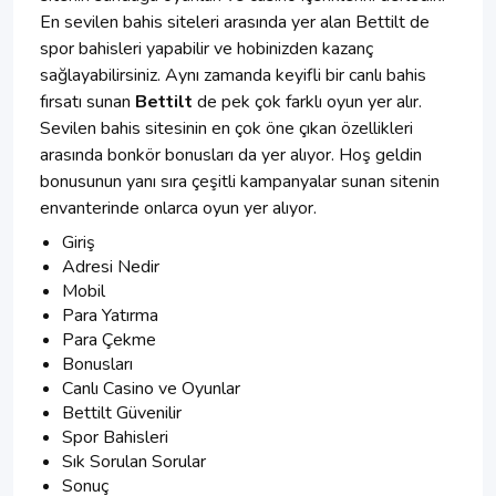
En sevilen bahis siteleri arasında yer alan Bettilt de
spor bahisleri yapabilir ve hobinizden kazanç
sağlayabilirsiniz. Aynı zamanda keyifli bir canlı bahis
fırsatı sunan
Bettilt
de pek çok farklı oyun yer alır.
Sevilen bahis sitesinin en çok öne çıkan özellikleri
arasında bonkör bonusları da yer alıyor. Hoş geldin
bonusunun yanı sıra çeşitli kampanyalar sunan sitenin
envanterinde onlarca oyun yer alıyor.
Giriş
Adresi Nedir
Mobil
Para Yatırma
Para Çekme
Bonusları
Canlı Casino ve Oyunlar
Bettilt Güvenilir
Spor Bahisleri
Sık Sorulan Sorular
Sonuç