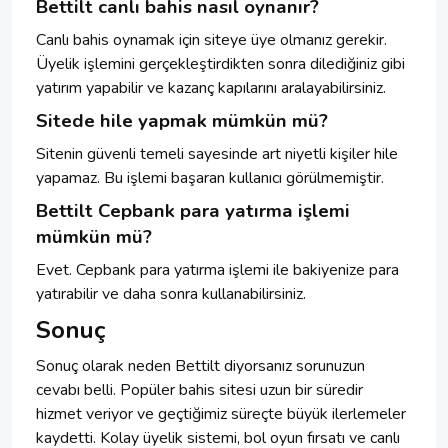
Bettilt canlı bahis nasıl oynanır?
Canlı bahis oynamak için siteye üye olmanız gerekir.
Üyelik işlemini gerçekleştirdikten sonra dilediğiniz gibi
yatırım yapabilir ve kazanç kapılarını aralayabilirsiniz.
Sitede hile yapmak mümkün mü?
Sitenin güvenli temeli sayesinde art niyetli kişiler hile
yapamaz. Bu işlemi başaran kullanıcı görülmemiştir.
Bettilt Cepbank para yatırma işlemi
mümkün mü?
Evet. Cepbank para yatırma işlemi ile bakiyenize para
yatırabilir ve daha sonra kullanabilirsiniz.
Sonuç
Sonuç olarak neden Bettilt diyorsanız sorunuzun
cevabı belli. Popüler bahis sitesi uzun bir süredir
hizmet veriyor ve geçtiğimiz süreçte büyük ilerlemeler
kaydetti. Kolay üyelik sistemi, bol oyun fırsatı ve canlı