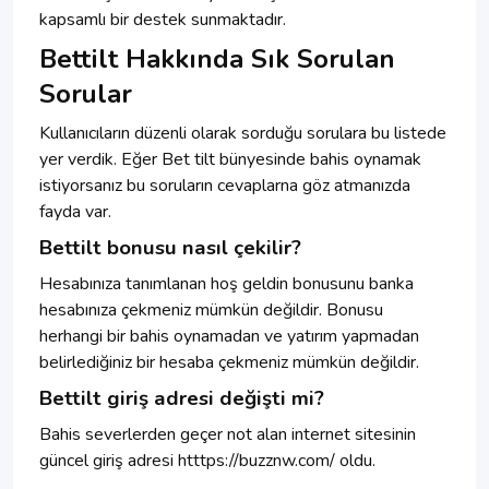
kapsamlı bir destek sunmaktadır.
Bettilt Hakkında Sık Sorulan
Sorular
Kullanıcıların düzenli olarak sorduğu sorulara bu listede
yer verdik. Eğer Bet tilt bünyesinde bahis oynamak
istiyorsanız bu soruların cevaplarna göz atmanızda
fayda var.
Bettilt bonusu nasıl çekilir?
Hesabınıza tanımlanan hoş geldin bonusunu banka
hesabınıza çekmeniz mümkün değildir. Bonusu
herhangi bir bahis oynamadan ve yatırım yapmadan
belirlediğiniz bir hesaba çekmeniz mümkün değildir.
Bettilt giriş adresi değişti mi?
Bahis severlerden geçer not alan internet sitesinin
güncel giriş adresi htttps://buzznw.com/ oldu.