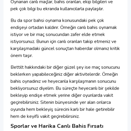
Oynanan canlı maçlar, bahis oranları, ekip bilgileri ve
pek çok bilgi bu ekranda kullanıcılarla paylaşılır.
Bu da spor bahsi oynama konusundaki pek çok
endişeyi ortadan kaldırır. Örneğin canlı bahis oynamak
istiyor ve bir maç sonucundan zafer elde etmek
istiyorsunuz. Bunun için canlı oranları takip etmeniz ve
karşılaşmadaki güncel sonuçtan haberdar olmanız kritik
önem taşır.
Bettilt hakkındaki bir diğer güzel şey ise maç sonucunu
beklerken yapabileceğiniz diğer aktivitelerdir. Örneğin
bahis oynadınız ve heyecanla karşılaşmanın sonucunu
bekliyorsunuz diyelim. Bu süreçte heyecanlı bir şekilde
bekleyip endişe etmek yerine diğer oyunlarda vakit
geçirebilirsiniz. Sitenin bünyesinde yer alan onlarca
oyunda hem bekleyiş sürecini karlı bir hale getirebilir
hem de keyifli vakit geçirebilirsiniz.
Sporlar ve Harika Canlı Bahis Fırsatı