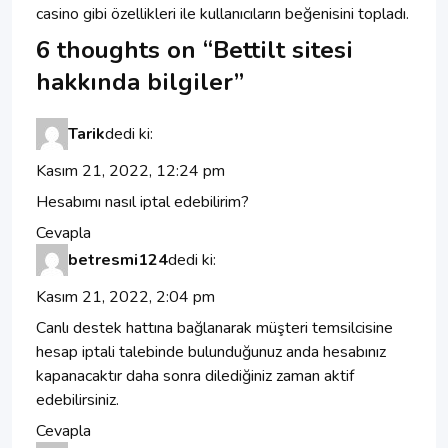
casino gibi özellikleri ile kullanıcıların beğenisini topladı.
6 thoughts on “
Bettilt sitesi
hakkında bilgiler
”
Tarik
dedi ki:
Kasım 21, 2022, 12:24 pm
Hesabımı nasıl iptal edebilirim?
Cevapla
betresmi124
dedi ki:
Kasım 21, 2022, 2:04 pm
Canlı destek hattına bağlanarak müşteri temsilcisine
hesap iptali talebinde bulunduğunuz anda hesabınız
kapanacaktır daha sonra dilediğiniz zaman aktif
edebilirsiniz.
Cevapla