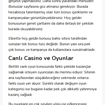
girişinizi yapmalısınız. Daha sonra yukarıdaki menüden
Bonuslar sayfasına göz atmanız gerekiyor. Burada
hesabınıza tanımlanmış olan tüm bonus içeriklerini ve
kampanyaları görüntüleyebilirsiniz. Hoş geldin
bonusunun genel şartlarını da daha detaylı bir şekilde
burada okuyabilirsiniz.
Elbette hoş geldin bonusu bahis sitesi tarafından
sunulan tek bonus türü değildir. Bunun yanı sıra pek
çok bonus ve kampanya da kullanıcılara sunulmaktadır.
Canlı Casino ve Oyunlar
Bettilt canlı oyun konusunda farklı şekilde kazançlar
sağlamak isteyen oyuncuları da memnu ediyor. Sitenin
ana sayfasından ulaşabileceğiniz sekmede onlarca
farklı oyun yer alıyor. Sürekli olarak değişen oyun
kategorisi ise bugüne kadar pek çok dikkatli yatırımcıya
kazanç sağladı.
Bu oyunların en çok sevilen yönü ise eğlencesine