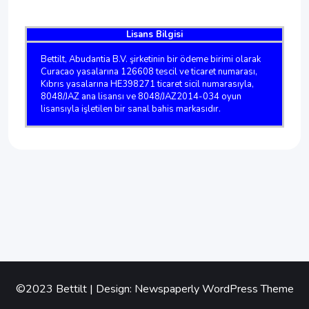
Lisans Bilgisi
Bettilt, Abudantia B.V. şirketinin bir ödeme birimi olarak
Curacao yasalarına 126608 tescil ve ticaret numarası,
Kıbrıs yasalarına HE398271 ticaret sicil numarasıyla,
8048/JAZ ana lisansı ve 8048/JAZ2014-034 oyun
lisansıyla işletilen bir sanal bahis markasıdır.
©2023 Bettilt | Design: Newspaperly WordPress Theme