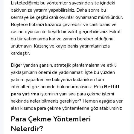
Listelediğimiz bu yöntemler sayesinde site içindeki
bakiyenize yatırım yapabilirsiniz. Daha sonra bu
sermaye ile çeşitli canlı oyunlar oynamanız mümkündür.
Böylece hobinizi kazanca çevirebilir ve canlı bahis ve
casino oyunları ile keyifli bir vakit geçirebilirsiniz. Fakat
bu tür yatırımlarda kar ve zararın beraber olduğunu
unutmayın. Kazanç ve kayıp bahis yatırımlarınızda
kardeştir.
Diğer yandan şansın, stratejik planlamaların ve etkili
yaklaşımların önemi de yadsınamaz. İşte bu yüzden
yatırım yaparken ve bakiyenizi kullanırken tüm
ihtimalleri göz önünde bulundurmalısınız. Peki
Bettilt
para yatırma
işleminin yanı sıra para çekme işlemi
hakkında neler bilmeniz gerekiyor? Hemen aşağıda yer
alan kısımda para çekme yöntemlerine göz atabilirsiniz.
Para Çekme Yöntemleri
Nelerdir?