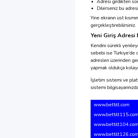
Adresi girdikten so
Dilerseniz bu adres
Yine ekranın üst kısmın
gerçekleştirebilirsiniz.
Yeni Giriş Adresi
Kendini sürekli yeniley
sebebi ise Türkiye’de c
adresleri üzerinden ge
yapmak oldukça kolayd
İşletim sistemi ve pla
sistemi bilgisayarınızd
www.bettilt.com
www.bettilt115.co
www.bettilt104.co
www.bettilt126.co