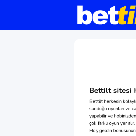
Bettilt sitesi
Bettilt herkesin kolayl
sunduğu oyunları ve cas
yapabilir ve hobinizden
çok farklı oyun yer alır
Hoş geldin bonusunun y