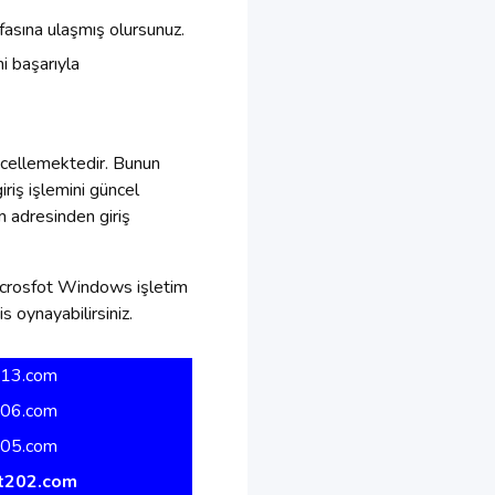
fasına ulaşmış olursunuz.
i başarıyla
güncellemektedir. Bunun
iriş işlemini güncel
m adresinden giriş
 Microsfot Windows işletim
s oynayabilirsiniz.
113.com
106.com
105.com
t202.com