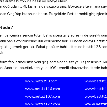
nra arama butonuna basın ve siteye ulaşın.
in doğrudan URL kısmına da yazabilirsiniz. Böylece sitenin ana say
dan Giriş Yap butonuna basın. Bu şekilde Bettilt mobil giriş işlemin
 Nedir?
en ve içeriğini zengin tutan bahis sitesi giriş adresini de sürekli 
anlı bahis etkinliklerine izin verilmemesidir. Bundan dolayı Bettilt g
rçekleştirmek gerekir. Fakat popüler bahis sitesine bettilt128.co
ır.
tform fark etmeksizin yeni giriş adresinden siteye ulaşabilirsiniz.
an, Android tabletinizden ya da iOS temelli cihazınızdan sitede bahi
www.bettilt90.com
www.bettilt
m
www.bettilt116.com
www.bettilt
m
www.bettilt107.com
www.bettilt
m
www.bettilt127.com
www.bettil