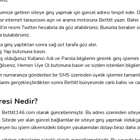
iniz.
vimize getiren siteye giriş yapmak için güncel adresi tespit edin.
 internet tarayıcısını açın ve arama motoruna Bettilt yazın. Bahis si
’in resmi Twitter hesabına da göz atabilirsiniz. Bununla beraber si
bulabilirsiniz.
a giriş yaptıktan sonra sağ üst tarafa göz atın.
iş Yap butonuna basın.
 olduğunuz Kullanıcı Adı ve Parola bilgilerini girerek giriş işlemini 
ilseniz, Hemen Üye Ol butonuna basın ve sizden istenilen bilgileri
n numaranıza gönderilen bir SMS üzerinden üyelik işlemini tamaml
rını gerçekleştirdikten sonra Bettilt bünyesinde canlı bahis ve ca
resi Nedir?
si Bettilt146.com olarak güncellenmiştir. Bu adres üzerinden siteye 
iz. Sitede yer alan güncel bağlantılar ile siteye giriş yapmak oldukç
şen bu işlem ülkemizdeki bilişim yasalarından dolayı biraz daha zor