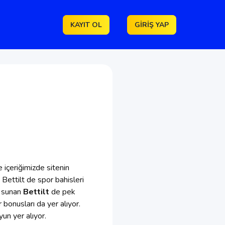
KAYIT OL
GIRIŞ YAP
e içeriğimizde sitenin
 Bettilt de spor bahisleri
tı sunan
Bettilt
de pek
 bonusları da yer alıyor.
un yer alıyor.