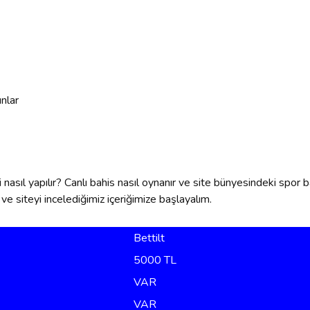
nlar
i nasıl yapılır? Canlı bahis nasıl oynanır ve site bünyesindeki spor b
ve siteyi incelediğimiz içeriğimize başlayalım.
Bettilt
5000 TL
VAR
VAR