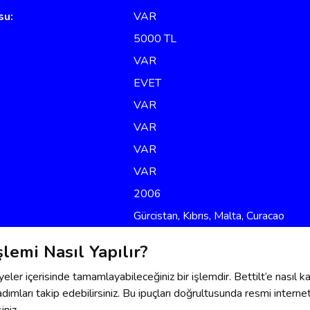
su:
VAR
5000 TL
:
VAR
EVET
VAR
VAR
VAR
VAR
2006
Gürcistan, Kıbrıs, Malta, Curacao
İşlemi Nasıl Yapılır?
niyeler içerisinde tamamlayabileceğiniz bir işlemdir. Bettilt’e nasıl
dımları takip edebilirsiniz. Bu ipuçları doğrultusunda resmi internet