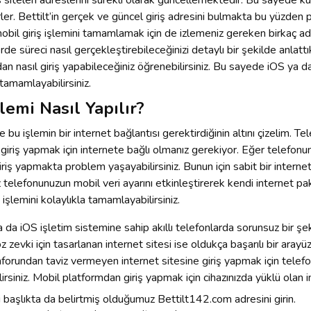
s siteleri adreslerini sürekli olarak güncellemektedir. Bu sayede kull
r. Bettilt’in gerçek ve güncel giriş adresini bulmakta bu yüzden p
mobil
giriş işlemini tamamlamak için de izlemeniz gereken birkaç a
e süreci nasıl gerçekleştirebileceğinizi detaylı bir şekilde anlatt
an nasıl giriş yapabileceğiniz öğrenebilirsiniz. Bu sayede iOS ya
a tamamlayabilirsiniz.
lemi Nasıl Yapılır?
bu işlemin bir internet bağlantısı gerektirdiğinin altını çizelim. 
 giriş yapmak için internete bağlı olmanız gerekiyor. Eğer telefonu
iriş yapmakta problem yaşayabilirsiniz. Bunun için sabit bir inter
z telefonunuzun mobil veri ayarını etkinleştirerek kendi internet pake
 işlemini kolaylıkla tamamlayabilirsiniz.
 da iOS işletim sistemine sahip akıllı telefonlarda sorunsuz bir şek
öz zevki için tasarlanan internet sitesi ise oldukça başarılı bir ara
nforundan taviz vermeyen internet sitesine giriş yapmak için telefo
ilirsiniz. Mobil platformdan giriş yapmak için cihazınızda yüklü olan in
i başlıkta da belirtmiş olduğumuz Bettilt142.com adresini girin.