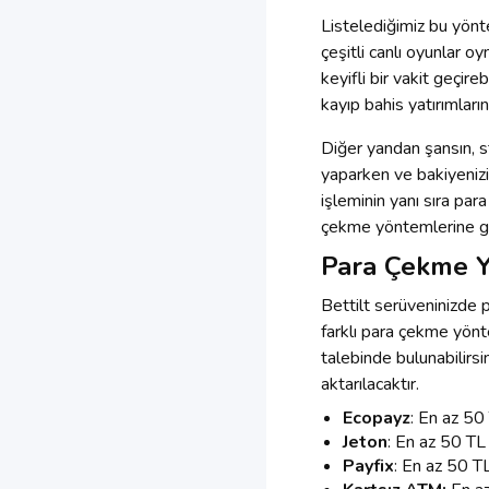
Listelediğimiz bu yönt
çeşitli canlı oyunlar o
keyifli bir vakit geçir
kayıp bahis yatırımların
Diğer yandan şansın, s
yaparken ve bakiyenizi
işleminin yanı sıra pa
çekme yöntemlerine göz
Para Çekme Y
Bettilt serüveninizde 
farklı para çekme yönte
talebinde bulunabilirsi
aktarılacaktır.
Ecopayz
: En az 50
Jeton
: En az 50 TL
Payfix
: En az 50 T