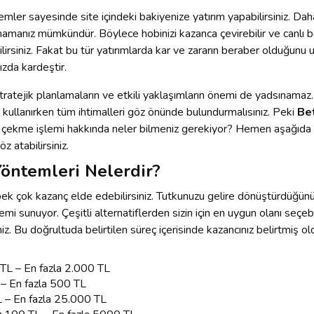
emler sayesinde site içindeki bakiyenize yatırım yapabilirsiniz. Da
ynamanız mümkündür. Böylece hobinizi kazanca çevirebilir ve canlı ba
ebilirsiniz. Fakat bu tür yatırımlarda kar ve zararın beraber olduğun
ızda kardeştir.
tratejik planlamaların ve etkili yaklaşımların önemi de yadsınamaz.
 kullanırken tüm ihtimalleri göz önünde bulundurmalısınız. Peki
Bet
ra çekme işlemi hakkında neler bilmeniz gerekiyor? Hemen aşağıda 
 atabilirsiniz.
öntemleri Nelerdir?
pek çok kazanç elde edebilirsiniz. Tutkunuzu gelire dönüştürdüğünü
mi sunuyor. Çeşitli alternatiflerden sizin için en uygun olanı seçe
niz. Bu doğrultuda belirtilen süreç içerisinde kazancınız belirtmiş 
 TL – En fazla 2.000 TL
 – En fazla 500 TL
L – En fazla 25.000 TL