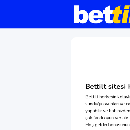
Bettilt sitesi
Bettilt herkesin kolayl
sunduğu oyunları ve cas
yapabilir ve hobinizden
çok farklı oyun yer alır
Hoş geldin bonusunun y