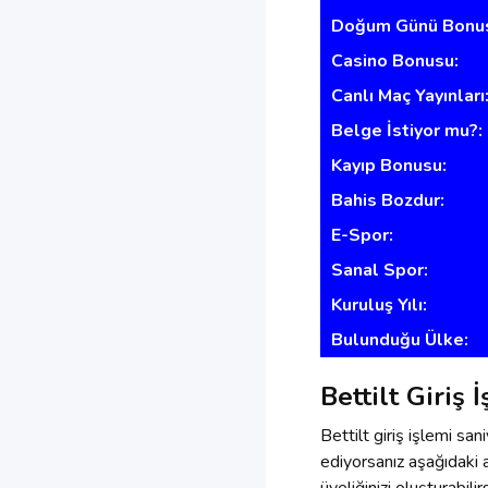
Doğum Günü Bonu
Casino Bonusu:
Canlı Maç Yayınları
Belge İstiyor mu?:
Kayıp Bonusu:
Bahis Bozdur:
E-Spor:
Sanal Spor:
Kuruluş Yılı:
Bulunduğu Ülke:
Bettilt Giriş 
Bettilt giriş işlemi sa
ediyorsanız aşağıdaki a