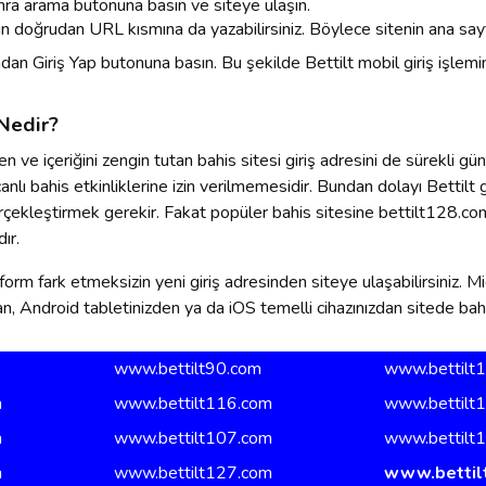
nra arama butonuna basın ve siteye ulaşın.
in doğrudan URL kısmına da yazabilirsiniz. Böylece sitenin ana say
dan Giriş Yap butonuna basın. Bu şekilde Bettilt mobil giriş işlemin
 Nedir?
en ve içeriğini zengin tutan bahis sitesi giriş adresini de sürekli 
anlı bahis etkinliklerine izin verilmemesidir. Bundan dolayı Bettilt g
rçekleştirmek gerekir. Fakat popüler bahis sitesine bettilt128.co
ır.
tform fark etmeksizin yeni giriş adresinden siteye ulaşabilirsiniz.
an, Android tabletinizden ya da iOS temelli cihazınızdan sitede bahi
www.bettilt90.com
www.bettilt
m
www.bettilt116.com
www.bettilt
m
www.bettilt107.com
www.bettilt
m
www.bettilt127.com
www.bettil