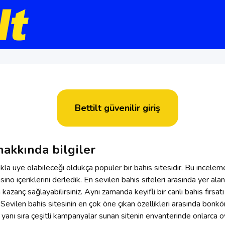
Bettilt güvenilir giriş
 hakkında bilgiler
ıkla üye olabileceği oldukça popüler bir bahis sitesidir. Bu incelem
ino içeriklerini derledik. En sevilen bahis siteleri arasında yer alan
 kazanç sağlayabilirsiniz. Aynı zamanda keyifli bir canlı bahis fırsa
. Sevilen bahis sitesinin en çok öne çıkan özellikleri arasında bonkör
anı sıra çeşitli kampanyalar sunan sitenin envanterinde onlarca oy