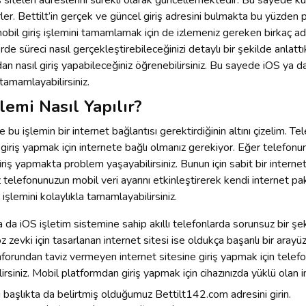
s siteleri adreslerini sürekli olarak güncellemektedir. Bu sayede kull
r. Bettilt’in gerçek ve güncel giriş adresini bulmakta bu yüzden p
mobil
giriş işlemini tamamlamak için de izlemeniz gereken birkaç a
e süreci nasıl gerçekleştirebileceğinizi detaylı bir şekilde anlatt
an nasıl giriş yapabileceğiniz öğrenebilirsiniz. Bu sayede iOS ya
a tamamlayabilirsiniz.
lemi Nasıl Yapılır?
bu işlemin bir internet bağlantısı gerektirdiğinin altını çizelim. 
 giriş yapmak için internete bağlı olmanız gerekiyor. Eğer telefonu
iriş yapmakta problem yaşayabilirsiniz. Bunun için sabit bir inter
z telefonunuzun mobil veri ayarını etkinleştirerek kendi internet pake
 işlemini kolaylıkla tamamlayabilirsiniz.
 da iOS işletim sistemine sahip akıllı telefonlarda sorunsuz bir şek
öz zevki için tasarlanan internet sitesi ise oldukça başarılı bir ara
nforundan taviz vermeyen internet sitesine giriş yapmak için telefo
ilirsiniz. Mobil platformdan giriş yapmak için cihazınızda yüklü olan in
i başlıkta da belirtmiş olduğumuz Bettilt142.com adresini girin.