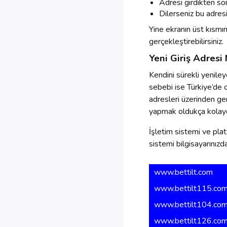
Adresi girdikten so
Dilerseniz bu adres
Yine ekranın üst kısmın
gerçekleştirebilirsiniz.
Yeni Giriş Adresi
Kendini sürekli yeniley
sebebi ise Türkiye’de c
adresleri üzerinden ge
yapmak oldukça kolayd
İşletim sistemi ve pla
sistemi bilgisayarınızd
www.bettilt.com
www.bettilt115.co
www.bettilt104.co
www.bettilt126.co