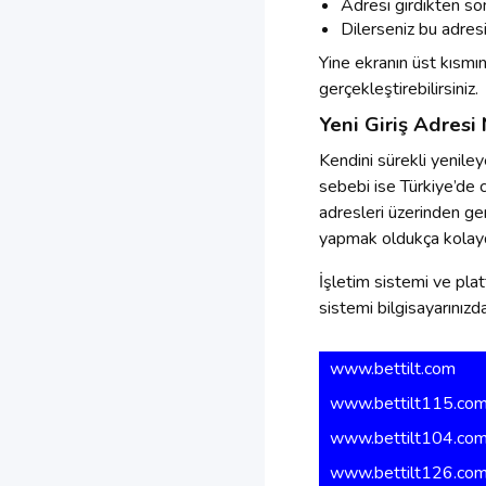
Adresi girdikten so
Dilerseniz bu adres
Yine ekranın üst kısmın
gerçekleştirebilirsiniz.
Yeni Giriş Adresi
Kendini sürekli yeniley
sebebi ise Türkiye’de c
adresleri üzerinden ge
yapmak oldukça kolayd
İşletim sistemi ve pla
sistemi bilgisayarınızd
www.bettilt.com
www.bettilt115.co
www.bettilt104.co
www.bettilt126.co