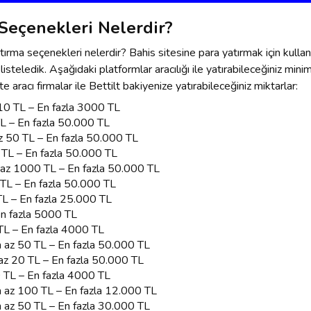
 Seçenekleri Nelerdir?
tırma seçenekleri nelerdir? Bahis sitesine para yatırmak için kullana
listeledik. Aşağıdaki platformlar aracılığı ile yatırabileceğiniz 
şte aracı firmalar ile Bettilt bakiyenize yatırabileceğiniz miktarlar:
10 TL – En fazla 3000 TL
TL – En fazla 50.000 TL
az 50 TL – En fazla 50.000 TL
 TL – En fazla 50.000 TL
 az 1000 TL – En fazla 50.000 TL
 TL – En fazla 50.000 TL
TL – En fazla 25.000 TL
En fazla 5000 TL
 TL – En fazla 4000 TL
n az 50 TL – En fazla 50.000 TL
 az 20 TL – En fazla 50.000 TL
0 TL – En fazla 4000 TL
n az 100 TL – En fazla 12.000 TL
n az 50 TL – En fazla 30.000 TL