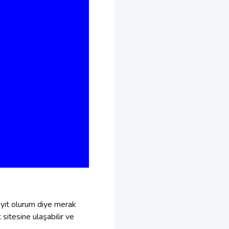
 kayıt olurum diye merak
 sitesine ulaşabilir ve