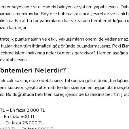
emler sayesinde site içindeki bakiyenize yatırım yapabilirsiniz. Da
ynamanız mümkündür. Böylece hobinizi kazanca çevirebilir ve canlı ba
ebilirsiniz. Fakat bu tür yatırımlarda kar ve zararın beraber olduğun
ızda kardeştir.
tratejik planlamaların ve etkili yaklaşımların önemi de yadsınamaz.
 kullanırken tüm ihtimalleri göz önünde bulundurmalısınız. Peki
Bet
ra çekme işlemi hakkında neler bilmeniz gerekiyor? Hemen aşağıda 
 atabilirsiniz.
öntemleri Nelerdir?
pek çok kazanç elde edebilirsiniz. Tutkunuzu gelire dönüştürdüğünü
mi sunuyor. Çeşitli alternatiflerden sizin için en uygun olanı seçe
niz. Bu doğrultuda belirtilen süreç içerisinde kazancınız belirtmiş 
 TL – En fazla 2.000 TL
 – En fazla 500 TL
L – En fazla 25.000 TL