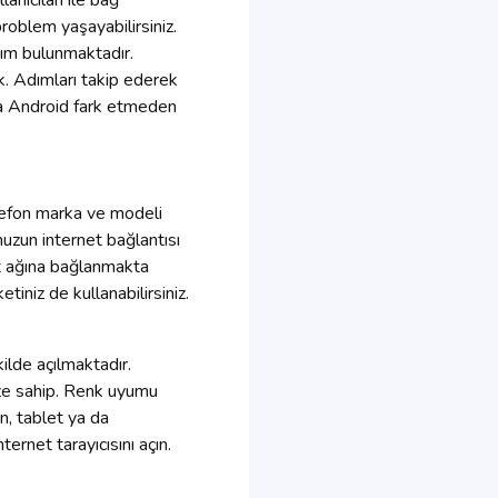
anıcıları ile bağ
roblem yaşayabilirsiniz.
dım bulunmaktadır.
ık. Adımları takip ederek
 da Android fark etmeden
Telefon marka ve modeli
nuzun internet bağlantısı
net ağına bağlanmakta
tiniz de kullanabilirsiniz.
ilde açılmaktadır.
yüze sahip. Renk uyumu
n, tablet ya da
ternet tarayıcısını açın.