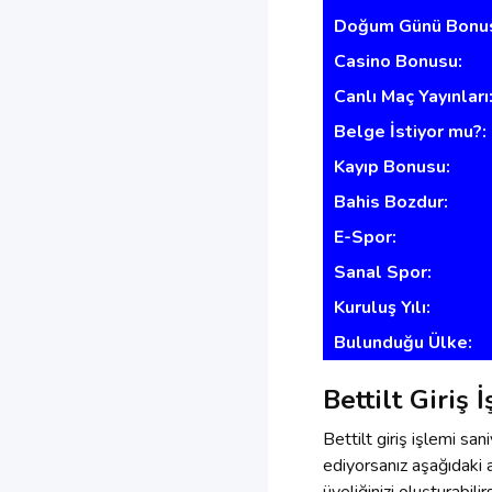
Doğum Günü Bonu
Casino Bonusu:
Canlı Maç Yayınları
Belge İstiyor mu?:
Kayıp Bonusu:
Bahis Bozdur:
E-Spor:
Sanal Spor:
Kuruluş Yılı:
Bulunduğu Ülke:
Bettilt Giriş 
Bettilt giriş işlemi sa
ediyorsanız aşağıdaki a