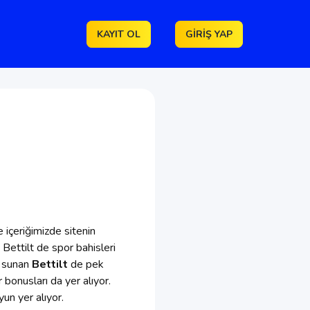
KAYIT OL
GIRIŞ YAP
e içeriğimizde sitenin
 Bettilt de spor bahisleri
tı sunan
Bettilt
de pek
 bonusları da yer alıyor.
un yer alıyor.