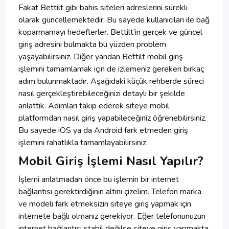
Fakat Bettilt gibi bahis siteleri adreslerini sürekli
olarak güncellemektedir. Bu sayede kullanıcıları ile bağ
koparmamayı hedeflerler. Bettilt’in gerçek ve güncel
giriş adresini bulmakta bu yüzden problem
yaşayabilirsiniz. Diğer yandan
Bettilt mobil
giriş
işlemini tamamlamak için de izlemeniz gereken birkaç
adım bulunmaktadır. Aşağıdaki küçük rehberde süreci
nasıl gerçekleştirebileceğinizi detaylı bir şekilde
anlattık. Adımları takip ederek siteye mobil
platformdan nasıl giriş yapabileceğiniz öğrenebilirsiniz.
Bu sayede iOS ya da Android fark etmeden giriş
işlemini rahatlıkla tamamlayabilirsiniz.
Mobil Giriş İşlemi Nasıl Yapılır?
İşlemi anlatmadan önce bu işlemin bir internet
bağlantısı gerektirdiğinin altını çizelim. Telefon marka
ve modeli fark etmeksizin siteye giriş yapmak için
internete bağlı olmanız gerekiyor. Eğer telefonunuzun
internet bağlantısı stabil değilse siteye giriş yapmakta