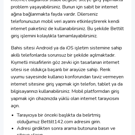
problem yaşayabilirsiniz. Bunun için sabit bir internet
ağına bağlanmakta fayda vardır. Dilerseniz
telefonunuzun mobil veri ayarını etkinleştirerek kendi
internet paketiniz de kullanabilirsiniz. Bu şekilde Bettilt
giriş işlemini kolaylıkla tamamlayabilirsiniz.
Bahis sitesi Android ya da iOS işletim sistemine sahip
akıllı telefonlarda sorunsuz bir şekilde açılmaktadır.
Kıymetli misafirlerin göz zevki için tasarlanan internet
sitesi ise oldukça başarılı bir arayüze sahip. Renk
uyumu sayesinde kullanıcı konforundan taviz vermeyen
internet sitesine giriş yapmak için telefon, tablet ya da
bilgisayarınızı kullanabilirsiniz. Mobil platformdan giriş
yapmak için cihazınızda yüklü olan internet tarayıcısını
açın.
Tarayıcıya bir önceki başlıkta da belirtmiş
olduğumuz Bettilt142.com adresini girin.
Adresi girdikten sonra arama butonuna basın ve