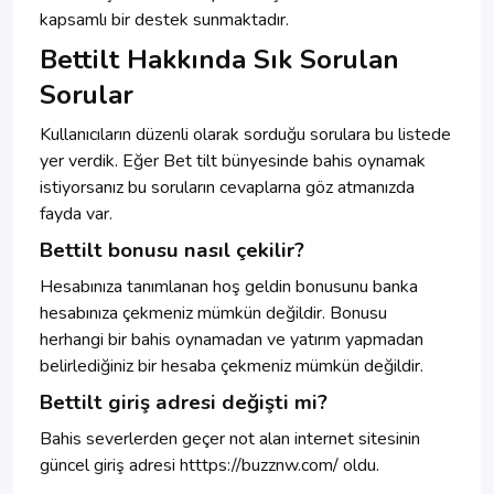
kapsamlı bir destek sunmaktadır.
Bettilt Hakkında Sık Sorulan
Sorular
Kullanıcıların düzenli olarak sorduğu sorulara bu listede
yer verdik. Eğer Bet tilt bünyesinde bahis oynamak
istiyorsanız bu soruların cevaplarna göz atmanızda
fayda var.
Bettilt bonusu nasıl çekilir?
Hesabınıza tanımlanan hoş geldin bonusunu banka
hesabınıza çekmeniz mümkün değildir. Bonusu
herhangi bir bahis oynamadan ve yatırım yapmadan
belirlediğiniz bir hesaba çekmeniz mümkün değildir.
Bettilt giriş adresi değişti mi?
Bahis severlerden geçer not alan internet sitesinin
güncel giriş adresi htttps://buzznw.com/ oldu.