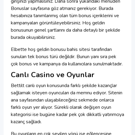
girişinizi yapmalısınız. Daha sonra yukarıdaki menüden
Bonuslar sayfasına göz atmanız gerekiyor. Burada
hesabınıza tanımlanmış olan tüm bonus içeriklerini ve
kampanyaları görüntüleyebilirsiniz. Hoş geldin
bonusunun genel şartlarını da daha detaylı bir şekilde
burada okuyabilirsiniz.
Elbette hoş geldin bonusu bahis sitesi tarafından
sunulan tek bonus türü değildir. Bunun yanı sıra pek
çok bonus ve kampanya da kullanıcılara sunulmaktadır.
Canlı Casino ve Oyunlar
Bettilt canlı oyun konusunda farklı şekilde kazançlar
sağlamak isteyen oyuncuları da memnu ediyor. Sitenin
ana sayfasından ulaşabileceğiniz sekmede onlarca
farklı oyun yer alıyor. Sürekli olarak değişen oyun
kategorisi ise bugüne kadar pek çok dikkatli yatırımcıya
kazanç sağladı.
Bu oyunların en çok sevilen yönü ise eğlencesine