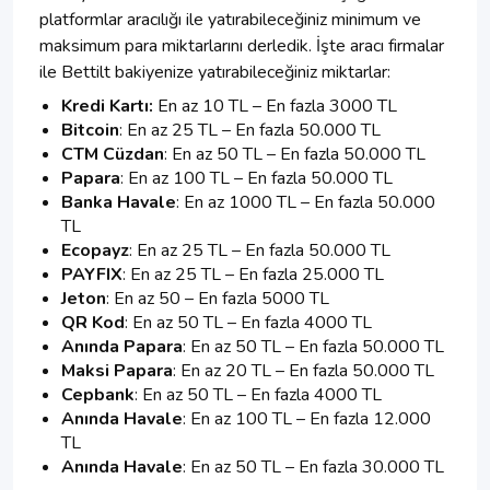
platformlar aracılığı ile yatırabileceğiniz minimum ve
maksimum para miktarlarını derledik. İşte aracı firmalar
ile Bettilt bakiyenize yatırabileceğiniz miktarlar:
Kredi Kartı:
En az 10 TL – En fazla 3000 TL
Bitcoin
: En az 25 TL – En fazla 50.000 TL
CTM
Cüzdan
: En az 50 TL – En fazla 50.000 TL
Papara
: En az 100 TL – En fazla 50.000 TL
Banka
Havale
: En az 1000 TL – En fazla 50.000
TL
Ecopayz
: En az 25 TL – En fazla 50.000 TL
PAYFIX
: En az 25 TL – En fazla 25.000 TL
Jeton
: En az 50 – En fazla 5000 TL
QR
Kod
: En az 50 TL – En fazla 4000 TL
Anında
Papara
: En az 50 TL – En fazla 50.000 TL
Maksi
Papara
: En az 20 TL – En fazla 50.000 TL
Cepbank
: En az 50 TL – En fazla 4000 TL
Anında
Havale
: En az 100 TL – En fazla 12.000
TL
Anında
Havale
: En az 50 TL – En fazla 30.000 TL