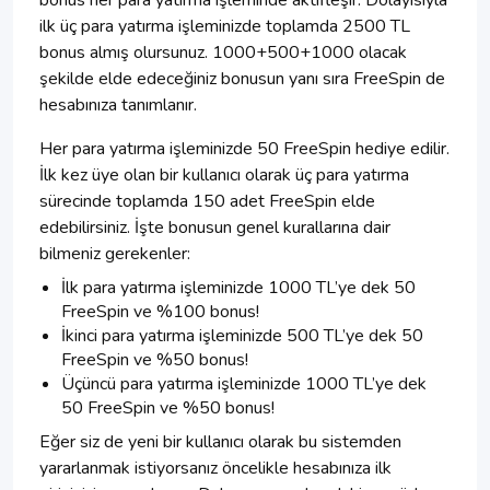
bonus her para yatırma işleminde aktifleşir. Dolayısıyla
ilk üç para yatırma işleminizde toplamda 2500 TL
bonus almış olursunuz. 1000+500+1000 olacak
şekilde elde edeceğiniz bonusun yanı sıra FreeSpin de
hesabınıza tanımlanır.
Her para yatırma işleminizde 50 FreeSpin hediye edilir.
İlk kez üye olan bir kullanıcı olarak üç para yatırma
sürecinde toplamda 150 adet FreeSpin elde
edebilirsiniz. İşte bonusun genel kurallarına dair
bilmeniz gerekenler:
İlk para yatırma işleminizde 1000 TL’ye dek 50
FreeSpin ve %100 bonus!
İkinci para yatırma işleminizde 500 TL’ye dek 50
FreeSpin ve %50 bonus!
Üçüncü para yatırma işleminizde 1000 TL’ye dek
50 FreeSpin ve %50 bonus!
Eğer siz de yeni bir kullanıcı olarak bu sistemden
yararlanmak istiyorsanız öncelikle hesabınıza ilk