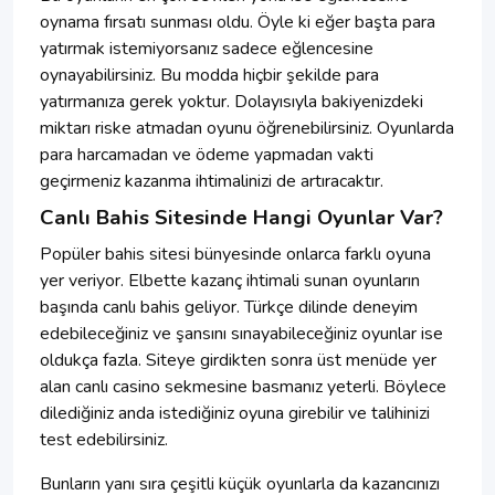
oynama fırsatı sunması oldu. Öyle ki eğer başta para
yatırmak istemiyorsanız sadece eğlencesine
oynayabilirsiniz. Bu modda hiçbir şekilde para
yatırmanıza gerek yoktur. Dolayısıyla bakiyenizdeki
miktarı riske atmadan oyunu öğrenebilirsiniz. Oyunlarda
para harcamadan ve ödeme yapmadan vakti
geçirmeniz kazanma ihtimalinizi de artıracaktır.
Canlı Bahis Sitesinde Hangi Oyunlar Var?
Popüler bahis sitesi bünyesinde onlarca farklı oyuna
yer veriyor. Elbette kazanç ihtimali sunan oyunların
başında canlı bahis geliyor. Türkçe dilinde deneyim
edebileceğiniz ve şansını sınayabileceğiniz oyunlar ise
oldukça fazla. Siteye girdikten sonra üst menüde yer
alan canlı casino sekmesine basmanız yeterli. Böylece
dilediğiniz anda istediğiniz oyuna girebilir ve talihinizi
test edebilirsiniz.
Bunların yanı sıra çeşitli küçük oyunlarla da kazancınızı