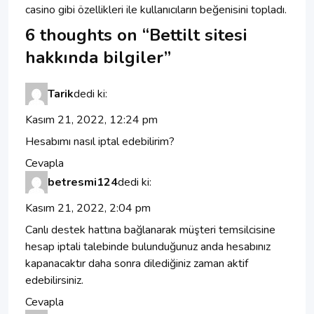
casino gibi özellikleri ile kullanıcıların beğenisini topladı.
6 thoughts on “
Bettilt sitesi
hakkında bilgiler
”
Tarik
dedi ki:
Kasım 21, 2022, 12:24 pm
Hesabımı nasıl iptal edebilirim?
Cevapla
betresmi124
dedi ki:
Kasım 21, 2022, 2:04 pm
Canlı destek hattına bağlanarak müşteri temsilcisine
hesap iptali talebinde bulunduğunuz anda hesabınız
kapanacaktır daha sonra dilediğiniz zaman aktif
edebilirsiniz.
Cevapla