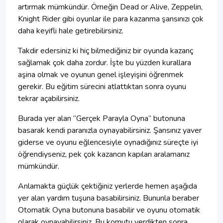
artırmak mümkündür. Örneğin Dead or Alive, Zeppelin,
Knight Rider gibi oyunlar ile para kazanma şansınızı çok
daha keyifli hale getirebilirsiniz.
Takdir edersiniz ki hiç bilmediğiniz bir oyunda kazanç
sağlamak çok daha zordur. İşte bu yüzden kurallara
aşina olmak ve oyunun genel işleyişini öğrenmek
gerekir. Bu eğitim sürecini atlattıktan sonra oyunu
tekrar açabilirsiniz.
Burada yer alan “Gerçek Parayla Oyna” butonuna
basarak kendi paranızla oynayabilirsiniz. Şansınız yaver
giderse ve oyunu eğlencesiyle oynadığınız süreçte iyi
öğrendiyseniz, pek çok kazancın kapıları aralamanız
mümkündür.
Anlamakta güçlük çektiğiniz yerlerde hemen aşağıda
yer alan yardım tuşuna basabilirsiniz. Bununla beraber
Otomatik Oyna butonuna basabilir ve oyunu otomatik
olarak oynayabilirsiniz. Bu komutu verdikten sonra