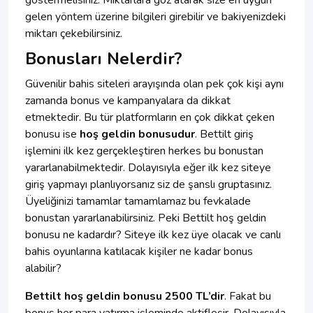
göstermelisiniz. Miktarlara göz atarak size en uygun
gelen yöntem üzerine bilgileri girebilir ve bakiyenizdeki
miktarı çekebilirsiniz.
Bonusları Nelerdir?
Güvenilir bahis siteleri arayışında olan pek çok kişi aynı
zamanda
bonus ve kampanyalara
da dikkat
etmektedir. Bu tür platformların en çok dikkat çeken
bonusu ise
hoş geldin bonusudur
. Bettilt giriş
işlemini ilk kez gerçekleştiren herkes bu bonustan
yararlanabilmektedir. Dolayısıyla eğer ilk kez siteye
giriş yapmayı planlıyorsanız siz de şanslı gruptasınız.
Üyeliğinizi tamamlar tamamlamaz bu fevkalade
bonustan yararlanabilirsiniz. Peki Bettilt hoş geldin
bonusu ne kadardır? Siteye ilk kez üye olacak ve canlı
bahis oyunlarına katılacak kişiler ne kadar bonus
alabilir?
Bettilt hoş geldin bonusu 2500 TL’dir
. Fakat bu