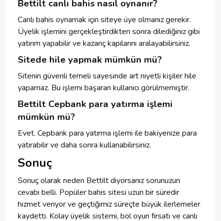
Bettilt canlı bahis nasıl oynanır?
Canlı bahis oynamak için siteye üye olmanız gerekir.
Üyelik işlemini gerçekleştirdikten sonra dilediğiniz gibi
yatırım yapabilir ve kazanç kapılarını aralayabilirsiniz.
Sitede hile yapmak mümkün mü?
Sitenin güvenli temeli sayesinde art niyetli kişiler hile
yapamaz. Bu işlemi başaran kullanıcı görülmemiştir.
Bettilt Cepbank para yatırma işlemi
mümkün mü?
Evet. Cepbank para yatırma işlemi ile bakiyenize para
yatırabilir ve daha sonra kullanabilirsiniz.
Sonuç
Sonuç olarak neden Bettilt diyorsanız sorunuzun
cevabı belli. Popüler bahis sitesi uzun bir süredir
hizmet veriyor ve geçtiğimiz süreçte büyük ilerlemeler
kaydetti. Kolay üyelik sistemi, bol oyun fırsatı ve canlı