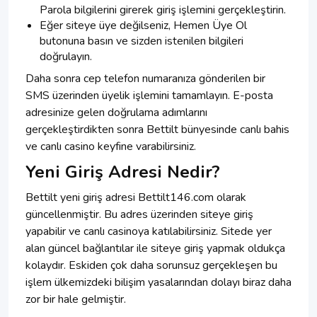
Parola bilgilerini girerek giriş işlemini gerçekleştirin.
Eğer siteye üye değilseniz, Hemen Üye Ol
butonuna basın ve sizden istenilen bilgileri
doğrulayın.
Daha sonra cep telefon numaranıza gönderilen bir
SMS üzerinden üyelik işlemini tamamlayın. E-posta
adresinize gelen doğrulama adımlarını
gerçekleştirdikten sonra Bettilt bünyesinde canlı bahis
ve canlı casino keyfine varabilirsiniz.
Yeni Giriş Adresi Nedir?
Bettilt yeni giriş adresi Bettilt146.com olarak
güncellenmiştir. Bu adres üzerinden siteye giriş
yapabilir ve canlı casinoya katılabilirsiniz. Sitede yer
alan güncel bağlantılar ile siteye giriş yapmak oldukça
kolaydır. Eskiden çok daha sorunsuz gerçekleşen bu
işlem ülkemizdeki bilişim yasalarından dolayı biraz daha
zor bir hale gelmiştir.