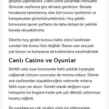
girişinizi yapmalısınız. Daha sonra yukarıdaki menüden
Bonuslar sayfasına göz atmanız gerekiyor. Burada
hesabınıza tanımlanmış olan tüm bonus içeriklerini ve
kampanyaları görüntüleyebilirsiniz. Hoş geldin
bonusunun genel şartlarını da daha detaylı bir şekilde
burada okuyabilirsiniz.
Elbette hoş geldin bonusu bahis sitesi tarafından
sunulan tek bonus türü değildir. Bunun yanı sıra pek
çok bonus ve kampanya da kullanıcılara sunulmaktadır.
Canlı Casino ve Oyunlar
Bettilt canlı oyun konusunda farklı şekilde kazançlar
sağlamak isteyen oyuncuları da memnu ediyor. Sitenin
ana sayfasından ulaşabileceğiniz sekmede onlarca
farklı oyun yer alıyor. Sürekli olarak değişen oyun
kategorisi ise bugüne kadar pek çok dikkatli yatırımcıya
kazanç sağladı.
Bu oyunların en çok sevilen yönü ise eğlencesine