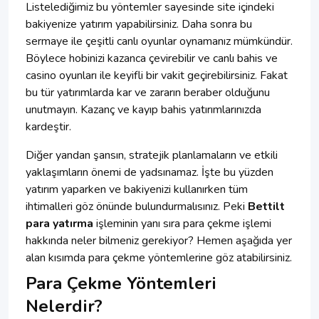
Listelediğimiz bu yöntemler sayesinde site içindeki
bakiyenize yatırım yapabilirsiniz. Daha sonra bu
sermaye ile çeşitli canlı oyunlar oynamanız mümkündür.
Böylece hobinizi kazanca çevirebilir ve canlı bahis ve
casino oyunları ile keyifli bir vakit geçirebilirsiniz. Fakat
bu tür yatırımlarda kar ve zararın beraber olduğunu
unutmayın. Kazanç ve kayıp bahis yatırımlarınızda
kardeştir.
Diğer yandan şansın, stratejik planlamaların ve etkili
yaklaşımların önemi de yadsınamaz. İşte bu yüzden
yatırım yaparken ve bakiyenizi kullanırken tüm
ihtimalleri göz önünde bulundurmalısınız. Peki
Bettilt
para yatırma
işleminin yanı sıra para çekme işlemi
hakkında neler bilmeniz gerekiyor? Hemen aşağıda yer
alan kısımda para çekme yöntemlerine göz atabilirsiniz.
Para Çekme Yöntemleri
Nelerdir?