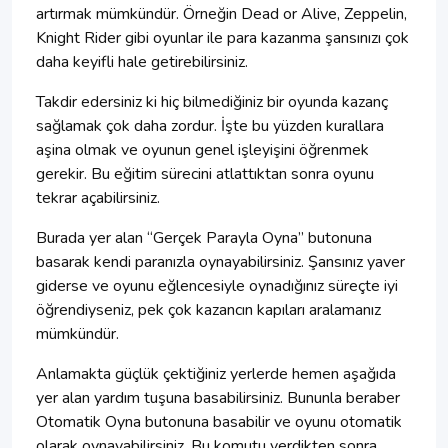
artırmak mümkündür. Örneğin Dead or Alive, Zeppelin,
Knight Rider gibi oyunlar ile para kazanma şansınızı çok
daha keyifli hale getirebilirsiniz.
Takdir edersiniz ki hiç bilmediğiniz bir oyunda kazanç
sağlamak çok daha zordur. İşte bu yüzden kurallara
aşina olmak ve oyunun genel işleyişini öğrenmek
gerekir. Bu eğitim sürecini atlattıktan sonra oyunu
tekrar açabilirsiniz.
Burada yer alan “Gerçek Parayla Oyna” butonuna
basarak kendi paranızla oynayabilirsiniz. Şansınız yaver
giderse ve oyunu eğlencesiyle oynadığınız süreçte iyi
öğrendiyseniz, pek çok kazancın kapıları aralamanız
mümkündür.
Anlamakta güçlük çektiğiniz yerlerde hemen aşağıda
yer alan yardım tuşuna basabilirsiniz. Bununla beraber
Otomatik Oyna butonuna basabilir ve oyunu otomatik
olarak oynayabilirsiniz. Bu komutu verdikten sonra