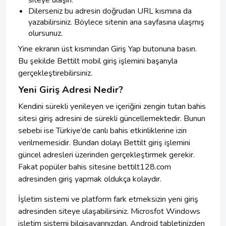
siteye ulaşın.
Dilerseniz bu adresin doğrudan URL kısmına da
yazabilirsiniz. Böylece sitenin ana sayfasına ulaşmış
olursunuz.
Yine ekranın üst kısmından Giriş Yap butonuna basın.
Bu şekilde Bettilt mobil giriş işlemini başarıyla
gerçekleştirebilirsiniz.
Yeni Giriş Adresi Nedir?
Kendini sürekli yenileyen ve içeriğini zengin tutan bahis
sitesi giriş adresini de sürekli güncellemektedir. Bunun
sebebi ise Türkiye’de canlı bahis etkinliklerine izin
verilmemesidir. Bundan dolayı Bettilt giriş işlemini
güncel adresleri üzerinden gerçekleştirmek gerekir.
Fakat popüler bahis sitesine bettilt128.com
adresinden giriş yapmak oldukça kolaydır.
İşletim sistemi ve platform fark etmeksizin yeni giriş
adresinden siteye ulaşabilirsiniz. Microsfot Windows
işletim sistemi bilgisayarınızdan, Android tabletinizden