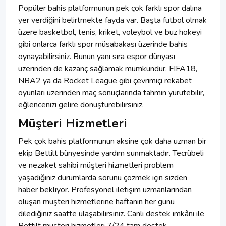
Popüler bahis platformunun pek çok farklı spor dalına
yer verdiğini belirtmekte fayda var. Başta futbol olmak
üzere basketbol, tenis, kriket, voleybol ve buz hokeyi
gibi onlarca farklı spor müsabakası üzerinde bahis
oynayabilirsiniz. Bunun yanı sıra espor dünyası
üzerinden de kazanç sağlamak mümkündür. FIFA18,
NBA2 ya da Rocket League gibi çevrimiçi rekabet
oyunları üzerinden maç sonuçlarında tahmin yürütebilir,
eğlencenizi gelire dönüştürebilirsiniz.
Müşteri Hizmetleri
Pek çok bahis platformunun aksine çok daha uzman bir
ekip Bettilt bünyesinde yardım sunmaktadır. Tecrübeli
ve nezaket sahibi müşteri hizmetleri problem
yaşadığınız durumlarda sorunu çözmek için sizden
haber bekliyor. Profesyonel iletişim uzmanlarından
oluşan müşteri hizmetlerine haftanın her günü
dilediğiniz saatte ulaşabilirsiniz. Canlı destek imkânı ile