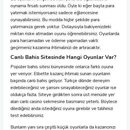
oynama fırsatı sunması oldu. Öyle ki eğer başta para
yatırmak istemiyorsanız sadece eğlencesine
oynayabilirsiniz. Bu modda hiçbir şekilde para
yatırmanıza gerek yoktur. Dolayısıyla bakiyenizdeki
miktarı riske atmadan oyunu öğrenebilirsiniz. Oyunlarda
para harcamadan ve ödeme yapmadan vakti
geçirmeniz kazanma ihtimalinizi de artıracaktır.
Canlı Bahis Sitesinde Hangi Oyunlar Var?
Popüler bahis sitesi bünyesinde onlarca farklı oyuna
yer veriyor. Elbette kazanç ihtimali sunan oyunların
başında canlı bahis geliyor. Türkçe dilinde deneyim
edebileceğiniz ve şansını sınayabileceğiniz oyunlar ise
oldukça fazla. Siteye girdikten sonra üst menüde yer
alan canlı casino sekmesine basmanız yeterli. Böylece
dilediğiniz anda istediğiniz oyuna girebilir ve talihinizi
test edebilirsiniz.
Bunların yanı sıra çeşitli küçük oyunlarla da kazancınızı