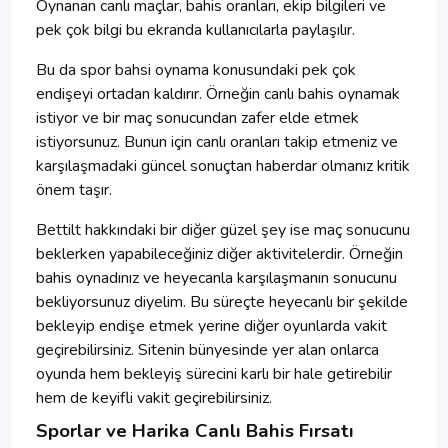
Oynanan canlı maçlar, bahis oranları, ekip bilgileri ve
pek çok bilgi bu ekranda kullanıcılarla paylaşılır.
Bu da spor bahsi oynama konusundaki pek çok
endişeyi ortadan kaldırır. Örneğin canlı bahis oynamak
istiyor ve bir maç sonucundan zafer elde etmek
istiyorsunuz. Bunun için canlı oranları takip etmeniz ve
karşılaşmadaki güncel sonuçtan haberdar olmanız kritik
önem taşır.
Bettilt hakkındaki bir diğer güzel şey ise maç sonucunu
beklerken yapabileceğiniz diğer aktivitelerdir. Örneğin
bahis oynadınız ve heyecanla karşılaşmanın sonucunu
bekliyorsunuz diyelim. Bu süreçte heyecanlı bir şekilde
bekleyip endişe etmek yerine diğer oyunlarda vakit
geçirebilirsiniz. Sitenin bünyesinde yer alan onlarca
oyunda hem bekleyiş sürecini karlı bir hale getirebilir
hem de keyifli vakit geçirebilirsiniz.
Sporlar ve Harika Canlı Bahis Fırsatı