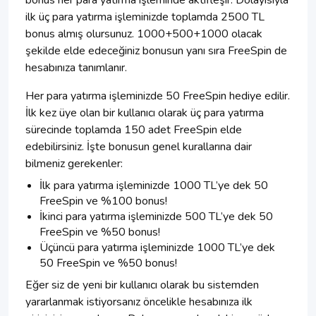
bonus her para yatırma işleminde aktifleşir. Dolayısıyla
ilk üç para yatırma işleminizde toplamda 2500 TL
bonus almış olursunuz. 1000+500+1000 olacak
şekilde elde edeceğiniz bonusun yanı sıra FreeSpin de
hesabınıza tanımlanır.
Her para yatırma işleminizde 50 FreeSpin hediye edilir.
İlk kez üye olan bir kullanıcı olarak üç para yatırma
sürecinde toplamda 150 adet FreeSpin elde
edebilirsiniz. İşte bonusun genel kurallarına dair
bilmeniz gerekenler:
İlk para yatırma işleminizde 1000 TL’ye dek 50
FreeSpin ve %100 bonus!
İkinci para yatırma işleminizde 500 TL’ye dek 50
FreeSpin ve %50 bonus!
Üçüncü para yatırma işleminizde 1000 TL’ye dek
50 FreeSpin ve %50 bonus!
Eğer siz de yeni bir kullanıcı olarak bu sistemden
yararlanmak istiyorsanız öncelikle hesabınıza ilk