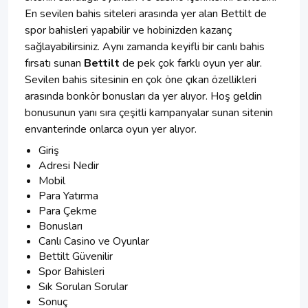
En sevilen bahis siteleri arasında yer alan Bettilt de
spor bahisleri yapabilir ve hobinizden kazanç
sağlayabilirsiniz. Aynı zamanda keyifli bir canlı bahis
fırsatı sunan
Bettilt
de pek çok farklı oyun yer alır.
Sevilen bahis sitesinin en çok öne çıkan özellikleri
arasında bonkör bonusları da yer alıyor. Hoş geldin
bonusunun yanı sıra çeşitli kampanyalar sunan sitenin
envanterinde onlarca oyun yer alıyor.
Giriş
Adresi Nedir
Mobil
Para Yatırma
Para Çekme
Bonusları
Canlı Casino ve Oyunlar
Bettilt Güvenilir
Spor Bahisleri
Sık Sorulan Sorular
Sonuç