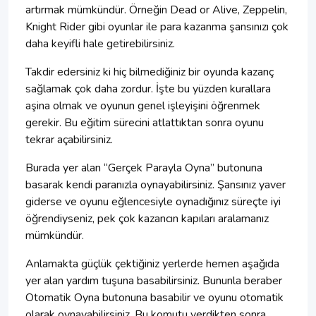
artırmak mümkündür. Örneğin Dead or Alive, Zeppelin,
Knight Rider gibi oyunlar ile para kazanma şansınızı çok
daha keyifli hale getirebilirsiniz.
Takdir edersiniz ki hiç bilmediğiniz bir oyunda kazanç
sağlamak çok daha zordur. İşte bu yüzden kurallara
aşina olmak ve oyunun genel işleyişini öğrenmek
gerekir. Bu eğitim sürecini atlattıktan sonra oyunu
tekrar açabilirsiniz.
Burada yer alan “Gerçek Parayla Oyna” butonuna
basarak kendi paranızla oynayabilirsiniz. Şansınız yaver
giderse ve oyunu eğlencesiyle oynadığınız süreçte iyi
öğrendiyseniz, pek çok kazancın kapıları aralamanız
mümkündür.
Anlamakta güçlük çektiğiniz yerlerde hemen aşağıda
yer alan yardım tuşuna basabilirsiniz. Bununla beraber
Otomatik Oyna butonuna basabilir ve oyunu otomatik
olarak oynayabilirsiniz. Bu komutu verdikten sonra