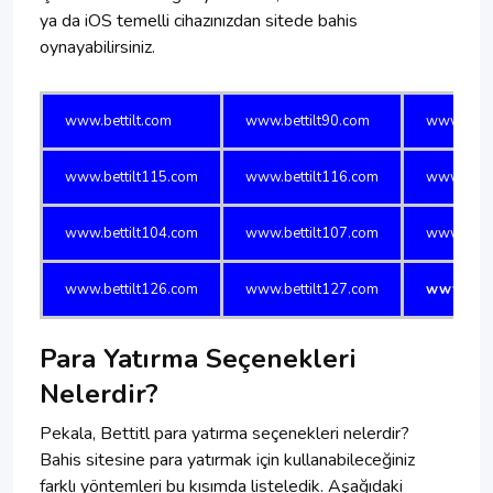
ya da iOS temelli cihazınızdan sitede bahis
oynayabilirsiniz.
www.bettilt.com
www.bettilt90.com
www.betti
www.bettilt115.com
www.bettilt116.com
www.betti
www.bettilt104.com
www.bettilt107.com
www.betti
www.bettilt126.com
www.bettilt127.com
www.bett
Para Yatırma Seçenekleri
Nelerdir?
Pekala, Bettitl para yatırma seçenekleri nelerdir?
Bahis sitesine para yatırmak için kullanabileceğiniz
farklı yöntemleri bu kısımda listeledik. Aşağıdaki