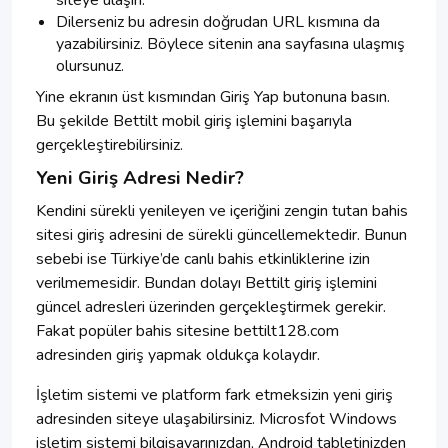
siteye ulaşın.
Dilerseniz bu adresin doğrudan URL kısmına da
yazabilirsiniz. Böylece sitenin ana sayfasına ulaşmış
olursunuz.
Yine ekranın üst kısmından Giriş Yap butonuna basın.
Bu şekilde Bettilt mobil giriş işlemini başarıyla
gerçekleştirebilirsiniz.
Yeni Giriş Adresi Nedir?
Kendini sürekli yenileyen ve içeriğini zengin tutan bahis
sitesi giriş adresini de sürekli güncellemektedir. Bunun
sebebi ise Türkiye’de canlı bahis etkinliklerine izin
verilmemesidir. Bundan dolayı Bettilt giriş işlemini
güncel adresleri üzerinden gerçekleştirmek gerekir.
Fakat popüler bahis sitesine bettilt128.com
adresinden giriş yapmak oldukça kolaydır.
İşletim sistemi ve platform fark etmeksizin yeni giriş
adresinden siteye ulaşabilirsiniz. Microsfot Windows
işletim sistemi bilgisayarınızdan, Android tabletinizden