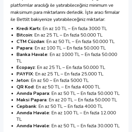
platformlar aracılığı ile yatırabileceğiniz minimum ve
maksimum para miktarlarını derledik. İşte aracı firmalar
ile Bettilt bakiyenize yatırabileceğiniz miktarlar:
Kredi Kartı:
En az 10 TL – En fazla 3000 TL
Bitcoin
: En az 25 TL – En fazla 50.000 TL
CTM
Cüzdan
: En az 50 TL – En fazla 50.000 TL
Papara
: En az 100 TL – En fazla 50.000 TL
Banka
Havale
: En az 1000 TL – En fazla 50.000
TL
Ecopayz
: En az 25 TL – En fazla 50.000 TL
PAYFIX
: En az 25 TL – En fazla 25.000 TL
Jeton
: En az 50 – En fazla 5000 TL
QR
Kod
: En az 50 TL – En fazla 4000 TL
Anında
Papara
: En az 50 TL – En fazla 50.000 TL
Maksi
Papara
: En az 20 TL – En fazla 50.000 TL
Cepbank
: En az 50 TL – En fazla 4000 TL
Anında
Havale
: En az 100 TL – En fazla 12.000
TL
Anında
Havale
: En az 50 TL – En fazla 30.000 TL