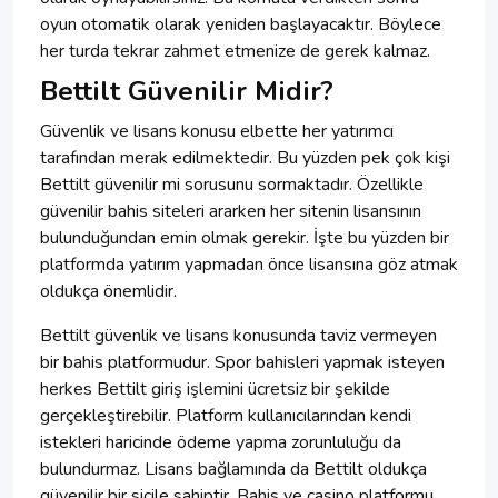
oyun otomatik olarak yeniden başlayacaktır. Böylece
her turda tekrar zahmet etmenize de gerek kalmaz.
Bettilt Güvenilir Midir?
Güvenlik ve lisans konusu elbette her yatırımcı
tarafından merak edilmektedir. Bu yüzden pek çok kişi
Bettilt güvenilir mi sorusunu sormaktadır. Özellikle
güvenilir bahis siteleri ararken her sitenin lisansının
bulunduğundan emin olmak gerekir. İşte bu yüzden bir
platformda yatırım yapmadan önce lisansına göz atmak
oldukça önemlidir.
Bettilt güvenlik ve lisans konusunda taviz vermeyen
bir bahis platformudur. Spor bahisleri yapmak isteyen
herkes Bettilt giriş işlemini ücretsiz bir şekilde
gerçekleştirebilir. Platform kullanıcılarından kendi
istekleri haricinde ödeme yapma zorunluluğu da
bulundurmaz. Lisans bağlamında da Bettilt oldukça
güvenilir bir sicile sahiptir. Bahis ve casino platformu