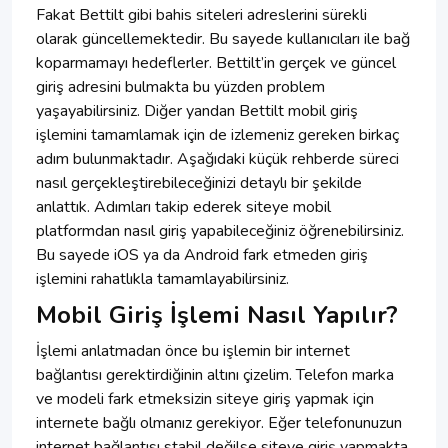
Fakat Bettilt gibi bahis siteleri adreslerini sürekli
olarak güncellemektedir. Bu sayede kullanıcıları ile bağ
koparmamayı hedeflerler. Bettilt’in gerçek ve güncel
giriş adresini bulmakta bu yüzden problem
yaşayabilirsiniz. Diğer yandan
Bettilt mobil
giriş
işlemini tamamlamak için de izlemeniz gereken birkaç
adım bulunmaktadır. Aşağıdaki küçük rehberde süreci
nasıl gerçekleştirebileceğinizi detaylı bir şekilde
anlattık. Adımları takip ederek siteye mobil
platformdan nasıl giriş yapabileceğiniz öğrenebilirsiniz.
Bu sayede iOS ya da Android fark etmeden giriş
işlemini rahatlıkla tamamlayabilirsiniz.
Mobil Giriş İşlemi Nasıl Yapılır?
İşlemi anlatmadan önce bu işlemin bir internet
bağlantısı gerektirdiğinin altını çizelim. Telefon marka
ve modeli fark etmeksizin siteye giriş yapmak için
internete bağlı olmanız gerekiyor. Eğer telefonunuzun
internet bağlantısı stabil değilse siteye giriş yapmakta