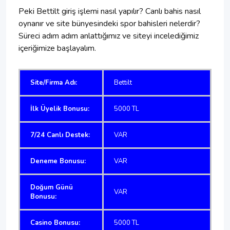
Peki Bettilt giriş işlemi nasıl yapılır? Canlı bahis nasıl
oynanır ve site bünyesindeki spor bahisleri nelerdir?
Süreci adım adım anlattığımız ve siteyi incelediğimiz
içeriğimize başlayalım.
Site/Firma Adı:
Bettilt
İlk Üyelik Bonusu:
5000 TL
7/24 Canlı Destek:
VAR
Deneme Bonusu:
VAR
Doğum Günü
VAR
Bonusu:
Casino Bonusu:
5000 TL