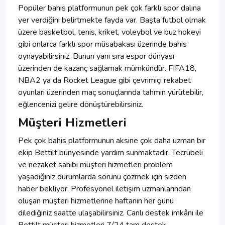
Popüler bahis platformunun pek çok farklı spor dalına
yer verdiğini belirtmekte fayda var. Başta futbol olmak
üzere basketbol, tenis, kriket, voleybol ve buz hokeyi
gibi onlarca farklı spor müsabakası üzerinde bahis
oynayabilirsiniz. Bunun yanı sıra espor dünyası
üzerinden de kazanç sağlamak mümkündür. FIFA18,
NBA2 ya da Rocket League gibi çevrimiçi rekabet
oyunları üzerinden maç sonuçlarında tahmin yürütebilir,
eğlencenizi gelire dönüştürebilirsiniz.
Müşteri Hizmetleri
Pek çok bahis platformunun aksine çok daha uzman bir
ekip Bettilt bünyesinde yardım sunmaktadır. Tecrübeli
ve nezaket sahibi müşteri hizmetleri problem
yaşadığınız durumlarda sorunu çözmek için sizden
haber bekliyor. Profesyonel iletişim uzmanlarından
oluşan müşteri hizmetlerine haftanın her günü
dilediğiniz saatte ulaşabilirsiniz. Canlı destek imkânı ile