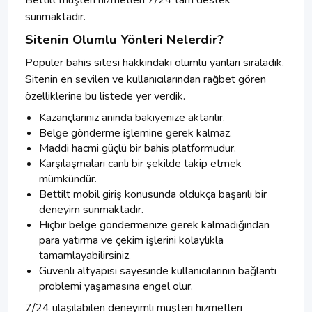
Bettilt müşteri hizmetleri 7/24 tam destek
sunmaktadır.
Sitenin Olumlu Yönleri Nelerdir?
Popüler bahis sitesi hakkındaki olumlu yanları sıraladık.
Sitenin en sevilen ve kullanıcılarından rağbet gören
özelliklerine bu listede yer verdik.
Kazançlarınız anında bakiyenize aktarılır.
Belge gönderme işlemine gerek kalmaz.
Maddi hacmi güçlü bir bahis platformudur.
Karşılaşmaları canlı bir şekilde takip etmek
mümkündür.
Bettilt mobil giriş konusunda oldukça başarılı bir
deneyim sunmaktadır.
Hiçbir belge göndermenize gerek kalmadığından
para yatırma ve çekim işlerini kolaylıkla
tamamlayabilirsiniz.
Güvenli altyapısı sayesinde kullanıcılarının bağlantı
problemi yaşamasına engel olur.
7/24 ulaşılabilen deneyimli müşteri hizmetleri