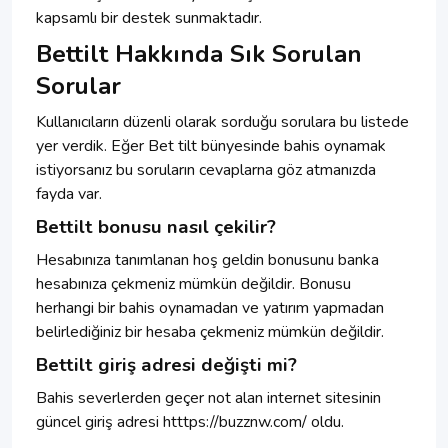
kapsamlı bir destek sunmaktadır.
Bettilt Hakkında Sık Sorulan
Sorular
Kullanıcıların düzenli olarak sorduğu sorulara bu listede
yer verdik. Eğer Bet tilt bünyesinde bahis oynamak
istiyorsanız bu soruların cevaplarna göz atmanızda
fayda var.
Bettilt bonusu nasıl çekilir?
Hesabınıza tanımlanan hoş geldin bonusunu banka
hesabınıza çekmeniz mümkün değildir. Bonusu
herhangi bir bahis oynamadan ve yatırım yapmadan
belirlediğiniz bir hesaba çekmeniz mümkün değildir.
Bettilt giriş adresi değişti mi?
Bahis severlerden geçer not alan internet sitesinin
güncel giriş adresi htttps://buzznw.com/ oldu.