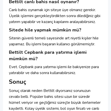
Bettilt canlı bahis nasıl oynanır?
Canlı bahis oynamak için siteye üye olmanız gerekir.
Üyelik işlemini gerçekleştirdikten sonra dilediğiniz gibi
yatırım yapabilir ve kazanç kapılarını aralayabilirsiniz.
Sitede hile yapmak mümkün mü?
Sitenin güvenli temeli sayesinde art niyetli kişiler hile
yapamaz. Bu işlemi başaran kullanıcı görülmemiştir.
Bettilt Cepbank para yatırma işlemi
mümkün mü?
Evet. Cepbank para yatırma işlemi ile bakiyenize para
yatırabilir ve daha sonra kullanabilirsiniz.
Sonuç
Sonuç olarak neden Bettilt diyorsanız sorunuzun
cevabı belli. Popüler bahis sitesi uzun bir süredir
hizmet veriyor ve geçtiğimiz süreçte büyük ilerlemeler
kaydetti. Kolay üyelik sistemi, bol oyun fırsatı ve canlı