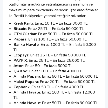
platformlar aracılığı ile yatırabileceğiniz minimum ve
maksimum para miktarlarını derledik. İşte aracı firmalar
ile Bettilt bakiyenize yatırabileceğiniz miktarlar:
Kredi Kartı:
En az 10 TL – En fazla 3000 TL
Bitcoin
: En az 25 TL – En fazla 50.000 TL
CTM
Cüzdan
: En az 50 TL – En fazla 50.000 TL
Papara
: En az 100 TL – En fazla 50.000 TL
Banka
Havale
: En az 1000 TL – En fazla 50.000
TL
Ecopayz
: En az 25 TL – En fazla 50.000 TL
PAYFIX
: En az 25 TL – En fazla 25.000 TL
Jeton
: En az 50 – En fazla 5000 TL
QR
Kod
: En az 50 TL – En fazla 4000 TL
Anında
Papara
: En az 50 TL – En fazla 50.000 TL
Maksi
Papara
: En az 20 TL – En fazla 50.000 TL
Cepbank
: En az 50 TL – En fazla 4000 TL
Anında
Havale
: En az 100 TL – En fazla 12.000
TL
Anında
Havale
: En az 50 TL – En fazla 30.000 TL