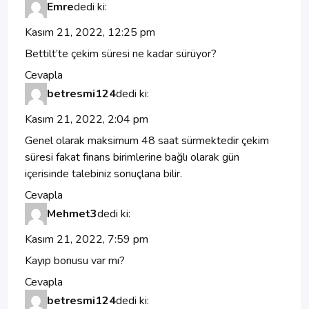
Emre
dedi ki:
Kasım 21, 2022, 12:25 pm
Bettilt’te çekim süresi ne kadar sürüyor?
Cevapla
betresmi124
dedi ki:
Kasım 21, 2022, 2:04 pm
Genel olarak maksimum 48 saat sürmektedir çekim
süresi fakat finans birimlerine bağlı olarak gün
içerisinde talebiniz sonuçlana bilir.
Cevapla
Mehmet3
dedi ki:
Kasım 21, 2022, 7:59 pm
Kayıp bonusu var mı?
Cevapla
betresmi124
dedi ki: