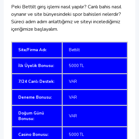
Peki Bettilt giriş işlemi nasıl yapılır? Canlı bahis nasıl
oynanır ve site bünyesindeki spor bahisleri nelerdir?
Süreci adım adım anlattığımız ve siteyi incelediğimiz
içeriğimize başlayalım.
Site/Firma Adı:
Bettilt
İlk Üyelik Bonusu:
5000 TL
7/24 Canlı Destek:
VAR
Deneme Bonusu:
VAR
Doğum Günü
VAR
Bonusu:
Casino Bonusu:
5000 TL