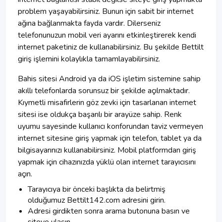
problem yaşayabilirsiniz. Bunun için sabit bir internet
ağına bağlanmakta fayda vardır. Dilerseniz
telefonunuzun mobil veri ayarını etkinleştirerek kendi
internet paketiniz de kullanabilirsiniz. Bu şekilde Bettilt
giriş işlemini kolaylıkla tamamlayabilirsiniz.
Bahis sitesi Android ya da iOS işletim sistemine sahip
akıllı telefonlarda sorunsuz bir şekilde açılmaktadır.
Kıymetli misafirlerin göz zevki için tasarlanan internet
sitesi ise oldukça başarılı bir arayüze sahip. Renk
uyumu sayesinde kullanıcı konforundan taviz vermeyen
internet sitesine giriş yapmak için telefon, tablet ya da
bilgisayarınızı kullanabilirsiniz. Mobil platformdan giriş
yapmak için cihazınızda yüklü olan internet tarayıcısını
açın.
Tarayıcıya bir önceki başlıkta da belirtmiş
olduğumuz Bettilt142.com adresini girin.
Adresi girdikten sonra arama butonuna basın ve