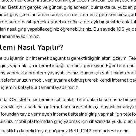
s siteleri adreslerini sürekli olarak güncellemektedir. Bu sayede kull
r. Bettilt’in gerçek ve güncel giriş adresini bulmakta bu yüzden p
mobil
giriş işlemini tamamlamak için de izlemeniz gereken birkaç a
e süreci nasıl gerçekleştirebileceğinizi detaylı bir şekilde anlatt
an nasıl giriş yapabileceğiniz öğrenebilirsiniz. Bu sayede iOS ya
a tamamlayabilirsiniz.
lemi Nasıl Yapılır?
bu işlemin bir internet bağlantısı gerektirdiğinin altını çizelim. 
 giriş yapmak için internete bağlı olmanız gerekiyor. Eğer telefonu
iriş yapmakta problem yaşayabilirsiniz. Bunun için sabit bir inter
z telefonunuzun mobil veri ayarını etkinleştirerek kendi internet pake
 işlemini kolaylıkla tamamlayabilirsiniz.
 da iOS işletim sistemine sahip akıllı telefonlarda sorunsuz bir şek
öz zevki için tasarlanan internet sitesi ise oldukça başarılı bir ara
nforundan taviz vermeyen internet sitesine giriş yapmak için telefo
ilirsiniz. Mobil platformdan giriş yapmak için cihazınızda yüklü olan in
i başlıkta da belirtmiş olduğumuz Bettilt142.com adresini girin.