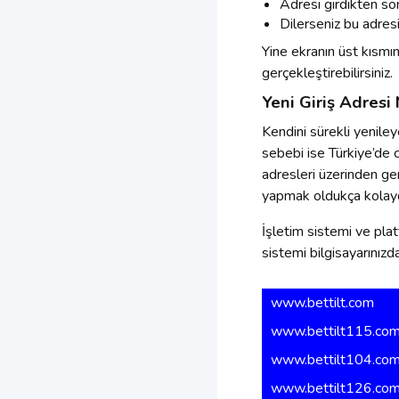
Adresi girdikten so
Dilerseniz bu adres
Yine ekranın üst kısmın
gerçekleştirebilirsiniz.
Yeni Giriş Adresi
Kendini sürekli yeniley
sebebi ise Türkiye’de c
adresleri üzerinden ge
yapmak oldukça kolayd
İşletim sistemi ve pla
sistemi bilgisayarınızd
www.bettilt.com
www.bettilt115.co
www.bettilt104.co
www.bettilt126.co