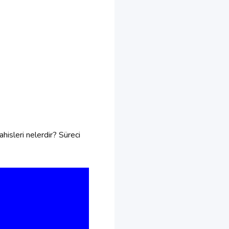
ahisleri nelerdir? Süreci