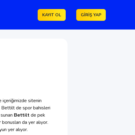
KAYIT OL
GIRIŞ YAP
e içeriğimizde sitenin
 Bettilt de spor bahisleri
tı sunan
Bettilt
de pek
 bonusları da yer alıyor.
un yer alıyor.