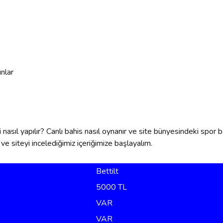
nlar
i nasıl yapılır? Canlı bahis nasıl oynanır ve site bünyesindeki spor b
ve siteyi incelediğimiz içeriğimize başlayalım.
Bettilt
5000 TL
VAR
VAR