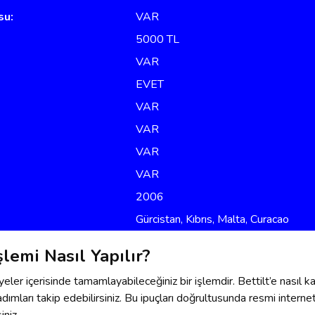
su:
VAR
5000 TL
:
VAR
EVET
VAR
VAR
VAR
VAR
2006
Gürcistan, Kıbrıs, Malta, Curacao
İşlemi Nasıl Yapılır?
niyeler içerisinde tamamlayabileceğiniz bir işlemdir. Bettilt’e nasıl
dımları takip edebilirsiniz. Bu ipuçları doğrultusunda resmi internet