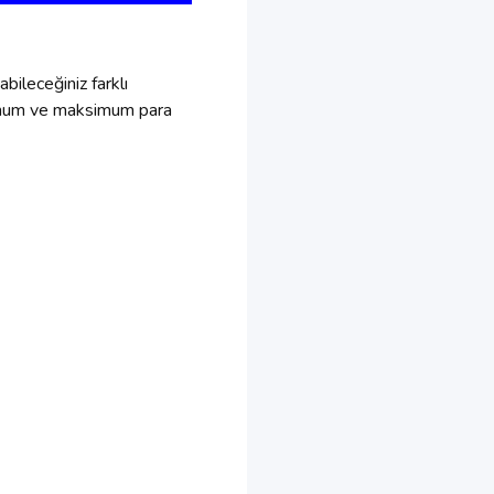
bileceğiniz farklı
minimum ve maksimum para