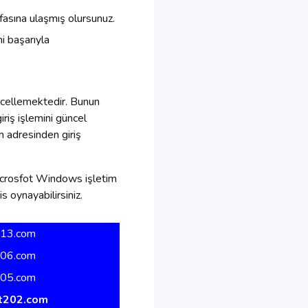
fasına ulaşmış olursunuz.
i başarıyla
güncellemektedir. Bunun
iriş işlemini güncel
m adresinden giriş
 Microsfot Windows işletim
s oynayabilirsiniz.
113.com
106.com
105.com
t202.com