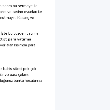
ha sonra bu sermaye ile
his ve casino oyunları ile
u unutmayın. Kazanç ve
 İşte bu yüzden yatırım
tilt para yatırma
yer alan kısımda para
z bahis sitesi pek çok
bilir ve para çekme
olduğunuz banka hesabınıza