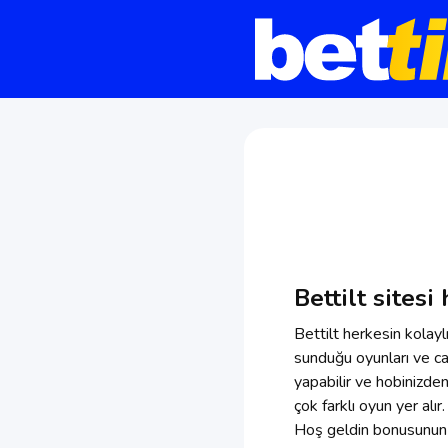
Bettilt sitesi
Bettilt herkesin kolayl
sunduğu oyunları ve cas
yapabilir ve hobinizden
çok farklı oyun yer alır
Hoş geldin bonusunun y