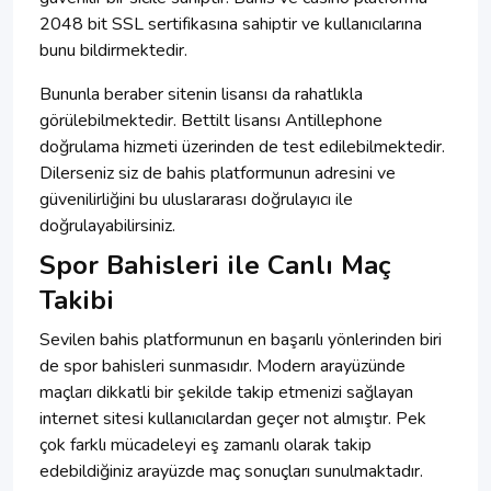
2048 bit SSL sertifikasına sahiptir ve kullanıcılarına
bunu bildirmektedir.
Bununla beraber sitenin lisansı da rahatlıkla
görülebilmektedir. Bettilt lisansı Antillephone
doğrulama hizmeti üzerinden de test edilebilmektedir.
Dilerseniz siz de bahis platformunun adresini ve
güvenilirliğini bu uluslararası doğrulayıcı ile
doğrulayabilirsiniz.
Spor Bahisleri ile Canlı Maç
Takibi
Sevilen bahis platformunun en başarılı yönlerinden biri
de spor bahisleri sunmasıdır. Modern arayüzünde
maçları dikkatli bir şekilde takip etmenizi sağlayan
internet sitesi kullanıcılardan geçer not almıştır. Pek
çok farklı mücadeleyi eş zamanlı olarak takip
edebildiğiniz arayüzde maç sonuçları sunulmaktadır.