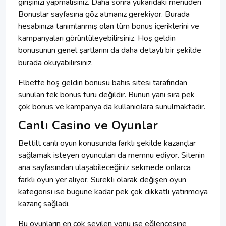
girişinizi yapmalısınız. Daha sonra yukarıdaki menüden
Bonuslar sayfasına göz atmanız gerekiyor. Burada
hesabınıza tanımlanmış olan tüm bonus içeriklerini ve
kampanyaları görüntüleyebilirsiniz. Hoş geldin
bonusunun genel şartlarını da daha detaylı bir şekilde
burada okuyabilirsiniz.
Elbette hoş geldin bonusu bahis sitesi tarafından
sunulan tek bonus türü değildir. Bunun yanı sıra pek
çok bonus ve kampanya da kullanıcılara sunulmaktadır.
Canlı Casino ve Oyunlar
Bettilt canlı oyun konusunda farklı şekilde kazançlar
sağlamak isteyen oyuncuları da memnu ediyor. Sitenin
ana sayfasından ulaşabileceğiniz sekmede onlarca
farklı oyun yer alıyor. Sürekli olarak değişen oyun
kategorisi ise bugüne kadar pek çok dikkatli yatırımcıya
kazanç sağladı.
Bu oyunların en çok sevilen yönü ise eğlencesine