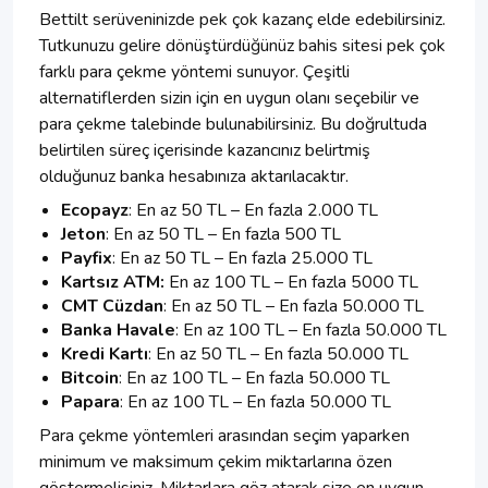
Bettilt serüveninizde pek çok kazanç elde edebilirsiniz.
Tutkunuzu gelire dönüştürdüğünüz bahis sitesi pek çok
farklı para çekme yöntemi sunuyor. Çeşitli
alternatiflerden sizin için en uygun olanı seçebilir ve
para çekme talebinde bulunabilirsiniz. Bu doğrultuda
belirtilen süreç içerisinde kazancınız belirtmiş
olduğunuz banka hesabınıza aktarılacaktır.
Ecopayz
: En az 50 TL – En fazla 2.000 TL
Jeton
: En az 50 TL – En fazla 500 TL
Payfix
: En az 50 TL – En fazla 25.000 TL
Kartsız
ATM:
En az 100 TL – En fazla 5000 TL
CMT
Cüzdan
: En az 50 TL – En fazla 50.000 TL
Banka
Havale
: En az 100 TL – En fazla 50.000 TL
Kredi
Kartı
: En az 50 TL – En fazla 50.000 TL
Bitcoin
: En az 100 TL – En fazla 50.000 TL
Papara
: En az 100 TL – En fazla 50.000 TL
Para çekme
yöntemleri arasından seçim yaparken
minimum ve maksimum çekim miktarlarına özen