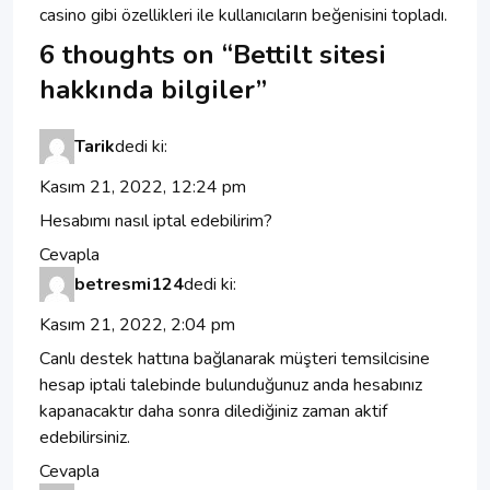
casino gibi özellikleri ile kullanıcıların beğenisini topladı.
6 thoughts on “
Bettilt sitesi
hakkında bilgiler
”
Tarik
dedi ki:
Kasım 21, 2022, 12:24 pm
Hesabımı nasıl iptal edebilirim?
Cevapla
betresmi124
dedi ki:
Kasım 21, 2022, 2:04 pm
Canlı destek hattına bağlanarak müşteri temsilcisine
hesap iptali talebinde bulunduğunuz anda hesabınız
kapanacaktır daha sonra dilediğiniz zaman aktif
edebilirsiniz.
Cevapla