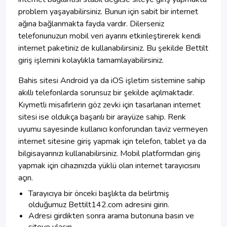
problem yaşayabilirsiniz. Bunun için sabit bir internet
ağına bağlanmakta fayda vardır. Dilerseniz
telefonunuzun mobil veri ayarını etkinleştirerek kendi
internet paketiniz de kullanabilirsiniz. Bu şekilde Bettilt
giriş işlemini kolaylıkla tamamlayabilirsiniz.
Bahis sitesi Android ya da iOS işletim sistemine sahip
akıllı telefonlarda sorunsuz bir şekilde açılmaktadır.
Kıymetli misafirlerin göz zevki için tasarlanan internet
sitesi ise oldukça başarılı bir arayüze sahip. Renk
uyumu sayesinde kullanıcı konforundan taviz vermeyen
internet sitesine giriş yapmak için telefon, tablet ya da
bilgisayarınızı kullanabilirsiniz. Mobil platformdan giriş
yapmak için cihazınızda yüklü olan internet tarayıcısını
açın.
Tarayıcıya bir önceki başlıkta da belirtmiş
olduğumuz Bettilt142.com adresini girin.
Adresi girdikten sonra arama butonuna basın ve