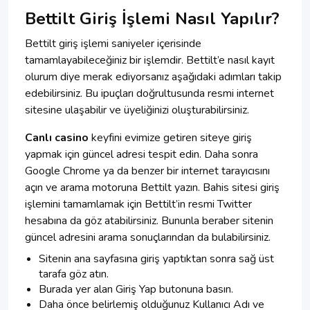
Bettilt Giriş İşlemi Nasıl Yapılır?
Bettilt giriş işlemi saniyeler içerisinde
tamamlayabileceğiniz bir işlemdir. Bettilt’e nasıl kayıt
olurum diye merak ediyorsanız aşağıdaki adımları takip
edebilirsiniz. Bu ipuçları doğrultusunda resmi internet
sitesine ulaşabilir ve üyeliğinizi oluşturabilirsiniz.
Canlı
casino
keyfini evimize getiren siteye giriş
yapmak için güncel adresi tespit edin. Daha sonra
Google Chrome ya da benzer bir internet tarayıcısını
açın ve arama motoruna Bettilt yazın. Bahis sitesi giriş
işlemini tamamlamak için Bettilt’in resmi Twitter
hesabına da göz atabilirsiniz. Bununla beraber sitenin
güncel adresini arama sonuçlarından da bulabilirsiniz.
Sitenin ana sayfasına giriş yaptıktan sonra sağ üst
tarafa göz atın.
Burada yer alan Giriş Yap butonuna basın.
Daha önce belirlemiş olduğunuz Kullanıcı Adı ve