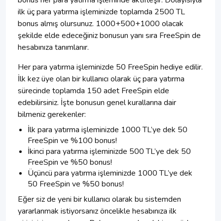
bonus her para yatırma işleminde aktifleşir. Dolayısıyla
ilk üç para yatırma işleminizde toplamda 2500 TL
bonus almış olursunuz. 1000+500+1000 olacak
şekilde elde edeceğiniz bonusun yanı sıra FreeSpin de
hesabınıza tanımlanır.
Her para yatırma işleminizde 50 FreeSpin hediye edilir.
İlk kez üye olan bir kullanıcı olarak üç para yatırma
sürecinde toplamda 150 adet FreeSpin elde
edebilirsiniz. İşte bonusun genel kurallarına dair
bilmeniz gerekenler:
İlk para yatırma işleminizde 1000 TL’ye dek 50
FreeSpin ve %100 bonus!
İkinci para yatırma işleminizde 500 TL’ye dek 50
FreeSpin ve %50 bonus!
Üçüncü para yatırma işleminizde 1000 TL’ye dek
50 FreeSpin ve %50 bonus!
Eğer siz de yeni bir kullanıcı olarak bu sistemden
yararlanmak istiyorsanız öncelikle hesabınıza ilk