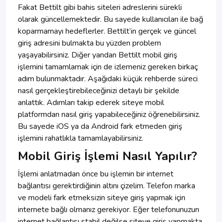
Fakat Bettilt gibi bahis siteleri adreslerini sürekli
olarak güncellemektedir. Bu sayede kullanıcıları ile bağ
koparmamayı hedeflerler. Bettilt’in gerçek ve güncel
giriş adresini bulmakta bu yüzden problem
yaşayabilirsiniz. Diğer yandan
Bettilt mobil
giriş
işlemini tamamlamak için de izlemeniz gereken birkaç
adım bulunmaktadır. Aşağıdaki küçük rehberde süreci
nasıl gerçekleştirebileceğinizi detaylı bir şekilde
anlattık. Adımları takip ederek siteye mobil
platformdan nasıl giriş yapabileceğiniz öğrenebilirsiniz.
Bu sayede iOS ya da Android fark etmeden giriş
işlemini rahatlıkla tamamlayabilirsiniz.
Mobil Giriş İşlemi Nasıl Yapılır?
İşlemi anlatmadan önce bu işlemin bir internet
bağlantısı gerektirdiğinin altını çizelim. Telefon marka
ve modeli fark etmeksizin siteye giriş yapmak için
internete bağlı olmanız gerekiyor. Eğer telefonunuzun
internet bağlantısı stabil değilse siteye giriş yapmakta