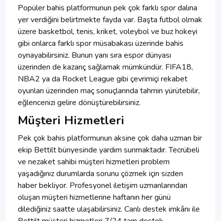
Popüler bahis platformunun pek çok farklı spor dalına
yer verdiğini belirtmekte fayda var. Başta futbol olmak
üzere basketbol, tenis, kriket, voleybol ve buz hokeyi
gibi onlarca farklı spor müsabakası üzerinde bahis
oynayabilirsiniz. Bunun yanı sıra espor dünyası
üzerinden de kazanç sağlamak mümkündür. FIFA18,
NBA2 ya da Rocket League gibi çevrimiçi rekabet
oyunları üzerinden maç sonuçlarında tahmin yürütebilir,
eğlencenizi gelire dönüştürebilirsiniz.
Müşteri Hizmetleri
Pek çok bahis platformunun aksine çok daha uzman bir
ekip Bettilt bünyesinde yardım sunmaktadır. Tecrübeli
ve nezaket sahibi müşteri hizmetleri problem
yaşadığınız durumlarda sorunu çözmek için sizden
haber bekliyor. Profesyonel iletişim uzmanlarından
oluşan müşteri hizmetlerine haftanın her günü
dilediğiniz saatte ulaşabilirsiniz. Canlı destek imkânı ile