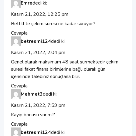
Emre
dedi ki:
Kasım 21, 2022, 12:25 pm
Bettilt’te çekim süresi ne kadar sürüyor?
Cevapla
betresmi124
dedi ki:
Kasım 21, 2022, 2:04 pm
Genel olarak maksimum 48 saat sürmektedir çekim
süresi fakat finans birimlerine bağlı olarak gün
içerisinde talebiniz sonuçlana bilir.
Cevapla
Mehmet3
dedi ki:
Kasım 21, 2022, 7:59 pm
Kayıp bonusu var mı?
Cevapla
betresmi124
dedi ki: