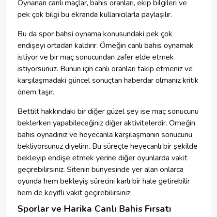
Oynanan canlı maçlar, bahis oranları, ekip bilgileri ve
pek çok bilgi bu ekranda kullanıcılarla paylaşılır.
Bu da spor bahsi oynama konusundaki pek çok
endişeyi ortadan kaldırır. Örneğin canlı bahis oynamak
istiyor ve bir maç sonucundan zafer elde etmek
istiyorsunuz. Bunun için canlı oranları takip etmeniz ve
karşılaşmadaki güncel sonuçtan haberdar olmanız kritik
önem taşır.
Bettilt hakkındaki bir diğer güzel şey ise maç sonucunu
beklerken yapabileceğiniz diğer aktivitelerdir. Örneğin
bahis oynadınız ve heyecanla karşılaşmanın sonucunu
bekliyorsunuz diyelim. Bu süreçte heyecanlı bir şekilde
bekleyip endişe etmek yerine diğer oyunlarda vakit
geçirebilirsiniz. Sitenin bünyesinde yer alan onlarca
oyunda hem bekleyiş sürecini karlı bir hale getirebilir
hem de keyifli vakit geçirebilirsiniz.
Sporlar ve Harika Canlı Bahis Fırsatı