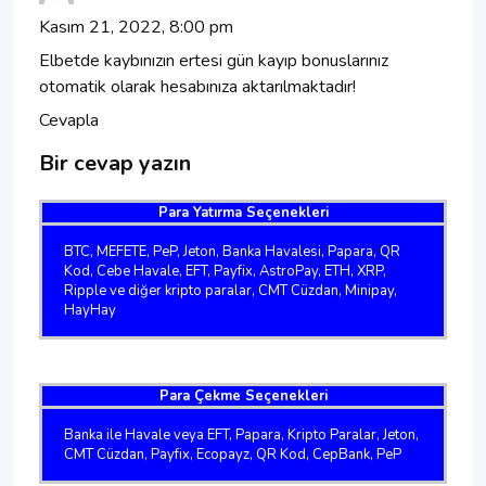
Kasım 21, 2022, 8:00 pm
Elbetde kaybınızın ertesi gün kayıp bonuslarınız
otomatik olarak hesabınıza aktarılmaktadır!
Cevapla
Bir cevap yazın
Para Yatırma Seçenekleri
BTC, MEFETE, PeP, Jeton, Banka Havalesi, Papara, QR
Kod, Cebe Havale, EFT, Payfix, AstroPay, ETH, XRP,
Ripple ve diğer kripto paralar, CMT Cüzdan, Minipay,
HayHay
Para Çekme Seçenekleri
Banka ile Havale veya EFT, Papara, Kripto Paralar, Jeton,
CMT Cüzdan, Payfix, Ecopayz, QR Kod, CepBank, PeP