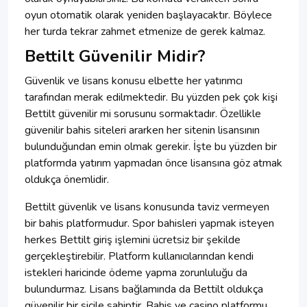
oyun otomatik olarak yeniden başlayacaktır. Böylece
her turda tekrar zahmet etmenize de gerek kalmaz.
Bettilt Güvenilir Midir?
Güvenlik ve lisans konusu elbette her yatırımcı
tarafından merak edilmektedir. Bu yüzden pek çok kişi
Bettilt güvenilir mi sorusunu sormaktadır. Özellikle
güvenilir bahis siteleri ararken her sitenin lisansının
bulunduğundan emin olmak gerekir. İşte bu yüzden bir
platformda yatırım yapmadan önce lisansına göz atmak
oldukça önemlidir.
Bettilt güvenlik ve lisans konusunda taviz vermeyen
bir bahis platformudur. Spor bahisleri yapmak isteyen
herkes Bettilt giriş işlemini ücretsiz bir şekilde
gerçekleştirebilir. Platform kullanıcılarından kendi
istekleri haricinde ödeme yapma zorunluluğu da
bulundurmaz. Lisans bağlamında da Bettilt oldukça
güvenilir bir sicile sahiptir. Bahis ve casino platformu