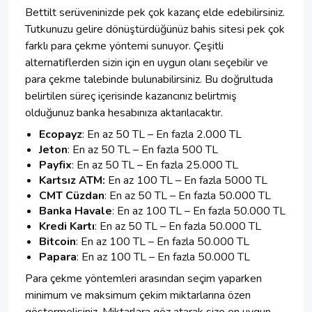
Bettilt serüveninizde pek çok kazanç elde edebilirsiniz.
Tutkunuzu gelire dönüştürdüğünüz bahis sitesi pek çok
farklı para çekme yöntemi sunuyor. Çeşitli
alternatiflerden sizin için en uygun olanı seçebilir ve
para çekme talebinde bulunabilirsiniz. Bu doğrultuda
belirtilen süreç içerisinde kazancınız belirtmiş
olduğunuz banka hesabınıza aktarılacaktır.
Ecopayz
: En az 50 TL – En fazla 2.000 TL
Jeton
: En az 50 TL – En fazla 500 TL
Payfix
: En az 50 TL – En fazla 25.000 TL
Kartsız
ATM:
En az 100 TL – En fazla 5000 TL
CMT
Cüzdan
: En az 50 TL – En fazla 50.000 TL
Banka
Havale
: En az 100 TL – En fazla 50.000 TL
Kredi
Kartı
: En az 50 TL – En fazla 50.000 TL
Bitcoin
: En az 100 TL – En fazla 50.000 TL
Papara
: En az 100 TL – En fazla 50.000 TL
Para çekme
yöntemleri arasından seçim yaparken
minimum ve maksimum çekim miktarlarına özen