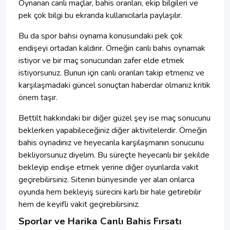
Oynanan canlı maçlar, bahis oranları, ekip bilgileri ve
pek çok bilgi bu ekranda kullanıcılarla paylaşılır.
Bu da spor bahsi oynama konusundaki pek çok
endişeyi ortadan kaldırır. Örneğin canlı bahis oynamak
istiyor ve bir maç sonucundan zafer elde etmek
istiyorsunuz. Bunun için canlı oranları takip etmeniz ve
karşılaşmadaki güncel sonuçtan haberdar olmanız kritik
önem taşır.
Bettilt hakkındaki bir diğer güzel şey ise maç sonucunu
beklerken yapabileceğiniz diğer aktivitelerdir. Örneğin
bahis oynadınız ve heyecanla karşılaşmanın sonucunu
bekliyorsunuz diyelim. Bu süreçte heyecanlı bir şekilde
bekleyip endişe etmek yerine diğer oyunlarda vakit
geçirebilirsiniz. Sitenin bünyesinde yer alan onlarca
oyunda hem bekleyiş sürecini karlı bir hale getirebilir
hem de keyifli vakit geçirebilirsiniz.
Sporlar ve Harika Canlı Bahis Fırsatı