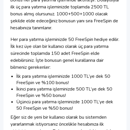
bonus her para yatırma işleminde aktifleşir. Dolayısıyla
ilk üç para yatırma işleminizde toplamda 2500 TL
bonus almış olursunuz. 1000+500+1000 olacak
şekilde elde edeceğiniz bonusun yanı sıra FreeSpin de
hesabınıza tanımlanır.
Her para yatırma işleminizde 50 FreeSpin hediye edilir.
İlk kez üye olan bir kullanıcı olarak üç para yatırma
sürecinde toplamda 150 adet FreeSpin elde
edebilirsiniz. İşte bonusun genel kurallarına dair
bilmeniz gerekenler:
İlk para yatırma işleminizde 1000 TL’ye dek 50
FreeSpin ve %100 bonus!
İkinci para yatırma işleminizde 500 TL’ye dek 50
FreeSpin ve %50 bonus!
Üçüncü para yatırma işleminizde 1000 TL’ye dek
50 FreeSpin ve %50 bonus!
Eğer siz de yeni bir kullanıcı olarak bu sistemden
yararlanmak istiyorsanız öncelikle hesabınıza ilk