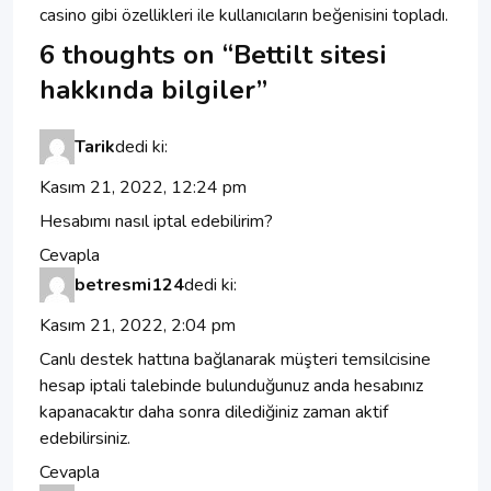
casino gibi özellikleri ile kullanıcıların beğenisini topladı.
6 thoughts on “
Bettilt sitesi
hakkında bilgiler
”
Tarik
dedi ki:
Kasım 21, 2022, 12:24 pm
Hesabımı nasıl iptal edebilirim?
Cevapla
betresmi124
dedi ki:
Kasım 21, 2022, 2:04 pm
Canlı destek hattına bağlanarak müşteri temsilcisine
hesap iptali talebinde bulunduğunuz anda hesabınız
kapanacaktır daha sonra dilediğiniz zaman aktif
edebilirsiniz.
Cevapla