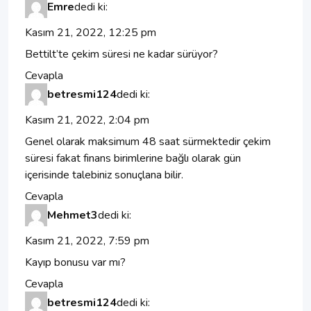
Emre
dedi ki:
Kasım 21, 2022, 12:25 pm
Bettilt’te çekim süresi ne kadar sürüyor?
Cevapla
betresmi124
dedi ki:
Kasım 21, 2022, 2:04 pm
Genel olarak maksimum 48 saat sürmektedir çekim
süresi fakat finans birimlerine bağlı olarak gün
içerisinde talebiniz sonuçlana bilir.
Cevapla
Mehmet3
dedi ki:
Kasım 21, 2022, 7:59 pm
Kayıp bonusu var mı?
Cevapla
betresmi124
dedi ki: