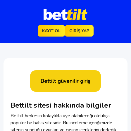
KAYIT OL
GIRIŞ YAP
Bettilt güvenilir giriş
Bettilt sitesi hakkında bilgiler
Bettilt herkesin kolaylıkla üye olabileceği oldukça
popüler bir bahis sitesidir. Bu inceleme içeriğimizde
sitenin sunduğu oyunları ve casino içeriklerini derledik.