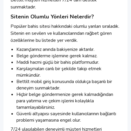
Bettilt müşteri hizmetleri 7/24 tam destek
sunmaktadır.
Sitenin Olumlu Yönleri Nelerdir?
Popüler bahis sitesi hakkındaki olumlu yanları sıraladık.
Sitenin en sevilen ve kullanıcılarından rağbet gören
özelliklerine bu listede yer verdik.
Kazançlarınız anında bakiyenize aktarılır.
Belge gönderme işlemine gerek kalmaz.
Maddi hacmi güçlü bir bahis platformudur.
Karşılaşmaları canlı bir şekilde takip etmek
mümkündür.
Bettilt mobil giriş konusunda oldukça başarılı bir
deneyim sunmaktadır.
Hiçbir belge göndermenize gerek kalmadığından
para yatırma ve çekim işlerini kolaylıkla
tamamlayabilirsiniz.
Güvenli altyapısı sayesinde kullanıcılarının bağlantı
problemi yaşamasına engel olur.
7/24 ulaşılabilen deneyimli müşteri hizmetleri