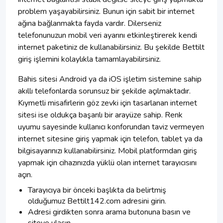
problem yaşayabilirsiniz. Bunun için sabit bir internet
ağına bağlanmakta fayda vardır. Dilerseniz
telefonunuzun mobil veri ayarını etkinleştirerek kendi
internet paketiniz de kullanabilirsiniz. Bu şekilde Bettilt
giriş işlemini kolaylıkla tamamlayabilirsiniz.
Bahis sitesi Android ya da iOS işletim sistemine sahip
akıllı telefonlarda sorunsuz bir şekilde açılmaktadır.
Kıymetli misafirlerin göz zevki için tasarlanan internet
sitesi ise oldukça başarılı bir arayüze sahip. Renk
uyumu sayesinde kullanıcı konforundan taviz vermeyen
internet sitesine giriş yapmak için telefon, tablet ya da
bilgisayarınızı kullanabilirsiniz. Mobil platformdan giriş
yapmak için cihazınızda yüklü olan internet tarayıcısını
açın.
Tarayıcıya bir önceki başlıkta da belirtmiş
olduğumuz Bettilt142.com adresini girin.
Adresi girdikten sonra arama butonuna basın ve