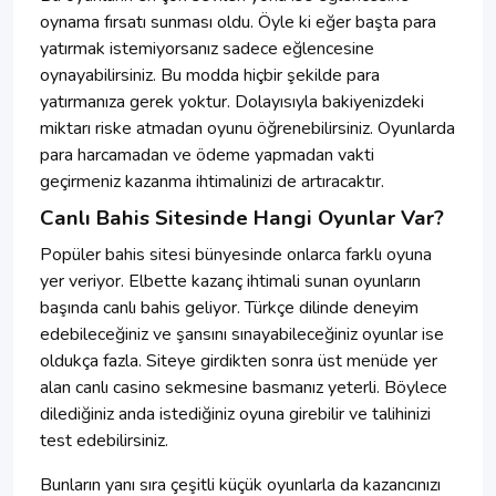
oynama fırsatı sunması oldu. Öyle ki eğer başta para
yatırmak istemiyorsanız sadece eğlencesine
oynayabilirsiniz. Bu modda hiçbir şekilde para
yatırmanıza gerek yoktur. Dolayısıyla bakiyenizdeki
miktarı riske atmadan oyunu öğrenebilirsiniz. Oyunlarda
para harcamadan ve ödeme yapmadan vakti
geçirmeniz kazanma ihtimalinizi de artıracaktır.
Canlı Bahis Sitesinde Hangi Oyunlar Var?
Popüler bahis sitesi bünyesinde onlarca farklı oyuna
yer veriyor. Elbette kazanç ihtimali sunan oyunların
başında canlı bahis geliyor. Türkçe dilinde deneyim
edebileceğiniz ve şansını sınayabileceğiniz oyunlar ise
oldukça fazla. Siteye girdikten sonra üst menüde yer
alan canlı casino sekmesine basmanız yeterli. Böylece
dilediğiniz anda istediğiniz oyuna girebilir ve talihinizi
test edebilirsiniz.
Bunların yanı sıra çeşitli küçük oyunlarla da kazancınızı