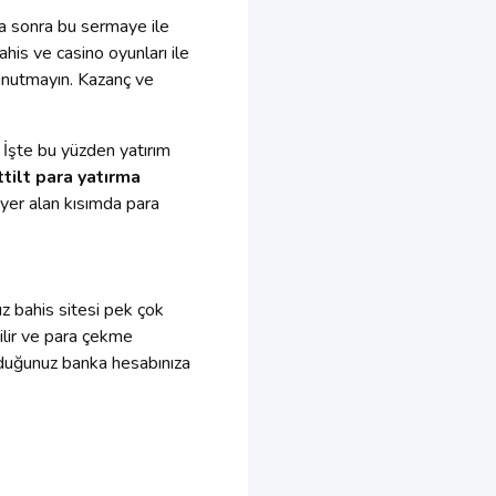
ha sonra bu sermaye ile
his ve casino oyunları ile
u unutmayın. Kazanç ve
 İşte bu yüzden yatırım
tilt para yatırma
yer alan kısımda para
z bahis sitesi pek çok
bilir ve para çekme
olduğunuz banka hesabınıza