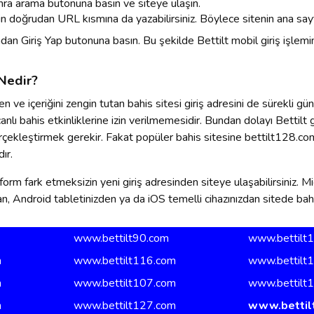
nra arama butonuna basın ve siteye ulaşın.
in doğrudan URL kısmına da yazabilirsiniz. Böylece sitenin ana say
dan Giriş Yap butonuna basın. Bu şekilde Bettilt mobil giriş işlemin
 Nedir?
en ve içeriğini zengin tutan bahis sitesi giriş adresini de sürekli 
anlı bahis etkinliklerine izin verilmemesidir. Bundan dolayı Bettilt g
rçekleştirmek gerekir. Fakat popüler bahis sitesine bettilt128.co
ır.
tform fark etmeksizin yeni giriş adresinden siteye ulaşabilirsiniz.
an, Android tabletinizden ya da iOS temelli cihazınızdan sitede bahi
www.bettilt90.com
www.bettilt
m
www.bettilt116.com
www.bettilt
m
www.bettilt107.com
www.bettilt
m
www.bettilt127.com
www.bettil