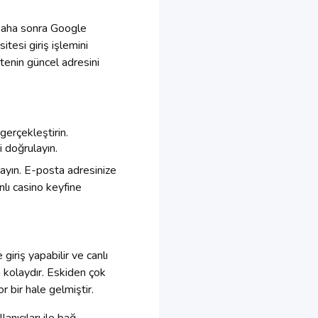
 Daha sonra Google
tesi giriş işlemini
tenin güncel adresini
gerçekleştirin.
 doğrulayın.
ayın. E-posta adresinize
nlı casino keyfine
giriş yapabilir ve canlı
a kolaydır. Eskiden çok
 bir hale gelmiştir.