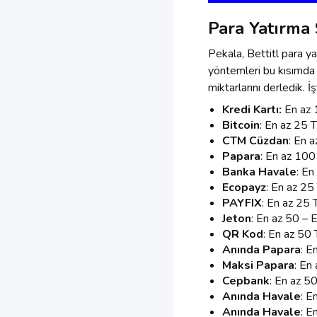
Para Yatırma
Pekala, Bettitl para ya
yöntemleri bu kısımda 
miktarlarını derledik. İ
Kredi Kartı:
En az 
Bitcoin
: En az 25 
CTM
Cüzdan
: En 
Papara
: En az 100
Banka
Havale
: En
Ecopayz
: En az 25
PAYFIX
: En az 25 
Jeton
: En az 50 – 
QR
Kod
: En az 50
Anında
Papara
: E
Maksi
Papara
: En
Cepbank
: En az 5
Anında
Havale
: E
Anında
Havale
: E