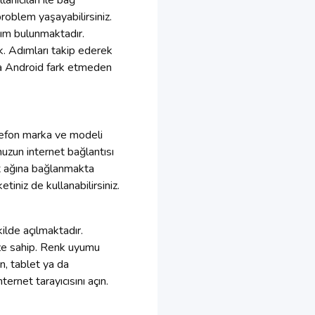
anıcıları ile bağ
roblem yaşayabilirsiniz.
dım bulunmaktadır.
ık. Adımları takip ederek
 da Android fark etmeden
Telefon marka ve modeli
nuzun internet bağlantısı
net ağına bağlanmakta
tiniz de kullanabilirsiniz.
ilde açılmaktadır.
yüze sahip. Renk uyumu
n, tablet ya da
ternet tarayıcısını açın.