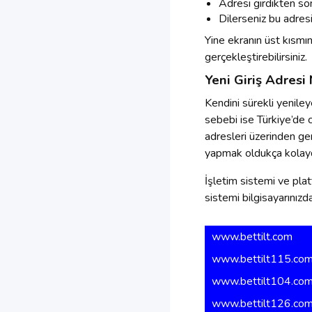
Adresi girdikten so
Dilerseniz bu adres
Yine ekranın üst kısmın
gerçekleştirebilirsiniz.
Yeni Giriş Adresi
Kendini sürekli yeniley
sebebi ise Türkiye’de c
adresleri üzerinden ge
yapmak oldukça kolayd
İşletim sistemi ve pla
sistemi bilgisayarınızd
www.bettilt.com
www.bettilt115.co
www.bettilt104.co
www.bettilt126.co