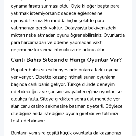
oynama fırsatı sunması oldu. Öyle ki eğer başta para
yatırmak istemiyorsanız sadece eğlencesine
oynayabilirsiniz. Bu modda hiçbir şekilde para
yatırmanıza gerek yoktur. Dolayısıyla bakiyenizdeki
miktarı riske atmadan oyunu öğrenebilirsiniz. Oyunlarda
para harcamadan ve ödeme yapmadan vakti
geçirmeniz kazanma ihtimalinizi de artıracaktır.
Canlı Bahis Sitesinde Hangi Oyunlar Var?
Popüler bahis sitesi bünyesinde onlarca farklı oyuna
yer veriyor. Elbette kazanç ihtimali sunan oyunların
başında canlı bahis geliyor. Türkçe dilinde deneyim
edebileceğiniz ve şansını sınayabileceğiniz oyunlar ise
oldukça fazla. Siteye girdikten sonra üst menüde yer
alan canlı casino sekmesine basmanız yeterli. Böylece
dilediğiniz anda istediğiniz oyuna girebilir ve talihinizi
test edebilirsiniz.
Bunların yanı sıra çeşitli küçük oyunlarla da kazancınızı