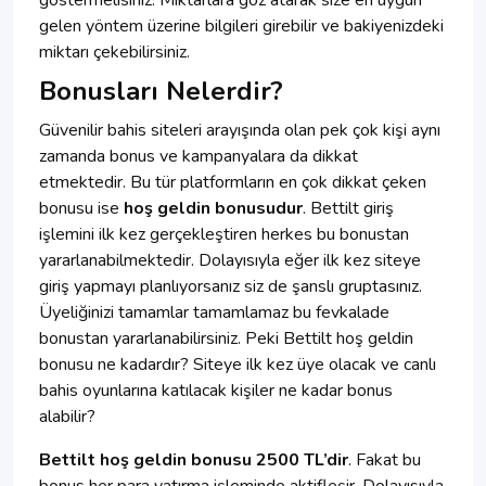
göstermelisiniz. Miktarlara göz atarak size en uygun
gelen yöntem üzerine bilgileri girebilir ve bakiyenizdeki
miktarı çekebilirsiniz.
Bonusları Nelerdir?
Güvenilir bahis siteleri arayışında olan pek çok kişi aynı
zamanda
bonus ve kampanyalara
da dikkat
etmektedir. Bu tür platformların en çok dikkat çeken
bonusu ise
hoş geldin bonusudur
. Bettilt giriş
işlemini ilk kez gerçekleştiren herkes bu bonustan
yararlanabilmektedir. Dolayısıyla eğer ilk kez siteye
giriş yapmayı planlıyorsanız siz de şanslı gruptasınız.
Üyeliğinizi tamamlar tamamlamaz bu fevkalade
bonustan yararlanabilirsiniz. Peki Bettilt hoş geldin
bonusu ne kadardır? Siteye ilk kez üye olacak ve canlı
bahis oyunlarına katılacak kişiler ne kadar bonus
alabilir?
Bettilt hoş geldin bonusu 2500 TL’dir
. Fakat bu