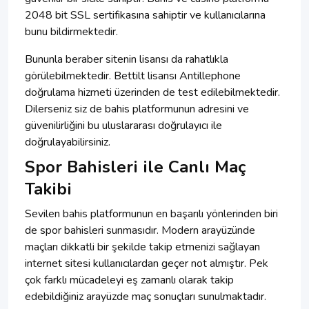
2048 bit SSL sertifikasına sahiptir ve kullanıcılarına
bunu bildirmektedir.
Bununla beraber sitenin lisansı da rahatlıkla
görülebilmektedir. Bettilt lisansı Antillephone
doğrulama hizmeti üzerinden de test edilebilmektedir.
Dilerseniz siz de bahis platformunun adresini ve
güvenilirliğini bu uluslararası doğrulayıcı ile
doğrulayabilirsiniz.
Spor Bahisleri ile Canlı Maç
Takibi
Sevilen bahis platformunun en başarılı yönlerinden biri
de spor bahisleri sunmasıdır. Modern arayüzünde
maçları dikkatli bir şekilde takip etmenizi sağlayan
internet sitesi kullanıcılardan geçer not almıştır. Pek
çok farklı mücadeleyi eş zamanlı olarak takip
edebildiğiniz arayüzde maç sonuçları sunulmaktadır.