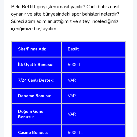
Peki Bettilt giriş işlemi nasıl yapılır? Canlı bahis nasıl
oynanır ve site bünyesindeki spor bahisleri nelerdir?
Süreci adım adım anlattığımız ve siteyi incelediğimiz
içeriğimize başlayalım.
Site/Firma Adı:
Bettilt
İlk Üyelik Bonusu:
5000 TL
7/24 Canlı Destek:
VAR
Deneme Bonusu:
VAR
Doğum Günü
VAR
Bonusu:
Casino Bonusu:
5000 TL