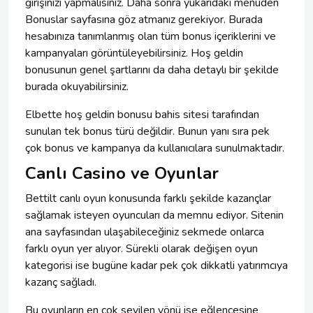
girişinizi yapmalısınız. Daha sonra yukarıdaki menüden
Bonuslar sayfasına göz atmanız gerekiyor. Burada
hesabınıza tanımlanmış olan tüm bonus içeriklerini ve
kampanyaları görüntüleyebilirsiniz. Hoş geldin
bonusunun genel şartlarını da daha detaylı bir şekilde
burada okuyabilirsiniz.
Elbette hoş geldin bonusu bahis sitesi tarafından
sunulan tek bonus türü değildir. Bunun yanı sıra pek
çok bonus ve kampanya da kullanıcılara sunulmaktadır.
Canlı Casino ve Oyunlar
Bettilt canlı oyun konusunda farklı şekilde kazançlar
sağlamak isteyen oyuncuları da memnu ediyor. Sitenin
ana sayfasından ulaşabileceğiniz sekmede onlarca
farklı oyun yer alıyor. Sürekli olarak değişen oyun
kategorisi ise bugüne kadar pek çok dikkatli yatırımcıya
kazanç sağladı.
Bu oyunların en çok sevilen yönü ise eğlencesine