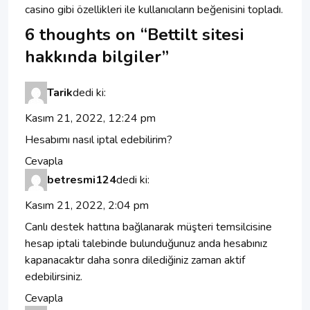
casino gibi özellikleri ile kullanıcıların beğenisini topladı.
6 thoughts on “
Bettilt sitesi
hakkında bilgiler
”
Tarik
dedi ki:
Kasım 21, 2022, 12:24 pm
Hesabımı nasıl iptal edebilirim?
Cevapla
betresmi124
dedi ki:
Kasım 21, 2022, 2:04 pm
Canlı destek hattına bağlanarak müşteri temsilcisine
hesap iptali talebinde bulunduğunuz anda hesabınız
kapanacaktır daha sonra dilediğiniz zaman aktif
edebilirsiniz.
Cevapla