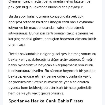
Oynanan canlı maçlar, bahis oranları, ekip bilgileri ve
pek çok bilgi bu ekranda kullanıcılarla paylaşılır.
Bu da spor bahsi oynama konusundaki pek çok
endişeyi ortadan kaldırır. Örneğin canlı bahis oynamak
istiyor ve bir maç sonucundan zafer elde etmek
istiyorsunuz. Bunun için canlı oranları takip etmeniz ve
karşılaşmadaki güncel sonuçtan haberdar olmanız kritik
önem taşır.
Bettilt hakkındaki bir diğer güzel şey ise maç sonucunu
beklerken yapabileceğiniz diğer aktivitelerdir. Örneğin
bahis oynadınız ve heyecanla karşılaşmanın sonucunu
bekliyorsunuz diyelim. Bu süreçte heyecanlı bir şekilde
bekleyip endişe etmek yerine diğer oyunlarda vakit
geçirebilirsiniz. Sitenin bünyesinde yer alan onlarca
oyunda hem bekleyiş sürecini karlı bir hale getirebilir
hem de keyifli vakit geçirebilirsiniz.
Sporlar ve Harika Canlı Bahis Fırsatı