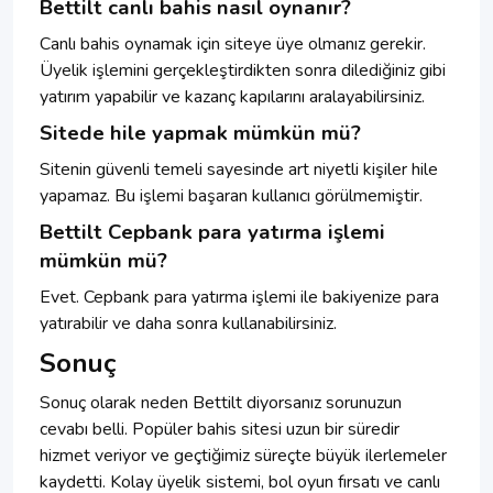
Bettilt canlı bahis nasıl oynanır?
Canlı bahis oynamak için siteye üye olmanız gerekir.
Üyelik işlemini gerçekleştirdikten sonra dilediğiniz gibi
yatırım yapabilir ve kazanç kapılarını aralayabilirsiniz.
Sitede hile yapmak mümkün mü?
Sitenin güvenli temeli sayesinde art niyetli kişiler hile
yapamaz. Bu işlemi başaran kullanıcı görülmemiştir.
Bettilt Cepbank para yatırma işlemi
mümkün mü?
Evet. Cepbank para yatırma işlemi ile bakiyenize para
yatırabilir ve daha sonra kullanabilirsiniz.
Sonuç
Sonuç olarak neden Bettilt diyorsanız sorunuzun
cevabı belli. Popüler bahis sitesi uzun bir süredir
hizmet veriyor ve geçtiğimiz süreçte büyük ilerlemeler
kaydetti. Kolay üyelik sistemi, bol oyun fırsatı ve canlı