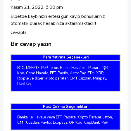
Kasım 21, 2022, 8:00 pm
Elbetde kaybınızın ertesi gün kayıp bonuslarınız
otomatik olarak hesabınıza aktarılmaktadır!
Cevapla
Bir cevap yazın
Para Yatırma Seçenekleri
BTC, MEFETE, PeP, Jeton, Banka Havalesi, Papara, QR
Kod, Cebe Havale, EFT, Payfix, AstroPay, ETH, XRP,
Ripple ve diğer kripto paralar, CMT Cüzdan, Minipay,
HayHay
Para Çekme Seçenekleri
Banka ile Havale veya EFT, Papara, Kripto Paralar, Jeton,
CMT Cüzdan, Payfix, Ecopayz, QR Kod, CepBank, PeP