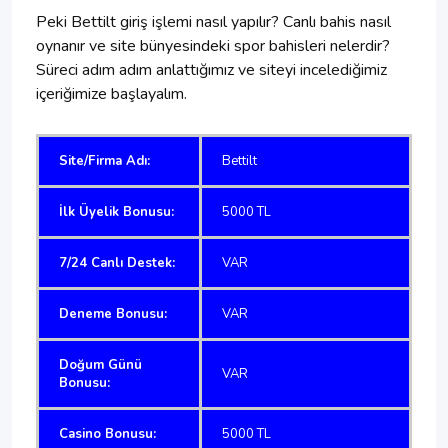
Peki Bettilt giriş işlemi nasıl yapılır? Canlı bahis nasıl
oynanır ve site bünyesindeki spor bahisleri nelerdir?
Süreci adım adım anlattığımız ve siteyi incelediğimiz
içeriğimize başlayalım.
Site/Firma Adı:
Bettilt
İlk Üyelik Bonusu:
5000 TL
7/24 Canlı Destek:
VAR
Deneme Bonusu:
VAR
Doğum Günü
VAR
Bonusu:
Casino Bonusu:
5000 TL