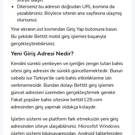
siteye ulaşın.
Dilerseniz bu adresin doğrudan URL kısmına da
yazabilirsiniz. Böylece sitenin ana sayfasına ulaşmış
olursunuz.
Yine ekranın üst kısmından Giriş Yap butonuna basın.
Bu şekilde Bettilt mobil giriş işlemini başarıyla
gerçekleştirebilirsiniz.
Yeni Giriş Adresi Nedir?
Kendini sürekli yenileyen ve içeriğini zengin tutan bahis
sitesi giriş adresini de sürekli güncellemektedir. Bunun
sebebi ise Türkiye’de canlı bahis etkinliklerine izin
verilmemesidir. Bundan dolayı Bettilt giriş işlemini
güncel adresleri üzerinden gerçekleştirmek gerekir.
Fakat popüler bahis sitesine bettilt128.com
adresinden giriş yapmak oldukça kolaydır.
İşletim sistemi ve platform fark etmeksizin yeni giriş
adresinden siteye ulaşabilirsiniz. Microsfot Windows
işletim sistemi bilgisayarınızdan, Android tabletinizden