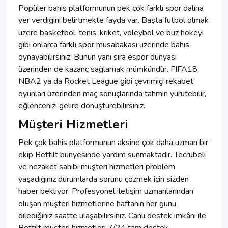
Popüler bahis platformunun pek çok farklı spor dalına
yer verdiğini belirtmekte fayda var. Başta futbol olmak
üzere basketbol, tenis, kriket, voleybol ve buz hokeyi
gibi onlarca farklı spor müsabakası üzerinde bahis
oynayabilirsiniz. Bunun yanı sıra espor dünyası
üzerinden de kazanç sağlamak mümkündür. FIFA18,
NBA2 ya da Rocket League gibi çevrimiçi rekabet
oyunları üzerinden maç sonuçlarında tahmin yürütebilir,
eğlencenizi gelire dönüştürebilirsiniz.
Müşteri Hizmetleri
Pek çok bahis platformunun aksine çok daha uzman bir
ekip Bettilt bünyesinde yardım sunmaktadır. Tecrübeli
ve nezaket sahibi müşteri hizmetleri problem
yaşadığınız durumlarda sorunu çözmek için sizden
haber bekliyor. Profesyonel iletişim uzmanlarından
oluşan müşteri hizmetlerine haftanın her günü
dilediğiniz saatte ulaşabilirsiniz. Canlı destek imkânı ile