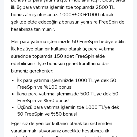
bonus her para yatırma işleminde aktifleşir. Dolayısıyla
ilk üç para yatırma işleminizde toplamda 2500 TL
bonus almış olursunuz. 1000+500+1000 olacak
şekilde elde edeceğiniz bonusun yanı sıra FreeSpin de
hesabınıza tanımlanır.
Her para yatırma işleminizde 50 FreeSpin hediye edilir.
İlk kez üye olan bir kullanıcı olarak üç para yatırma
sürecinde toplamda 150 adet FreeSpin elde
edebilirsiniz. İşte bonusun genel kurallarına dair
bilmeniz gerekenler:
İlk para yatırma işleminizde 1000 TL’ye dek 50
FreeSpin ve %100 bonus!
İkinci para yatırma işleminizde 500 TL’ye dek 50
FreeSpin ve %50 bonus!
Üçüncü para yatırma işleminizde 1000 TL’ye dek
50 FreeSpin ve %50 bonus!
Eğer siz de yeni bir kullanıcı olarak bu sistemden
yararlanmak istiyorsanız öncelikle hesabınıza ilk