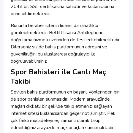
2048 bit SSL sertifikasına sahiptir ve kullanıcılarına
bunu bildirmektedir.
Bununla beraber sitenin lisansı da rahatlıkla
görülebilmektedir. Bettilt lisansı Antillephone
doğrulama hizmeti üzerinden de test edilebilmektedir.
Dilerseniz siz de bahis platformunun adresini ve
güvenilirliğini bu uluslararası doğrulayıcı ile
doğrulayabilirsiniz.
Spor Bahisleri ile Canlı Maç
Takibi
Sevilen bahis platformunun en başarılı yönlerinden biri
de spor bahisleri sunmasıdır. Modern arayüzünde
maçları dikkatli bir şekilde takip etmenizi sağlayan
internet sitesi kullanıcılardan geçer not almıştır. Pek
çok farklı mücadeleyi eş zamanlı olarak takip
edebildiğiniz arayüzde maç sonuçları sunulmaktadır.