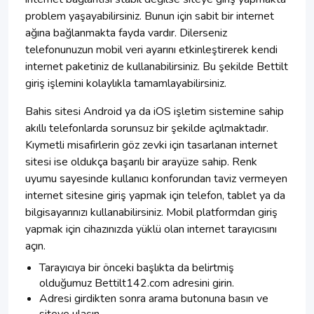
problem yaşayabilirsiniz. Bunun için sabit bir internet
ağına bağlanmakta fayda vardır. Dilerseniz
telefonunuzun mobil veri ayarını etkinleştirerek kendi
internet paketiniz de kullanabilirsiniz. Bu şekilde Bettilt
giriş işlemini kolaylıkla tamamlayabilirsiniz.
Bahis sitesi Android ya da iOS işletim sistemine sahip
akıllı telefonlarda sorunsuz bir şekilde açılmaktadır.
Kıymetli misafirlerin göz zevki için tasarlanan internet
sitesi ise oldukça başarılı bir arayüze sahip. Renk
uyumu sayesinde kullanıcı konforundan taviz vermeyen
internet sitesine giriş yapmak için telefon, tablet ya da
bilgisayarınızı kullanabilirsiniz. Mobil platformdan giriş
yapmak için cihazınızda yüklü olan internet tarayıcısını
açın.
Tarayıcıya bir önceki başlıkta da belirtmiş
olduğumuz Bettilt142.com adresini girin.
Adresi girdikten sonra arama butonuna basın ve