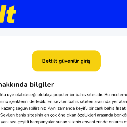
Bettilt güvenilir giriş
 hakkında bilgiler
ıkla üye olabileceği oldukça popüler bir bahis sitesidir. Bu incelem
ino içeriklerini derledik. En sevilen bahis siteleri arasında yer alan
 kazanç sağlayabilirsiniz. Aynı zamanda keyifli bir canlı bahis fırsa
. Sevilen bahis sitesinin en çok öne çıkan özellikleri arasında bonkör
anı sıra çeşitli kampanyalar sunan sitenin envanterinde onlarca oy