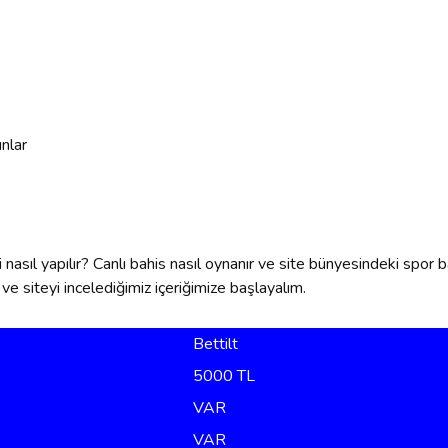
nlar
i nasıl yapılır? Canlı bahis nasıl oynanır ve site bünyesindeki spor b
ve siteyi incelediğimiz içeriğimize başlayalım.
Bettilt
5000 TL
VAR
VAR