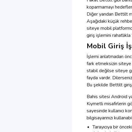
Fakat Bettilt gibi bahi
koparmamayı hedeflerle
Diğer yandan
Bettilt 
Aşağıdaki küçük rehberd
siteye mobil platformd
giriş işlemini rahatlıkl
Mobil Giriş İş
İşlemi anlatmadan önce 
fark etmeksizin siteye
stabil değilse siteye g
fayda vardır. Dilerseni
Bu şekilde Bettilt giriş
Bahis sitesi Android ya
Kıymetli misafirlerin g
sayesinde kullanıcı ko
bilgisayarınızı kullanab
Tarayıcıya bir öncek