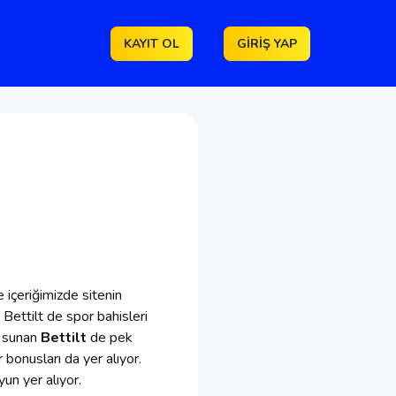
KAYIT OL
GIRIŞ YAP
e içeriğimizde sitenin
 Bettilt de spor bahisleri
tı sunan
Bettilt
de pek
 bonusları da yer alıyor.
un yer alıyor.