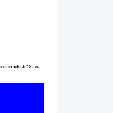
ahisleri nelerdir? Süreci