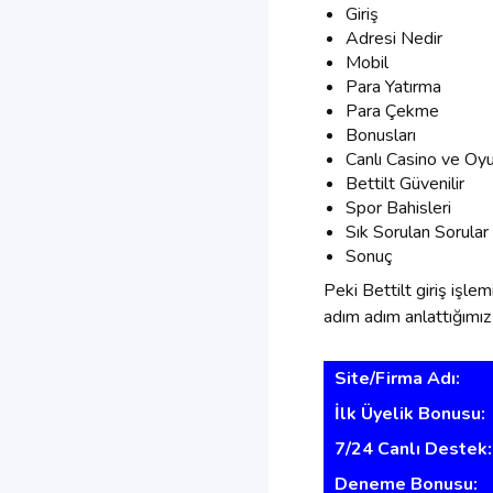
Giriş
Adresi Nedir
Mobil
Para Yatırma
Para Çekme
Bonusları
Canlı Casino ve Oyu
Bettilt Güvenilir
Spor Bahisleri
Sık Sorulan Sorular
Sonuç
Peki Bettilt giriş işlem
adım adım anlattığımız 
Site/Firma Adı:
İlk Üyelik Bonusu:
7/24 Canlı Destek:
Deneme Bonusu: