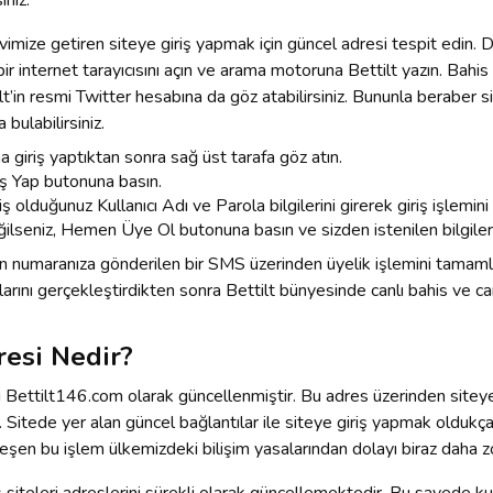
iniz.
vimize getiren siteye giriş yapmak için güncel adresi tespit edin.
 internet tarayıcısını açın ve arama motoruna Bettilt yazın. Bahis si
’in resmi Twitter hesabına da göz atabilirsiniz. Bununla beraber si
bulabilirsiniz.
a giriş yaptıktan sonra sağ üst tarafa göz atın.
iş Yap butonuna basın.
 olduğunuz Kullanıcı Adı ve Parola bilgilerini girerek giriş işlemini 
ilseniz, Hemen Üye Ol butonuna basın ve sizden istenilen bilgileri
n numaranıza gönderilen bir SMS üzerinden üyelik işlemini tamaml
rını gerçekleştirdikten sonra Bettilt bünyesinde canlı bahis ve ca
resi Nedir?
si Bettilt146.com olarak güncellenmiştir. Bu adres üzerinden siteye 
iz. Sitede yer alan güncel bağlantılar ile siteye giriş yapmak oldukç
şen bu işlem ülkemizdeki bilişim yasalarından dolayı biraz daha zor