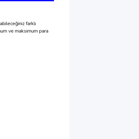
bileceğiniz farklı
minimum ve maksimum para