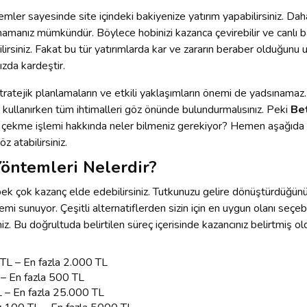
emler sayesinde site içindeki bakiyenize yatırım yapabilirsiniz. Da
ynamanız mümkündür. Böylece hobinizi kazanca çevirebilir ve canlı ba
ebilirsiniz. Fakat bu tür yatırımlarda kar ve zararın beraber olduğun
ızda kardeştir.
tratejik planlamaların ve etkili yaklaşımların önemi de yadsınamaz.
 kullanırken tüm ihtimalleri göz önünde bulundurmalısınız. Peki
Bet
ra çekme işlemi hakkında neler bilmeniz gerekiyor? Hemen aşağıda 
 atabilirsiniz.
öntemleri Nelerdir?
pek çok kazanç elde edebilirsiniz. Tutkunuzu gelire dönüştürdüğünü
mi sunuyor. Çeşitli alternatiflerden sizin için en uygun olanı seçe
niz. Bu doğrultuda belirtilen süreç içerisinde kazancınız belirtmiş 
 TL – En fazla 2.000 TL
 – En fazla 500 TL
L – En fazla 25.000 TL