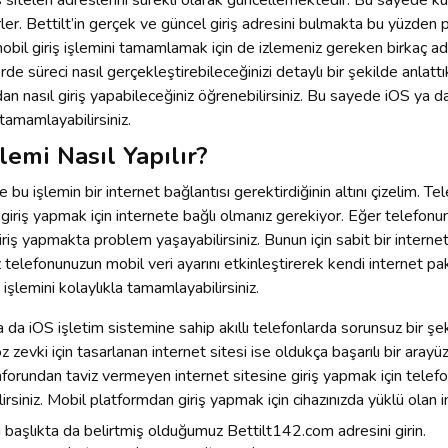
s siteleri adreslerini sürekli olarak güncellemektedir. Bu sayede kull
r. Bettilt’in gerçek ve güncel giriş adresini bulmakta bu yüzden p
mobil
giriş işlemini tamamlamak için de izlemeniz gereken birkaç a
e süreci nasıl gerçekleştirebileceğinizi detaylı bir şekilde anlatt
an nasıl giriş yapabileceğiniz öğrenebilirsiniz. Bu sayede iOS ya
a tamamlayabilirsiniz.
lemi Nasıl Yapılır?
bu işlemin bir internet bağlantısı gerektirdiğinin altını çizelim. 
 giriş yapmak için internete bağlı olmanız gerekiyor. Eğer telefonu
iriş yapmakta problem yaşayabilirsiniz. Bunun için sabit bir inter
z telefonunuzun mobil veri ayarını etkinleştirerek kendi internet pake
 işlemini kolaylıkla tamamlayabilirsiniz.
 da iOS işletim sistemine sahip akıllı telefonlarda sorunsuz bir şek
öz zevki için tasarlanan internet sitesi ise oldukça başarılı bir ara
nforundan taviz vermeyen internet sitesine giriş yapmak için telefo
ilirsiniz. Mobil platformdan giriş yapmak için cihazınızda yüklü olan in
i başlıkta da belirtmiş olduğumuz Bettilt142.com adresini girin.