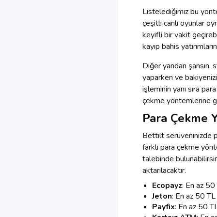
Listelediğimiz bu yönt
çeşitli canlı oyunlar o
keyifli bir vakit geçir
kayıp bahis yatırımların
Diğer yandan şansın, s
yaparken ve bakiyenizi
işleminin yanı sıra pa
çekme yöntemlerine göz
Para Çekme Y
Bettilt serüveninizde 
farklı para çekme yönte
talebinde bulunabilirsi
aktarılacaktır.
Ecopayz
: En az 50
Jeton
: En az 50 TL
Payfix
: En az 50 T