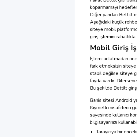
Fakat Bettilt gibi bahi
koparmamayı hedeflerle
Diğer yandan
Bettilt 
Aşağıdaki küçük rehberd
siteye mobil platformd
giriş işlemini rahatlıkl
Mobil Giriş İş
İşlemi anlatmadan önce 
fark etmeksizin siteye
stabil değilse siteye g
fayda vardır. Dilerseni
Bu şekilde Bettilt giriş
Bahis sitesi Android ya
Kıymetli misafirlerin g
sayesinde kullanıcı ko
bilgisayarınızı kullanab
Tarayıcıya bir öncek