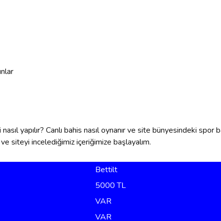
nlar
i nasıl yapılır? Canlı bahis nasıl oynanır ve site bünyesindeki spor b
ve siteyi incelediğimiz içeriğimize başlayalım.
Bettilt
5000 TL
VAR
VAR