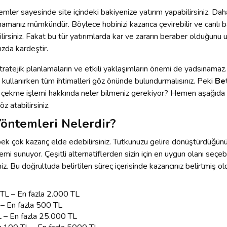
emler sayesinde site içindeki bakiyenize yatırım yapabilirsiniz. Da
ynamanız mümkündür. Böylece hobinizi kazanca çevirebilir ve canlı ba
ebilirsiniz. Fakat bu tür yatırımlarda kar ve zararın beraber olduğun
ızda kardeştir.
tratejik planlamaların ve etkili yaklaşımların önemi de yadsınamaz.
 kullanırken tüm ihtimalleri göz önünde bulundurmalısınız. Peki
Bet
ra çekme işlemi hakkında neler bilmeniz gerekiyor? Hemen aşağıda 
 atabilirsiniz.
öntemleri Nelerdir?
pek çok kazanç elde edebilirsiniz. Tutkunuzu gelire dönüştürdüğünü
mi sunuyor. Çeşitli alternatiflerden sizin için en uygun olanı seçe
niz. Bu doğrultuda belirtilen süreç içerisinde kazancınız belirtmiş 
 TL – En fazla 2.000 TL
 – En fazla 500 TL
L – En fazla 25.000 TL