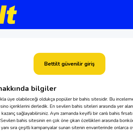
Bettilt güvenilir giriş
 hakkında bilgiler
ıkla üye olabileceği oldukça popüler bir bahis sitesidir. Bu incelem
ino içeriklerini derledik. En sevilen bahis siteleri arasında yer alan
 kazanç sağlayabilirsiniz. Aynı zamanda keyifli bir canlı bahis fırsa
. Sevilen bahis sitesinin en çok öne çıkan özellikleri arasında bonkör
anı sıra çeşitli kampanyalar sunan sitenin envanterinde onlarca oy