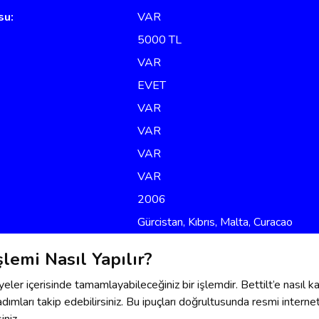
su:
VAR
5000 TL
:
VAR
EVET
VAR
VAR
VAR
VAR
2006
Gürcistan, Kıbrıs, Malta, Curacao
İşlemi Nasıl Yapılır?
niyeler içerisinde tamamlayabileceğiniz bir işlemdir. Bettilt’e nasıl
dımları takip edebilirsiniz. Bu ipuçları doğrultusunda resmi internet