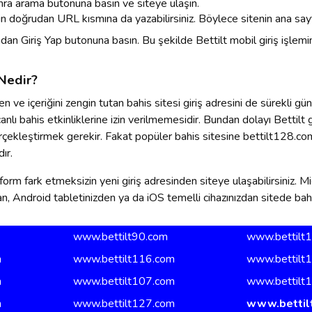
nra arama butonuna basın ve siteye ulaşın.
in doğrudan URL kısmına da yazabilirsiniz. Böylece sitenin ana say
dan Giriş Yap butonuna basın. Bu şekilde Bettilt mobil giriş işlemin
 Nedir?
en ve içeriğini zengin tutan bahis sitesi giriş adresini de sürekli 
anlı bahis etkinliklerine izin verilmemesidir. Bundan dolayı Bettilt g
rçekleştirmek gerekir. Fakat popüler bahis sitesine bettilt128.co
ır.
tform fark etmeksizin yeni giriş adresinden siteye ulaşabilirsiniz.
an, Android tabletinizden ya da iOS temelli cihazınızdan sitede bahi
www.bettilt90.com
www.bettilt
m
www.bettilt116.com
www.bettilt
m
www.bettilt107.com
www.bettilt
m
www.bettilt127.com
www.bettil