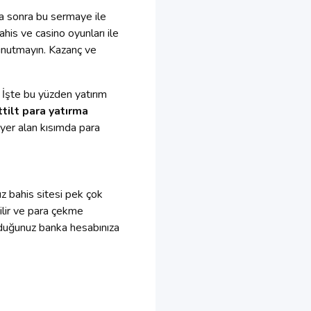
ha sonra bu sermaye ile
his ve casino oyunları ile
u unutmayın. Kazanç ve
 İşte bu yüzden yatırım
tilt para yatırma
yer alan kısımda para
z bahis sitesi pek çok
bilir ve para çekme
olduğunuz banka hesabınıza