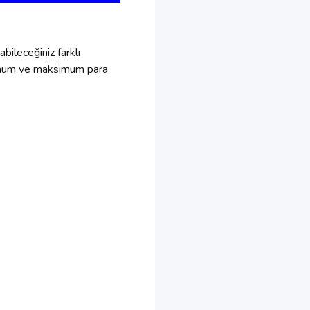
bileceğiniz farklı
minimum ve maksimum para