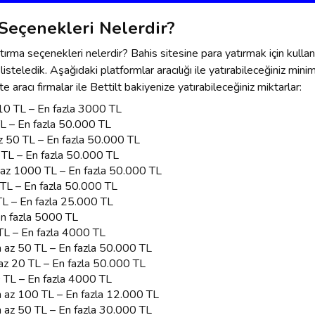
 Seçenekleri Nelerdir?
tırma seçenekleri nelerdir? Bahis sitesine para yatırmak için kullana
listeledik. Aşağıdaki platformlar aracılığı ile yatırabileceğiniz 
şte aracı firmalar ile Bettilt bakiyenize yatırabileceğiniz miktarlar:
10 TL – En fazla 3000 TL
TL – En fazla 50.000 TL
az 50 TL – En fazla 50.000 TL
 TL – En fazla 50.000 TL
 az 1000 TL – En fazla 50.000 TL
 TL – En fazla 50.000 TL
TL – En fazla 25.000 TL
En fazla 5000 TL
 TL – En fazla 4000 TL
n az 50 TL – En fazla 50.000 TL
 az 20 TL – En fazla 50.000 TL
0 TL – En fazla 4000 TL
n az 100 TL – En fazla 12.000 TL
n az 50 TL – En fazla 30.000 TL