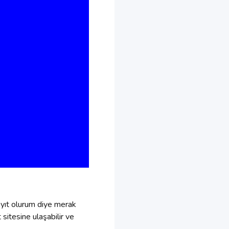
 kayıt olurum diye merak
 sitesine ulaşabilir ve