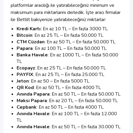
platformlar aracılığı ile yatırabileceğiniz minimum ve
maksimum para miktarlarını derledik. İşte aracı firmalar
ile Bettilt bakiyenize yatırabileceğiniz miktarlar:
Kredi Kartı:
En az 10 TL – En fazla 3000 TL
Bitcoin
: En az 25 TL – En fazla 50.000 TL
CTM
Cüzdan
: En az 50 TL – En fazla 50.000 TL
Papara
: En az 100 TL – En fazla 50.000 TL
Banka
Havale
: En az 1000 TL – En fazla 50.000
TL
Ecopayz
: En az 25 TL – En fazla 50.000 TL
PAYFIX
: En az 25 TL – En fazla 25.000 TL
Jeton
: En az 50 – En fazla 5000 TL
QR
Kod
: En az 50 TL – En fazla 4000 TL
Anında
Papara
: En az 50 TL – En fazla 50.000 TL
Maksi
Papara
: En az 20 TL – En fazla 50.000 TL
Cepbank
: En az 50 TL – En fazla 4000 TL
Anında
Havale
: En az 100 TL – En fazla 12.000
TL
Anında
Havale
: En az 50 TL – En fazla 30.000 TL