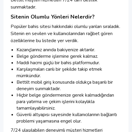
Bettilt müşteri hizmetleri 7/24 tam destek
sunmaktadır.
Sitenin Olumlu Yönleri Nelerdir?
Popüler bahis sitesi hakkındaki olumlu yanları sıraladık.
Sitenin en sevilen ve kullanıcılarından rağbet gören
özelliklerine bu listede yer verdik.
Kazançlarınız anında bakiyenize aktarılır.
Belge gönderme işlemine gerek kalmaz.
Maddi hacmi güçlü bir bahis platformudur.
Karşılaşmaları canlı bir şekilde takip etmek
mümkündür.
Bettilt mobil giriş konusunda oldukça başarılı bir
deneyim sunmaktadır.
Hiçbir belge göndermenize gerek kalmadığından
para yatırma ve çekim işlerini kolaylıkla
tamamlayabilirsiniz.
Güvenli altyapısı sayesinde kullanıcılarının bağlantı
problemi yaşamasına engel olur.
7/24 ulaşılabilen deneyimli müşteri hizmetleri