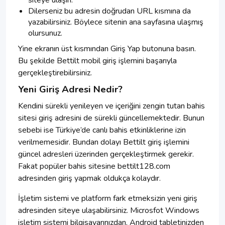
siteye ulaşın.
Dilerseniz bu adresin doğrudan URL kısmına da
yazabilirsiniz. Böylece sitenin ana sayfasına ulaşmış
olursunuz.
Yine ekranın üst kısmından Giriş Yap butonuna basın.
Bu şekilde Bettilt mobil giriş işlemini başarıyla
gerçekleştirebilirsiniz.
Yeni Giriş Adresi Nedir?
Kendini sürekli yenileyen ve içeriğini zengin tutan bahis
sitesi giriş adresini de sürekli güncellemektedir. Bunun
sebebi ise Türkiye’de canlı bahis etkinliklerine izin
verilmemesidir. Bundan dolayı Bettilt giriş işlemini
güncel adresleri üzerinden gerçekleştirmek gerekir.
Fakat popüler bahis sitesine bettilt128.com
adresinden giriş yapmak oldukça kolaydır.
İşletim sistemi ve platform fark etmeksizin yeni giriş
adresinden siteye ulaşabilirsiniz. Microsfot Windows
işletim sistemi bilgisayarınızdan, Android tabletinizden