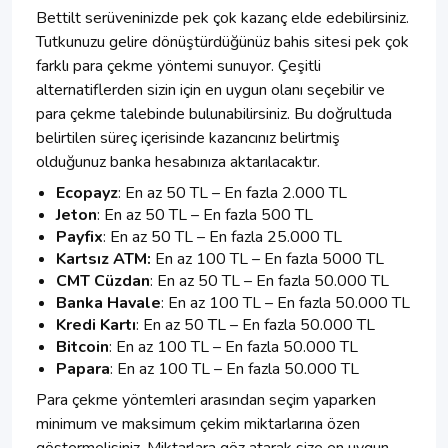
Bettilt serüveninizde pek çok kazanç elde edebilirsiniz.
Tutkunuzu gelire dönüştürdüğünüz bahis sitesi pek çok
farklı para çekme yöntemi sunuyor. Çeşitli
alternatiflerden sizin için en uygun olanı seçebilir ve
para çekme talebinde bulunabilirsiniz. Bu doğrultuda
belirtilen süreç içerisinde kazancınız belirtmiş
olduğunuz banka hesabınıza aktarılacaktır.
Ecopayz
: En az 50 TL – En fazla 2.000 TL
Jeton
: En az 50 TL – En fazla 500 TL
Payfix
: En az 50 TL – En fazla 25.000 TL
Kartsız
ATM:
En az 100 TL – En fazla 5000 TL
CMT
Cüzdan
: En az 50 TL – En fazla 50.000 TL
Banka
Havale
: En az 100 TL – En fazla 50.000 TL
Kredi
Kartı
: En az 50 TL – En fazla 50.000 TL
Bitcoin
: En az 100 TL – En fazla 50.000 TL
Papara
: En az 100 TL – En fazla 50.000 TL
Para çekme
yöntemleri arasından seçim yaparken
minimum ve maksimum çekim miktarlarına özen