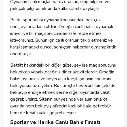
Oynanan canlı maçlar, bahis oranları, ekip bilgileri ve
pek çok bilgi bu ekranda kullanıcılarla paylaşılır.
Bu da spor bahsi oynama konusundaki pek çok
endişeyi ortadan kaldırır. Örneğin canlı bahis oynamak
istiyor ve bir maç sonucundan zafer elde etmek
istiyorsunuz. Bunun için canlı oranları takip etmeniz ve
karşılaşmadaki güncel sonuçtan haberdar olmanız kritik
önem taşır.
Bettilt hakkındaki bir diğer güzel şey ise maç sonucunu
beklerken yapabileceğiniz diğer aktivitelerdir. Örneğin
bahis oynadınız ve heyecanla karşılaşmanın sonucunu
bekliyorsunuz diyelim. Bu süreçte heyecanlı bir şekilde
bekleyip endişe etmek yerine diğer oyunlarda vakit
geçirebilirsiniz. Sitenin bünyesinde yer alan onlarca
oyunda hem bekleyiş sürecini karlı bir hale getirebilir
hem de keyifli vakit geçirebilirsiniz.
Sporlar ve Harika Canlı Bahis Fırsatı