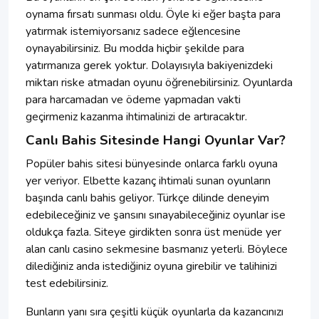
oynama fırsatı sunması oldu. Öyle ki eğer başta para
yatırmak istemiyorsanız sadece eğlencesine
oynayabilirsiniz. Bu modda hiçbir şekilde para
yatırmanıza gerek yoktur. Dolayısıyla bakiyenizdeki
miktarı riske atmadan oyunu öğrenebilirsiniz. Oyunlarda
para harcamadan ve ödeme yapmadan vakti
geçirmeniz kazanma ihtimalinizi de artıracaktır.
Canlı Bahis Sitesinde Hangi Oyunlar Var?
Popüler bahis sitesi bünyesinde onlarca farklı oyuna
yer veriyor. Elbette kazanç ihtimali sunan oyunların
başında canlı bahis geliyor. Türkçe dilinde deneyim
edebileceğiniz ve şansını sınayabileceğiniz oyunlar ise
oldukça fazla. Siteye girdikten sonra üst menüde yer
alan canlı casino sekmesine basmanız yeterli. Böylece
dilediğiniz anda istediğiniz oyuna girebilir ve talihinizi
test edebilirsiniz.
Bunların yanı sıra çeşitli küçük oyunlarla da kazancınızı