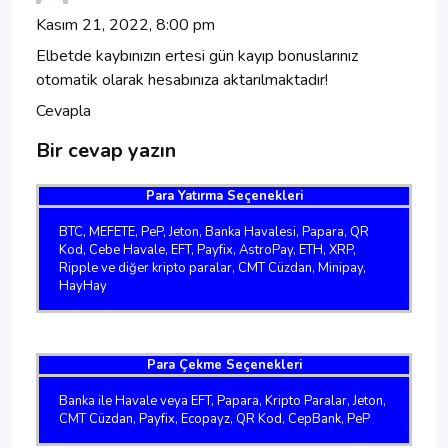
Kasım 21, 2022, 8:00 pm
Elbetde kaybınızın ertesi gün kayıp bonuslarınız
otomatik olarak hesabınıza aktarılmaktadır!
Cevapla
Bir cevap yazın
Para Yatırma Seçenekleri
BTC, MEFETE, PeP, Jeton, Banka Havalesi, Papara, QR
Kod, Cebe Havale, EFT, Payfix, AstroPay, ETH, XRP,
Ripple ve diğer kripto paralar, CMT Cüzdan, Minipay,
HayHay
Para Çekme Seçenekleri
Banka ile Havale veya EFT, Papara, Kripto Paralar, Jeton,
CMT Cüzdan, Payfix, Ecopayz, QR Kod, CepBank, PeP