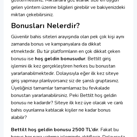
göstermelisiniz. Miktarlara göz atarak size en uygun
gelen yöntem üzerine bilgileri girebilir ve bakiyenizdeki
miktarı çekebilirsiniz.
Bonusları Nelerdir?
Güvenilir bahis siteleri arayışında olan pek çok kişi aynı
zamanda
bonus ve kampanyalara
da dikkat
etmektedir. Bu tür platformların en çok dikkat çeken
bonusu ise
hoş geldin bonusudur
. Bettilt giriş
işlemini ilk kez gerçekleştiren herkes bu bonustan
yararlanabilmektedir. Dolayısıyla eğer ilk kez siteye
giriş yapmayı planlıyorsanız siz de şanslı gruptasınız.
Üyeliğinizi tamamlar tamamlamaz bu fevkalade
bonustan yararlanabilirsiniz. Peki Bettilt hoş geldin
bonusu ne kadardır? Siteye ilk kez üye olacak ve canlı
bahis oyunlarına katılacak kişiler ne kadar bonus
alabilir?
Bettilt hoş geldin bonusu 2500 TL’dir
. Fakat bu