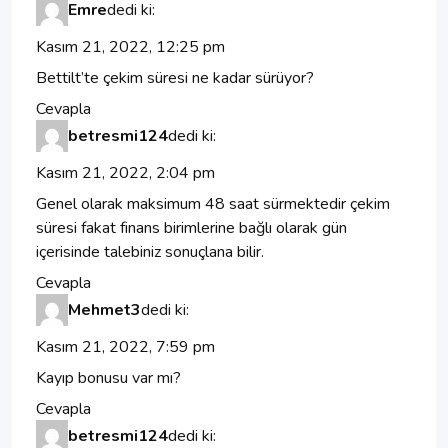
Emre
dedi ki:
Kasım 21, 2022, 12:25 pm
Bettilt’te çekim süresi ne kadar sürüyor?
Cevapla
betresmi124
dedi ki:
Kasım 21, 2022, 2:04 pm
Genel olarak maksimum 48 saat sürmektedir çekim
süresi fakat finans birimlerine bağlı olarak gün
içerisinde talebiniz sonuçlana bilir.
Cevapla
Mehmet3
dedi ki:
Kasım 21, 2022, 7:59 pm
Kayıp bonusu var mı?
Cevapla
betresmi124
dedi ki: