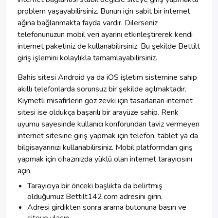
problem yaşayabilirsiniz. Bunun için sabit bir internet
ağına bağlanmakta fayda vardır. Dilerseniz
telefonunuzun mobil veri ayarını etkinleştirerek kendi
internet paketiniz de kullanabilirsiniz. Bu şekilde Bettilt
giriş işlemini kolaylıkla tamamlayabilirsiniz.
Bahis sitesi Android ya da iOS işletim sistemine sahip
akıllı telefonlarda sorunsuz bir şekilde açılmaktadır.
Kıymetli misafirlerin göz zevki için tasarlanan internet
sitesi ise oldukça başarılı bir arayüze sahip. Renk
uyumu sayesinde kullanıcı konforundan taviz vermeyen
internet sitesine giriş yapmak için telefon, tablet ya da
bilgisayarınızı kullanabilirsiniz. Mobil platformdan giriş
yapmak için cihazınızda yüklü olan internet tarayıcısını
açın.
Tarayıcıya bir önceki başlıkta da belirtmiş
olduğumuz Bettilt142.com adresini girin.
Adresi girdikten sonra arama butonuna basın ve