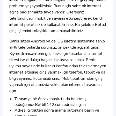
problem yaşayabilirsiniz. Bunun için sabit bir internet
ağına bağlanmakta fayda vardır. Dilerseniz
telefonunuzun mobil veri ayarını etkinleştirerek kendi
internet paketiniz de kullanabilirsiniz. Bu şekilde Bettilt
giriş işlemini kolaylıkla tamamlayabilirsiniz.
Bahis sitesi Android ya da iOS işletim sistemine sahip
akıllı telefonlarda sorunsuz bir şekilde açılmaktadır.
Kıymetli misafirlerin göz zevki için tasarlanan internet
sitesi ise oldukça başarılı bir arayüze sahip. Renk
uyumu sayesinde kullanıcı konforundan taviz vermeyen
internet sitesine giriş yapmak için telefon, tablet ya da
bilgisayarınızı kullanabilirsiniz. Mobil platformdan giriş
yapmak için cihazınızda yüklü olan internet tarayıcısını
açın.
Tarayıcıya bir önceki başlıkta da belirtmiş
olduğumuz Bettilt142.com adresini girin.
Adresi girdikten sonra arama butonuna basın ve