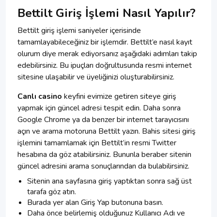
Bettilt Giriş İşlemi Nasıl Yapılır?
Bettilt giriş işlemi saniyeler içerisinde
tamamlayabileceğiniz bir işlemdir. Bettilt’e nasıl kayıt
olurum diye merak ediyorsanız aşağıdaki adımları takip
edebilirsiniz. Bu ipuçları doğrultusunda resmi internet
sitesine ulaşabilir ve üyeliğinizi oluşturabilirsiniz.
Canlı
casino
keyfini evimize getiren siteye giriş
yapmak için güncel adresi tespit edin. Daha sonra
Google Chrome ya da benzer bir internet tarayıcısını
açın ve arama motoruna Bettilt yazın. Bahis sitesi giriş
işlemini tamamlamak için Bettilt’in resmi Twitter
hesabına da göz atabilirsiniz. Bununla beraber sitenin
güncel adresini arama sonuçlarından da bulabilirsiniz.
Sitenin ana sayfasına giriş yaptıktan sonra sağ üst
tarafa göz atın.
Burada yer alan Giriş Yap butonuna basın.
Daha önce belirlemiş olduğunuz Kullanıcı Adı ve