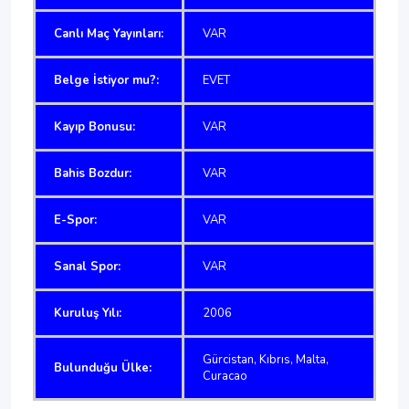
Canlı Maç Yayınları:
VAR
Belge İstiyor mu?:
EVET
Kayıp Bonusu:
VAR
Bahis Bozdur:
VAR
E-Spor:
VAR
Sanal Spor:
VAR
Kuruluş Yılı:
2006
Gürcistan, Kıbrıs, Malta,
Bulunduğu Ülke:
Curacao