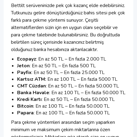
Bettilt serüveninizde pek çok kazanç elde edebilirsiniz.
Tutkunuzu gelire dönüştürdüğünüz bahis sitesi pek çok
farklı para çekme yöntemi sunuyor. Çeşitli
alternatiflerden sizin için en uygun olanı seçebilir ve
para çekme talebinde bulunabilirsiniz. Bu doğrultuda
belirtilen süreç içerisinde kazancınız belirtmiş
olduğunuz banka hesabınıza aktarılacaktır.
Ecopayz
: En az 50 TL – En fazla 2.000 TL
Jeton
: En az 50 TL – En fazla 500 TL
Payfix
: En az 50 TL – En fazla 25.000 TL
Kartsız
ATM:
En az 100 TL – En fazla 5000 TL
CMT
Cüzdan
: En az 50 TL – En fazla 50.000 TL
Banka
Havale
: En az 100 TL – En fazla 50.000 TL
Kredi
Kartı
: En az 50 TL – En fazla 50.000 TL
Bitcoin
: En az 100 TL – En fazla 50.000 TL
Papara
: En az 100 TL – En fazla 50.000 TL
Para çekme
yöntemleri arasından seçim yaparken
minimum ve maksimum çekim miktarlarına özen