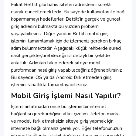
Fakat Bettilt gibi bahis siteleri adreslerini sürekli
olarak güncellemektedir. Bu sayede kullanıcıları ile bağ
koparmamayı hedeflerler. Bettilt’in gerçek ve güncel
giriş adresini bulmakta bu yüzden problem
yaşayabilirsiniz. Diğer yandan
Bettilt mobil
giriş
işlemini tamamlamak için de izlemeniz gereken birkaç
adım bulunmaktadır. Aşağıdaki küçük rehberde süreci
nasıl gerçekleştirebileceğinizi detaylı bir şekilde
anlattık. Adımları takip ederek siteye mobil
platformdan nasıl giriş yapabileceğiniz öğrenebilirsiniz.
Bu sayede iOS ya da Android fark etmeden giriş
işlemini rahatlıkla tamamlayabilirsiniz.
Mobil Giriş İşlemi Nasıl Yapılır?
İşlemi anlatmadan önce bu işlemin bir internet
bağlantısı gerektirdiğinin altını çizelim. Telefon marka
ve modeli fark etmeksizin siteye giriş yapmak için
internete bağlı olmanız gerekiyor. Eğer telefonunuzun
internet bağlantısı stabil değilse siteye giriş yapmakta