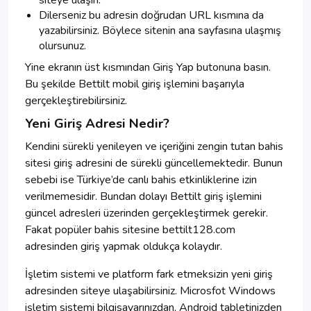
siteye ulaşın.
Dilerseniz bu adresin doğrudan URL kısmına da
yazabilirsiniz. Böylece sitenin ana sayfasına ulaşmış
olursunuz.
Yine ekranın üst kısmından Giriş Yap butonuna basın.
Bu şekilde Bettilt mobil giriş işlemini başarıyla
gerçekleştirebilirsiniz.
Yeni Giriş Adresi Nedir?
Kendini sürekli yenileyen ve içeriğini zengin tutan bahis
sitesi giriş adresini de sürekli güncellemektedir. Bunun
sebebi ise Türkiye’de canlı bahis etkinliklerine izin
verilmemesidir. Bundan dolayı Bettilt giriş işlemini
güncel adresleri üzerinden gerçekleştirmek gerekir.
Fakat popüler bahis sitesine bettilt128.com
adresinden giriş yapmak oldukça kolaydır.
İşletim sistemi ve platform fark etmeksizin yeni giriş
adresinden siteye ulaşabilirsiniz. Microsfot Windows
işletim sistemi bilgisayarınızdan, Android tabletinizden