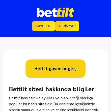
KAYIT OL
GIRIŞ YAP
Bettilt güvenilir giriş
Bettilt sitesi hakkında bilgiler
Bettilt herkesin kolaylıkla üye olabileceği oldukça
popüler bir bahis sitesidir. Bu inceleme içeriğimizde
sitenin sunduğu oyunları ve casino içeriklerini derledik.