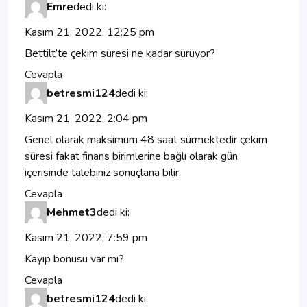
Emre
dedi ki:
Kasım 21, 2022, 12:25 pm
Bettilt’te çekim süresi ne kadar sürüyor?
Cevapla
betresmi124
dedi ki:
Kasım 21, 2022, 2:04 pm
Genel olarak maksimum 48 saat sürmektedir çekim
süresi fakat finans birimlerine bağlı olarak gün
içerisinde talebiniz sonuçlana bilir.
Cevapla
Mehmet3
dedi ki:
Kasım 21, 2022, 7:59 pm
Kayıp bonusu var mı?
Cevapla
betresmi124
dedi ki: