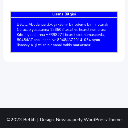
Lisans Bilgisi
Bettilt, Abudantia B.V. şirketinin bir ödeme birimi olarak
Curacao yasalarına 126608 tescil ve ticaret numarası,
Kıbrıs yasalarına HE398271 ticaret sicil numarasıyla,
8048/JAZ ana lisansı ve 8048/JAZ2014-034 oyun
lisansıyla işletilen bir sanal bahis markasıdır.
©2023 Bettilt | Design: Newspaperly WordPress Theme