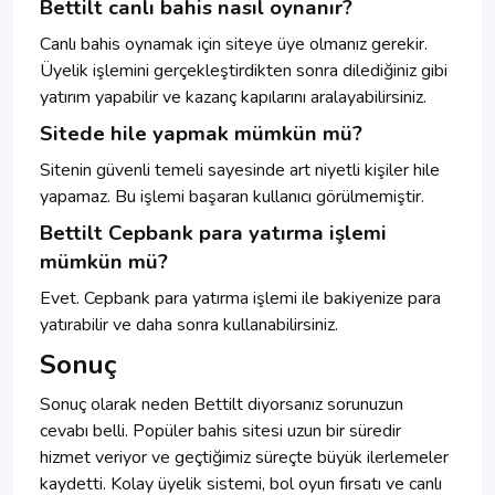
Bettilt canlı bahis nasıl oynanır?
Canlı bahis oynamak için siteye üye olmanız gerekir.
Üyelik işlemini gerçekleştirdikten sonra dilediğiniz gibi
yatırım yapabilir ve kazanç kapılarını aralayabilirsiniz.
Sitede hile yapmak mümkün mü?
Sitenin güvenli temeli sayesinde art niyetli kişiler hile
yapamaz. Bu işlemi başaran kullanıcı görülmemiştir.
Bettilt Cepbank para yatırma işlemi
mümkün mü?
Evet. Cepbank para yatırma işlemi ile bakiyenize para
yatırabilir ve daha sonra kullanabilirsiniz.
Sonuç
Sonuç olarak neden Bettilt diyorsanız sorunuzun
cevabı belli. Popüler bahis sitesi uzun bir süredir
hizmet veriyor ve geçtiğimiz süreçte büyük ilerlemeler
kaydetti. Kolay üyelik sistemi, bol oyun fırsatı ve canlı