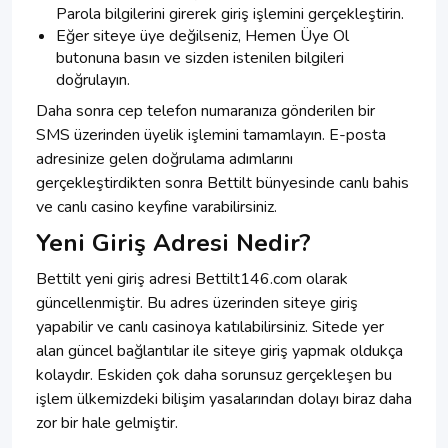
Parola bilgilerini girerek giriş işlemini gerçekleştirin.
Eğer siteye üye değilseniz, Hemen Üye Ol
butonuna basın ve sizden istenilen bilgileri
doğrulayın.
Daha sonra cep telefon numaranıza gönderilen bir
SMS üzerinden üyelik işlemini tamamlayın. E-posta
adresinize gelen doğrulama adımlarını
gerçekleştirdikten sonra Bettilt bünyesinde canlı bahis
ve canlı casino keyfine varabilirsiniz.
Yeni Giriş Adresi Nedir?
Bettilt yeni giriş adresi Bettilt146.com olarak
güncellenmiştir. Bu adres üzerinden siteye giriş
yapabilir ve canlı casinoya katılabilirsiniz. Sitede yer
alan güncel bağlantılar ile siteye giriş yapmak oldukça
kolaydır. Eskiden çok daha sorunsuz gerçekleşen bu
işlem ülkemizdeki bilişim yasalarından dolayı biraz daha
zor bir hale gelmiştir.