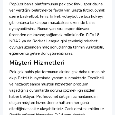
Popüler bahis platformunun pek çok farklı spor dalına
yer verdiğini belirtmekte fayda var. Başta futbol olmak
üzere basketbol, tenis, kriket, voleybol ve buz hokeyi
gibi onlarca farklı spor müsabakası üzerinde bahis
oynayabilirsiniz. Bunun yanı sıra espor dünyası
üzerinden de kazanç sağlamak mümkündür. FIFA18,
NBA2 ya da Rocket League gibi çevrimiçi rekabet
oyunları üzerinden maç sonuçlarında tahmin yürütebilir,
eğlencenizi gelire dönüştürebilirsiniz.
Müşteri Hizmetleri
Pek çok bahis platformunun aksine çok daha uzman bir
ekip Bettilt bünyesinde yardım sunmaktadır. Tecrübeli
ve nezaket sahibi müşteri hizmetleri problem
yaşadığınız durumlarda sorunu çözmek için sizden
haber bekliyor. Profesyonel iletişim uzmanlarından
oluşan müşteri hizmetlerine haftanın her günü
dilediğiniz saatte ulaşabilirsiniz. Canlı destek imkânı ile