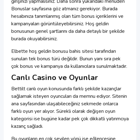
girişinizi yapmalısınız. Daha sonra yukarıdaki menüden
Bonuslar sayfasına göz atmanız gerekiyor. Burada
hesabınıza tanımlanmış olan tüm bonus içeriklerini ve
kampanyaları görüntüleyebilirsiniz. Hoş geldin
bonusunun genel şartlarını da daha detaylı bir şekilde
burada okuyabilirsiniz.
Elbette hoş geldin bonusu bahis sitesi tarafından
sunulan tek bonus türü değildir. Bunun yanı sıra pek
çok bonus ve kampanya da kullanıcılara sunulmaktadır.
Canlı Casino ve Oyunlar
Bettilt canlı oyun konusunda farklı şekilde kazançlar
sağlamak isteyen oyuncuları da memnu ediyor. Sitenin
ana sayfasından ulaşabileceğiniz sekmede onlarca
farklı oyun yer alıyor. Sürekli olarak değişen oyun
kategorisi ise bugüne kadar pek çok dikkatli yatırımcıya
kazanç sağladı.
Bu oyunların en çok sevilen yönü ise eğlencesine